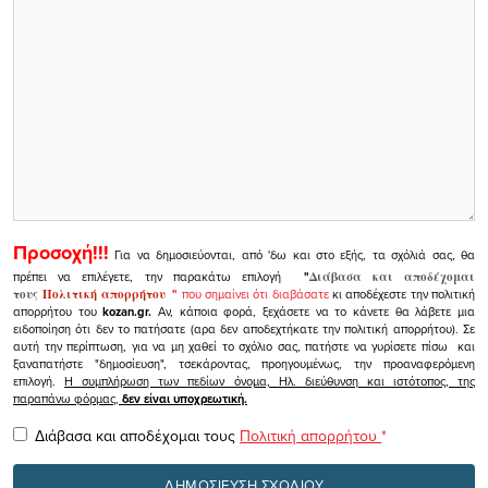
Προσοχή!!!
Για να δημοσιεύονται, από 'δω και στο εξής, τα σχόλιά σας, θα
πρέπει να επιλέγετε, την παρακάτω επιλογή
"
Διάβασα και αποδέχομαι
τους
Πολιτική απορρήτου
"
που σημαίνει ότι διαβάσατε
κι αποδέχεστε την πολιτική
απορρήτου του
kozan.gr.
Αν, κάποια φορά, ξεχάσετε να το κάνετε θα λάβετε μια
ειδοποίηση ότι δεν το πατήσατε (αρα δεν αποδεχτήκατε την πολιτική απορρήτου). Σε
αυτή την περίπτωση, για να μη χαθεί το σχόλιο σας, πατήστε να γυρίσετε πίσω και
ξαναπατήστε "δημοσίευση", τσεκάροντας, προηγουμένως, την προαναφερόμενη
επιλογή.
Η συμπλήρωση των πεδίων όνομα, Ηλ. διεύθυνση και ιστότοπος, της
παραπάνω φόρμας,
δεν είναι υποχρεωτική.
Διάβασα και αποδέχομαι τους
Πολιτική απορρήτου
*