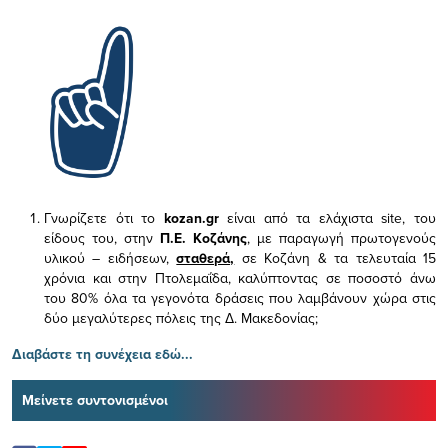
Γνωρίζετε ότι το
kozan.gr
είναι από τα ελάχιστα
site, του
είδους του,
στην
Π.Ε. Κοζάνης
, με παραγωγή πρωτογενούς
υλικού – ειδήσεων,
σταθερά,
σε Κοζάνη & τα τελευταία 15
χρόνια και στην Πτολεμαΐδα, καλύπτοντας σε ποσοστό άνω
του 80% όλα τα γεγονότα δράσεις που λαμβάνουν χώρα στις
δύο μεγαλύτερες πόλεις της Δ. Μακεδονίας;
Διαβάστε τη συνέχεια εδώ...
Μείνετε συντονισμένοι