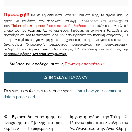
Προσοχή!!!
Για να δημοσιεύονται, από 'δω και στο εξής, τα σχόλιά σας, θα
πρέπει να επιλέγετε, την παρακάτω επιλογή
"
Διάβασα και αποδέχομαι
τους
Πολιτική απορρήτου
"
που σημαίνει ότι διαβάσατε
κι αποδέχεστε την πολιτική
απορρήτου του
kozan.gr.
Αν, κάποια φορά, ξεχάσετε να το κάνετε θα λάβετε μια
ειδοποίηση ότι δεν το πατήσατε (αρα δεν αποδεχτήκατε την πολιτική απορρήτου). Σε
αυτή την περίπτωση, για να μη χαθεί το σχόλιο σας, πατήστε να γυρίσετε πίσω και
ξαναπατήστε "δημοσίευση", τσεκάροντας, προηγουμένως, την προαναφερόμενη
επιλογή.
Η συμπλήρωση των πεδίων όνομα, Ηλ. διεύθυνση και ιστότοπος, της
παραπάνω φόρμας,
δεν είναι υποχρεωτική.
Διάβασα και αποδέχομαι τους
Πολιτική απορρήτου
*
This site uses Akismet to reduce spam.
Learn how your comment
data is processed.
Έγκριση δημοπράτησης της
1η γιορτή πράσου την Τρίτη
ενίσχυσης της Υψηλής Γέφυρας
17 Ιανουαρίου στο εξωκλήσι του
Σερβίων – Η Περιφερειακή
Αγ. Αθανασίου στην Άνω Κώμη