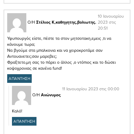
10 Ιανουαρίου
2023 στις
Ο/Η
Στέλιος Κ,καθηγητης,βολιωτης.
20:51
Υφυπουργός είστε, πέστε τα στον μητσοτακη,εμεις ,τι να
κάνουμε τωρα;
Να βγούμε στα μπαλκονια και να χειροκροτάμε σαν
Αντουανετες;σαν μαρεβες;
Φραξτετο,μη σας το πάρει ο άλλος ,ο ντόπιος και το δώσει
κοψοχρονιας σε κανένα fund!
ΑΠΑΝΤΗΣΗ
11 Ιανουαρίου 2023 στις 00:00
Ο/Η
Ανώνυμος
Καλό!
ΑΠΑΝΤΗΣΗ