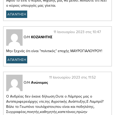
Αφου το είπε ο κύριος Μιχάλης μας θα μείνει. Αλλωστε ότι λέει
ο κύριος υπουργός μας γίνεται.
ΑΠΑΝΤΗΣΗ
11 Ιανουαρίου 2023 στις 10:47
Ο/Η
ΚΟΖΑΝΗΤΗΣ
Μην ξεχνάς ότι είναι ”πολιτικός” εποχής ΜΑΥΡΟΓΙΑΛΟΥΡΟΥ!
ΑΠΑΝΤΗΣΗ
11 Ιανουαρίου 2023 στις 11:52
Ο/Η
Ανώνυμος
Ο Ανδρέας δεν έκανε δήλωση.Ουτε ο Λάμπρος μας ο
Αντιπεριφερειάρχης ντε,της Αγροτικής Ανάπτυξης.Ε Λαμπρό?
Βάλε το Γεωπόνο τουλάχιστον,που είναι και ποδηλάτης,
Συγγραφέας,ποιητής,καθηγητής,καπετάνιος,πρώην