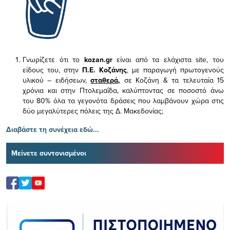
Γνωρίζετε ότι το
kozan.gr
είναι από τα ελάχιστα
site, του
είδους του,
στην
Π.Ε. Κοζάνης
, με παραγωγή πρωτογενούς
υλικού – ειδήσεων,
σταθερά,
σε Κοζάνη & τα τελευταία 15
χρόνια και στην Πτολεμαΐδα, καλύπτοντας σε ποσοστό άνω
του 80% όλα τα γεγονότα δράσεις που λαμβάνουν χώρα στις
δύο μεγαλύτερες πόλεις της Δ. Μακεδονίας;
Διαβάστε τη συνέχεια εδώ...
Μείνετε συντονισμένοι