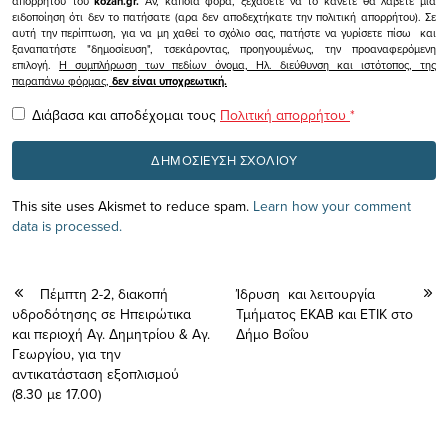
απορρήτου του
kozan.gr.
Αν, κάποια φορά, ξεχάσετε να το κάνετε θα λάβετε μια
ειδοποίηση ότι δεν το πατήσατε (αρα δεν αποδεχτήκατε την πολιτική απορρήτου). Σε
αυτή την περίπτωση, για να μη χαθεί το σχόλιο σας, πατήστε να γυρίσετε πίσω και
ξαναπατήστε "δημοσίευση", τσεκάροντας, προηγουμένως, την προαναφερόμενη
επιλογή.
Η συμπλήρωση των πεδίων όνομα, Ηλ. διεύθυνση και ιστότοπος, της
παραπάνω φόρμας,
δεν είναι υποχρεωτική.
Διάβασα και αποδέχομαι τους
Πολιτική απορρήτου
*
This site uses Akismet to reduce spam.
Learn how your comment
data is processed.
Πέμπτη 2-2, διακοπή
Ίδρυση και λειτουργία
υδροδότησης σε Ηπειρώτικα
Τμήματος ΕΚΑΒ και ΕΤΙΚ στο
και περιοχή Αγ. Δημητρίου & Αγ.
Δήμο Βοΐου
Γεωργίου, για την
αντικατάσταση εξοπλισμού
(8.30 με 17.00)