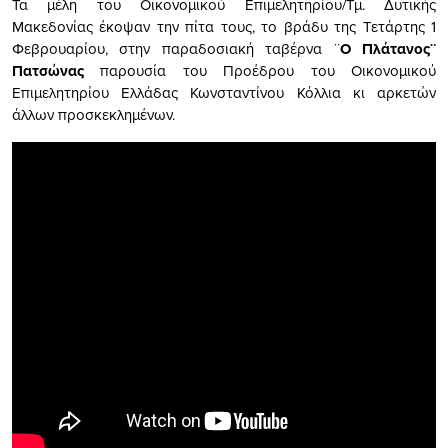
Τα μέλη του Οικονομικού Επιμελητηρίου/Τμ. Δυτικής
Μακεδονίας έκοψαν την πίτα τους, το βράδυ της Τετάρτης 1
Φεβρουαρίου, στην παραδοσιακή ταβέρνα ¨
Ο Πλάτανος¨
Πατσώνας
παρουσία του Προέδρου του Οικονομικού
Επιμελητηρίου Ελλάδας Κωνσταντίνου Κόλλια κι αρκετών
άλλων προσκεκλημένων.