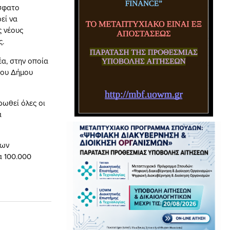
όσφατο
εί να
 νέους
ς.
α, στην οποία
του Δήμου
ωθεί όλες οι
α
των
α 100.000