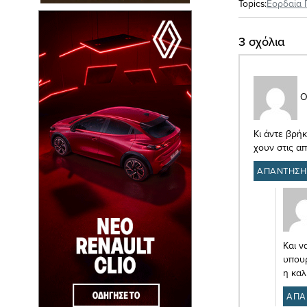
Topics:
Εορδαία 
3 σχόλια
Ο
Κι άντε βρήκ
χουν στις α
ΑΠΑΝΤΗΣΗ
Και ν
υπουρ
η καλ
ΑΠΑ