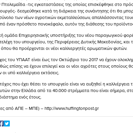
ν Πτολεμαΐδα -τις εγκαταστάσεις της οποίας επισκέφθηκε στο πρ
ουργός- δεσμεύθηκε κατά τη διάρκεια της συνάντησης ότι θα μπορ
ύνολο των νέων αγροτικών εκμεταλλεύσεων, απαλλάσσοντας τους
από έναν πρόσθετο πονοκέφαλο, αυτόν της διάθεσης του προϊόντο
κή ομάδα Επιχειρησιακής υποστήριξης του νέου παραγωγικού φορέ
τελέχη του υπουργείου, της Περιφέρειας Δυτικής Μακεδονίας, και 
 όπου θα προέρχονται οι νέοι καλλιεργητές αρωματικών φυτών.
ος του ΥΠΑΑΤ είναι έως τον Οκτώβριο του 2017 να έχουν ολοκληρ
θώς επίσης να έχουν επιλεγεί και οι νέοι αγρότες στους οποίους θ
οι υπό καλλιέργεια εκτάσεις.
όχος που έχει θέσει το υπουργείο είναι να αυξηθεί η καλλιέργεια 
τών στην Ελλάδα από τα 40.000 στρέμματα που είναι σήμερα, στ
διάστημα ενός έτους.
ς από ΑΠΕ – ΜΠΕ) – http://www.huffingtonpost.gr