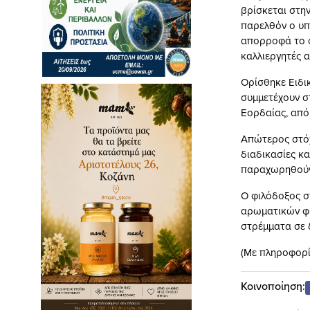
βρίσκεται στη
παρελθόν ο υπ
απορροφά το σ
καλλιεργητές 
Ορίσθηκε Ειδι
συμμετέχουν σ
Εορδαίας, από
Απώτερος στόχ
διαδικασίες κα
παραχωρηθούν 
Ο φιλόδοξος στ
αρωματικών φυ
στρέμματα σε 
(Με πληροφορίε
Κοινοποίηση: