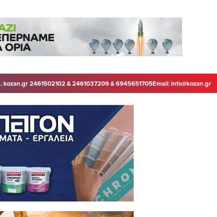
. kozan.gr 2461502102 & 2461037209 & 6945651705
Email:
info@kozan.gr