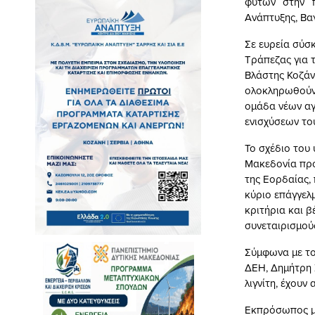
φυτών στην π
Ανάπτυξης, Βα
Σε ευρεία σύσ
Τράπεζας για τ
Βλάστης Κοζάν
ολοκληρωθούν 
ομάδα νέων αγ
ενισχύσεων το
Το σχέδιο του
Μακεδονία προ
της Εορδαίας,
κύριο επάγγελ
κριτήρια και 
συνεταιρισμού
Σύμφωνα με το
ΔΕΗ, Δημήτρη 
λιγνίτη, έχουν
Εκπρόσωπος μι