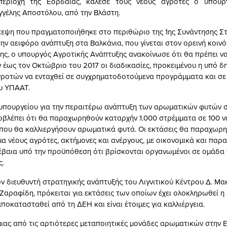
εριοχή της Εορδαίας, κάλεσε τους νέους αγρότες ο υπουρ
γγέλης Αποστόλου, από την Βλάστη.
κεψη που πραγματοποιήθηκε στο περιθώριο της 1ης Συνάντησης Σ
ην αειφόρο ανάπτυξη στα Βαλκάνια, που γίνεται στον ορεινή κοινό
ης, ο υπουργός Αγροτικής Ανάπτυξης ανακοίνωσε ότι θα πρέπει ν
έως τον Οκτώβριο του 2017 οι διαδικασίες, προκειμένου η υπό δ
ροτών να ενταχθεί σε συγχρηματοδοτούμενα προγράμματα και σ
υ ΥΠΑΑΤ.
 υπουργείου για την περαιτέρω ανάπτυξη των αρωματικών φυτών σ
βλέπει ότι θα παραχωρηθούν καταρχήν 1.000 στρέμματα σε 100 ν
 που θα καλλιεργήσουν αρωματικά φυτά. Οι εκτάσεις θα παραχωρ
μα νέους αγρότες, ακτήμονες και ανέργους, με οικονομικά και παρ
βέβαια υπό την προϋπόθεση ότι βρίσκονται οργανωμένοι σε ομάδ
ς.
ν διευθυντή στρατηγικής ανάπτυξής του Λιγνιτικού Κέντρου Δ. Μα
Ζαραφίδη, πρόκειται για εκτάσεις των οποίων έχει ολοκληρωθεί η
 αποκατασταθεί από τη ΔΕΗ και είναι έτοιμες για καλλιέργεια.
ας από τις αρτιότερες μεταποιητικές μονάδες αρωματικών στην 