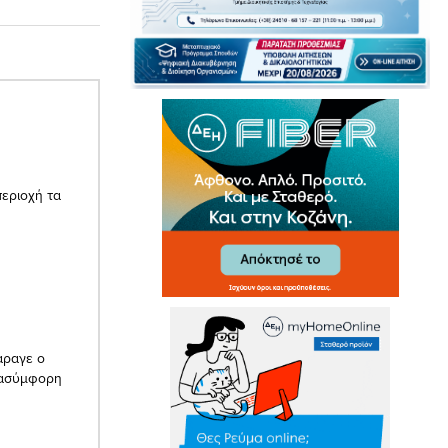
περιοχή τα
άραγε ο
ι ασύμφορη