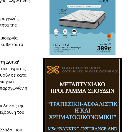
γός Αγροτικής
τρογγυλής
τητα της
α
ημιουργία
ε καθεστώτα
τη Δυτική
έους αγρότες
ηθούν σε κατά
αγωγικά
α παραγωγών ή
κεδονίας της
 εξόρυξη του
Ελλάδα, που