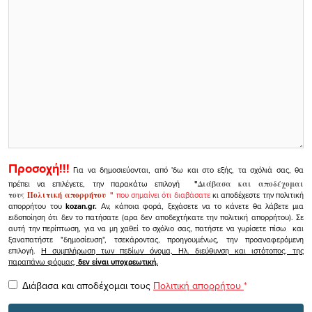
Προσοχή!!!
Για να δημοσιεύονται, από 'δω και στο εξής, τα σχόλιά σας, θα
πρέπει να επιλέγετε, την παρακάτω επιλογή
"
Διάβασα και αποδέχομαι
τους
Πολιτική απορρήτου
"
που σημαίνει ότι διαβάσατε
κι αποδέχεστε την πολιτική
απορρήτου του
kozan.gr.
Αν, κάποια φορά, ξεχάσετε να το κάνετε θα λάβετε μια
ειδοποίηση ότι δεν το πατήσατε (αρα δεν αποδεχτήκατε την πολιτική απορρήτου). Σε
αυτή την περίπτωση, για να μη χαθεί το σχόλιο σας, πατήστε να γυρίσετε πίσω και
ξαναπατήστε "δημοσίευση", τσεκάροντας, προηγουμένως, την προαναφερόμενη
επιλογή.
Η συμπλήρωση των πεδίων όνομα, Ηλ. διεύθυνση και ιστότοπος, της
παραπάνω φόρμας,
δεν είναι υποχρεωτική.
Διάβασα και αποδέχομαι τους
Πολιτική απορρήτου
*