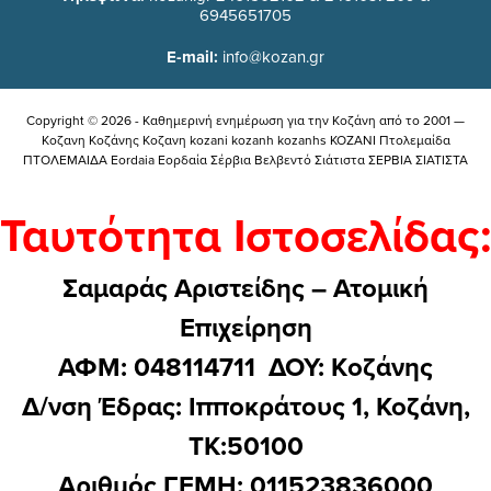
6945651705
E-mail:
info@kozan.gr
Copyright © 2026 - Καθημερινή ενημέρωση για την Kοζάνη από το 2001 —
Κοζανη Κοζάνης Κοζανη kozani kozanh kozanhs KOZANI Πτολεμαίδα
ΠΤΟΛΕΜΑΙΔΑ Eordaia Εορδαία Σέρβια Βελβεντό Σιάτιστα ΣΕΡΒΙΑ ΣΙΑΤΙΣΤΑ
Ταυτότητα Ιστοσελίδας:
Σαμαράς Αριστείδης – Ατομική
Επιχείρηση
ΑΦΜ: 048114711 ΔΟΥ: Kοζάνης
Δ/νση Έδρας: Ιπποκράτους 1, Κοζάνη,
ΤΚ:50100
Αριθμός ΓΕΜΗ: 011523836000