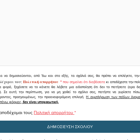
ια να δημοσιεύονται, από 'δω και στο εξής, τα σχόλιά σας, θα πρέπει να επιλέγετε, τ
δέχομαι τους
Πολιτική απορρήτου
"
που σημαίνει ότι διαβάσατε
κι αποδέχεστε την πολ
α φορά, ξεχάσετε να το κάνετε θα λάβετε μια ειδοποίηση ότι δεν το πατήσατε (αρα δ
υ). Σε αυτή την περίπτωση, για να μη χαθεί το σχόλιο σας, πατήστε να γυρίσετε πί
άροντας, προηγουμένως, την προαναφερόμενη επιλογή.
Η συμπλήρωση των πεδίων όνομα,
ραπάνω φόρμας,
δεν είναι υποχρεωτική.
 αποδέχομαι τους
Πολιτική απορρήτου
*