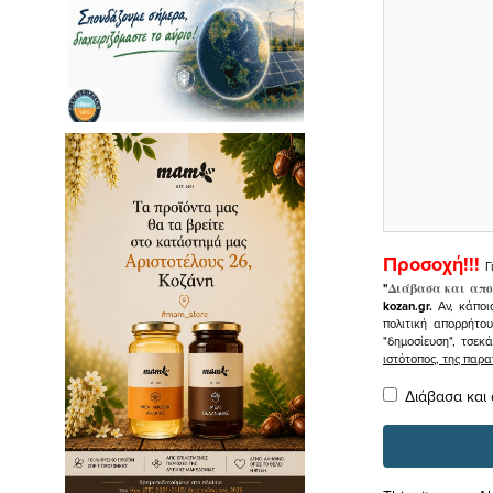
Προσοχή!!!
Γ
"
Διάβασα και απο
kozan.gr.
Αν, κάποι
πολιτική απορρήτο
"δημοσίευση", τσεκ
ιστότοπος, της πα
Διάβασα και