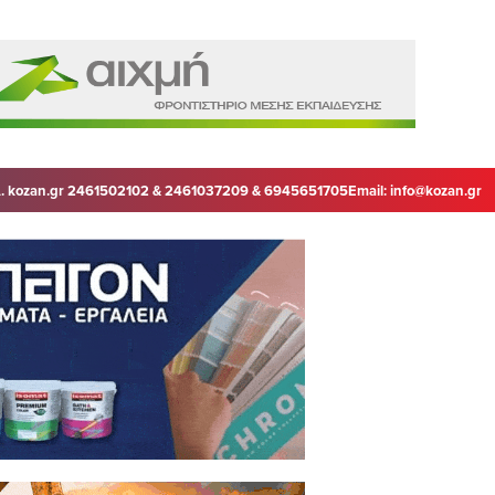
. kozan.gr 2461502102 & 2461037209 & 6945651705
Email:
info@kozan.gr