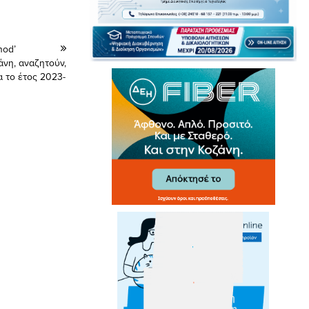
hod’
άνη, αναζητούν,
ια το έτος 2023-