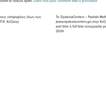
Akismet to reduce spam.
Learn how your comment data is processed.
 τους υποψηφίους όλων των
Τα ‘DyslexiaCenters – Pavlidis Met
Π.Ε. Κοζάνης
(www.dyslexiacenters.gr) στην Κοζ
part time ή full time συνεργασία γ
2024.