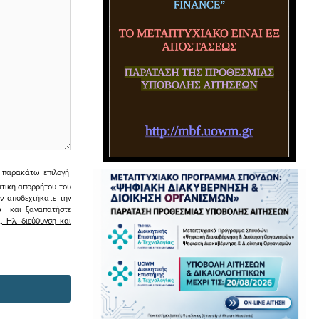
ην παρακάτω επιλογή
ιτική απορρήτου του
εν αποδεχτήκατε την
σω και ξαναπατήστε
 Ηλ. διεύθυνση και