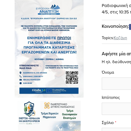
Ραδιοφωνική σ
4/5, στις 10:35
Κοινοποίηση:
Topics:
Κοζάνη
Αφήστε μία α
Η ηλ. διεύθυνση
Όνομα
Ιστότοπος
Σχόλιο
*