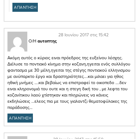
ΑΠΑΝΤΗΣΗ
28 Ιουνίου 2017 στις 15:42
Ο/Η
αυτοπτης
Ακόμη αυτός ο κύριος ειναι πρόεδρος της ευξείνου λέσχης.
Διέλυσε το ποντιακό κίνημα στην κοζανη,ηγειται ενός συλλόγου
φαντασμα με 30 μέλη,ηγειται της στέγης ποντιακού ελληνισμου
με ανύπαρκτο έργο και δραστηριότητες….και μιλαει για ηθος
ηθική μνήμες ….και βεβαίως να επιστραφεί το οικοπεδο ….δεν
ειναι κληρονομιά του ουτε και η στεγη δική του , με λεφτα του
κοζανίτικου λαού χτίστηκαν και πληρώνεις να κάνεις
εκδηλώσεις …ελεος πια με τους γιαλαντζι θεματοφύλακες της
παράδοσης…
ΑΠΑΝΤΗΣΗ