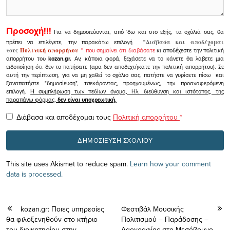
Προσοχή!!!
Για να δημοσιεύονται, από 'δω και στο εξής, τα σχόλιά σας, θα
πρέπει να επιλέγετε, την παρακάτω επιλογή
"
Διάβασα και αποδέχομαι
τους
Πολιτική απορρήτου
"
που σημαίνει ότι διαβάσατε
κι αποδέχεστε την πολιτική
απορρήτου του
kozan.gr.
Αν, κάποια φορά, ξεχάσετε να το κάνετε θα λάβετε μια
ειδοποίηση ότι δεν το πατήσατε (αρα δεν αποδεχτήκατε την πολιτική απορρήτου). Σε
αυτή την περίπτωση, για να μη χαθεί το σχόλιο σας, πατήστε να γυρίσετε πίσω και
ξαναπατήστε "δημοσίευση", τσεκάροντας, προηγουμένως, την προαναφερόμενη
επιλογή.
Η συμπλήρωση των πεδίων όνομα, Ηλ. διεύθυνση και ιστότοπος, της
παραπάνω φόρμας,
δεν είναι υποχρεωτική.
Διάβασα και αποδέχομαι τους
Πολιτική απορρήτου
*
This site uses Akismet to reduce spam.
Learn how your comment
data is processed.
kozan.gr: Ποιες υπηρεσίες
Φεστιβάλ Μουσικής
θα φιλοξενηθούν στο κτήριο
Πολιτισμού – Παράδοσης –
του διοικητηρίου στην
Λαογραφίας στο Μεσόβουνο