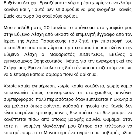
Ευξείνου Λέσχης. Εργαζόμαστε νύχτα μέρα χωρίς να ενοχλούμε
κανένα και γι’ αυτό δεν επιθυμούμε να μας ενοχλήσει κανείς.
Εμείς και τώρα θα σταθούμε όρθιοι.
Μου επεδόθη στις 20 Ιουνίου το απόγευμα στο γραφείο μου
στην Εύξεινο Λέσχη από δικαστικό επιμελητή έγγραφο από τον
Ιερέα της Αγίας Παρασκευής που ζητά την επιστροφή του
οικοπέδου που παρεχώρησε προ εικοσαετίας και πλέον στην
Εύξεινο Λέσχη ο Μακαριστός ΔΙΟΝΥΣΙΟΣ, Εκείνος ο
εμπνευσμένος Θρησκευτικός Ηγέτης, για την ανέγερση εκεί της
Στέγης μας. Έμεινα έκπληκτος διότι ένιωσα καταζητούμενος ως
να διέπραξα κάποιο σοβαρό ποινικό αδίκημα.
Χωρίς καμία ενημέρωση, χωρίς καμία κουβέντα, χωρίς καμία
επικοινωνία όπως υπαγορεύουν οι στοιχειώδεις κανόνες
συμπεριφοράς, πολύ περισσότερο όταν εμπλέκεται η Εκκλησία
και μάλιστα όπως φαίνεται καθαρά η ηγεσία της. Κανείς δεν
είναι υπεράνω κριτικής, κανείς δεν πρέπει και δεν μπορεί να
καλύπτεται πίσω από όποιας μορφής ασυλία. Θυμάμαι όταν
τότε η Ηγουμένη Μαγδαληνή μου ζήτησε στο τηλέφωνο να
επιστρέψουμε στο Μοναστήρι ένα αγρόκτημα σοβαρής αξίας