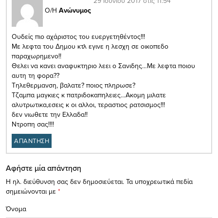
29 Ιουνίου 2017 στις 11:54
Ο/Η
Ανώνυμος
Ουδείς πιο αχάριστος του ευεργετηθέντος!!!
Με λεφτα του Δημου κτλ εγινε η λεσχη σε οικοπεδο
παραχωρημενο!!
Θελει να κανει αναφυκτηριο λεει ο Σανιδης…Με λεφτα ποιου
αυτη τη φορα??
Τηλεθερμανση, βαλατε? ποιος πληρωσε?
Τζαμπα μαγκιες κ πατριδοκαπηλειες…Ακομη μιλατε
αλυτρωτικα,εσεις κ οι αλλοι, τεραστιος ρατσισμος!!!
δεν νιωθετε την Ελλαδα!!
Ντροπη σας!!!!
ΑΠΑΝΤΗΣΗ
Αφήστε μία απάντηση
Η ηλ. διεύθυνση σας δεν δημοσιεύεται.
Τα υποχρεωτικά πεδία
σημειώνονται με
*
Όνομα