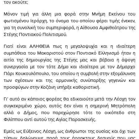
τον ακούτε;
Μόνον τιμή για άλλη μια φορά στην Μνήμη Εκείνου του
φωτισμένου Ιεράρχη, το όνομα του οποίου φέρει τιμής ένεκεν,
για τη συνολική του συμπεριφορά, η Αίθουσα Αμφιθεάτρου της
Στέγης Ποντιακού Πολιτισμού.
Γιατί είναι ΑΛΗΘΕΙΑ πως η μεγαλοψυχία και η ιδιαίτερη
συμπάθεια του Μακαριστού στον Ποντιακό Ελληνισμό ήταν η
αιτία της δημιουργίας της Στέγης μας και βέβαια η άψογη
συνεργασία με τον τότε Δήμο και ιδιαίτερα με τον Δήμαρχο
Πάρι Κουκουλόπουλο, του οποίου η συμβολή στην εξομάλυνση
των σχέσεων και της αρμονικής συνύπαρξης γηγενών και
προσφύγων στην Κοζάνη υπήρξε καθοριστική.
Γι’ αυτό αν κάποιος φορέας θα εδικαιούτο μετά την Λέσχη τον
συγκεκριμένο χώρο, αυτός δεν είναι η σημερινή Μητρόπολη
αλλά ο Δήμος, που παρεχώρησε τότε το οικόπεδο στη
Φιλίππου αντί αυτού της Αγίας Παρασκευής.
Εμείς ως Εύξεινος Λέσχη, ως άνθρωποι της ουσίας και όχι των
τύπων, δηλώνουμε, παρά τους άρρηκτους δεσμούς που μας