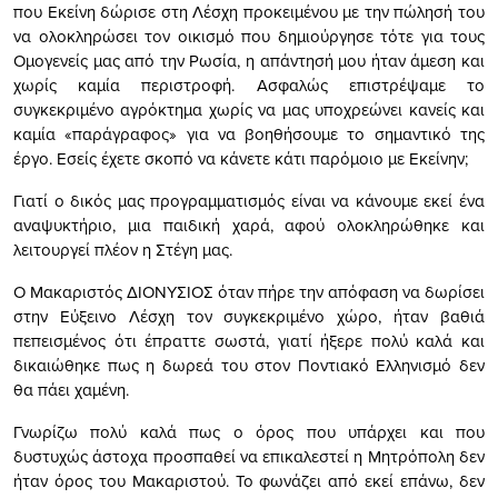
που Εκείνη δώρισε στη Λέσχη προκειμένου με την πώλησή του
να ολοκληρώσει τον οικισμό που δημιούργησε τότε για τους
Ομογενείς μας από την Ρωσία, η απάντησή μου ήταν άμεση και
χωρίς καμία περιστροφή. Ασφαλώς επιστρέψαμε το
συγκεκριμένο αγρόκτημα χωρίς να μας υποχρεώνει κανείς και
καμία «παράγραφος» για να βοηθήσουμε το σημαντικό της
έργο. Εσείς έχετε σκοπό να κάνετε κάτι παρόμοιο με Εκείνην;
Γιατί ο δικός μας προγραμματισμός είναι να κάνουμε εκεί ένα
αναψυκτήριο, μια παιδική χαρά, αφού ολοκληρώθηκε και
λειτουργεί πλέον η Στέγη μας.
Ο Μακαριστός ΔΙΟΝΥΣΙΟΣ όταν πήρε την απόφαση να δωρίσει
στην Εύξεινο Λέσχη τον συγκεκριμένο χώρο, ήταν βαθιά
πεπεισμένος ότι έπραττε σωστά, γιατί ήξερε πολύ καλά και
δικαιώθηκε πως η δωρεά του στον Ποντιακό Ελληνισμό δεν
θα πάει χαμένη.
Γνωρίζω πολύ καλά πως ο όρος που υπάρχει και που
δυστυχώς άστοχα προσπαθεί να επικαλεστεί η Μητρόπολη δεν
ήταν όρος του Μακαριστού. Το φωνάζει από εκεί επάνω, δεν