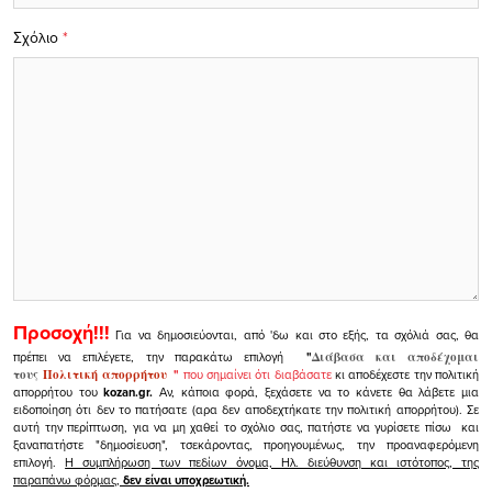
Σχόλιο
*
Προσοχή!!!
Για να δημοσιεύονται, από 'δω και στο εξής, τα σχόλιά σας, θα
πρέπει να επιλέγετε, την παρακάτω επιλογή
"
Διάβασα και αποδέχομαι
τους
Πολιτική απορρήτου
"
που σημαίνει ότι διαβάσατε
κι αποδέχεστε την πολιτική
απορρήτου του
kozan.gr.
Αν, κάποια φορά, ξεχάσετε να το κάνετε θα λάβετε μια
ειδοποίηση ότι δεν το πατήσατε (αρα δεν αποδεχτήκατε την πολιτική απορρήτου). Σε
αυτή την περίπτωση, για να μη χαθεί το σχόλιο σας, πατήστε να γυρίσετε πίσω και
ξαναπατήστε "δημοσίευση", τσεκάροντας, προηγουμένως, την προαναφερόμενη
επιλογή.
Η συμπλήρωση των πεδίων όνομα, Ηλ. διεύθυνση και ιστότοπος, της
παραπάνω φόρμας,
δεν είναι υποχρεωτική.