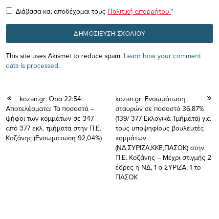
Διάβασα και αποδέχομαι τους
Πολιτική απορρήτου
*
This site uses Akismet to reduce spam.
Learn how your comment
data is processed.
kozan.gr: Ώρα 22:54:
kozan.gr: Ενσωμάτωση
Αποτελέσματα: Τα ποσοστά –
σταυρών σε ποσοστό 36,87%
ψήφοι των κομμάτων σε 347
(139/ 377 Εκλογικά Τμήματα) για
από 377 εκλ. τμήματα στην Π.Ε.
τους υποψηφίους βουλευτές
Κοζάνης (Ενσωμάτωση 92,04%)
κομμάτων
(ΝΔ,ΣΥΡΙΖΑ,ΚΚΕ,ΠΑΣΟΚ) στην
Π.Ε. Κοζάνης – Μέχρι στιγμής 2
έδρες η ΝΔ, 1 ο ΣΥΡΙΖΑ, 1 το
ΠΑΣΟΚ