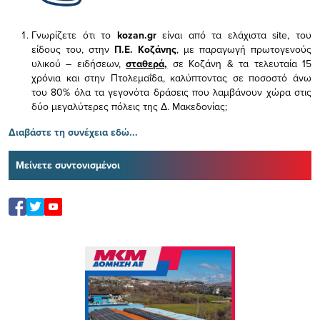
Γνωρίζετε ότι το
kozan.gr
είναι από τα ελάχιστα
site, του
είδους του,
στην
Π.Ε. Κοζάνης
, με παραγωγή πρωτογενούς
υλικού – ειδήσεων,
σταθερά,
σε Κοζάνη & τα τελευταία 15
χρόνια και στην Πτολεμαΐδα, καλύπτοντας σε ποσοστό άνω
του 80% όλα τα γεγονότα δράσεις που λαμβάνουν χώρα στις
δύο μεγαλύτερες πόλεις της Δ. Μακεδονίας;
Διαβάστε τη συνέχεια εδώ...
Μείνετε συντονισμένοι