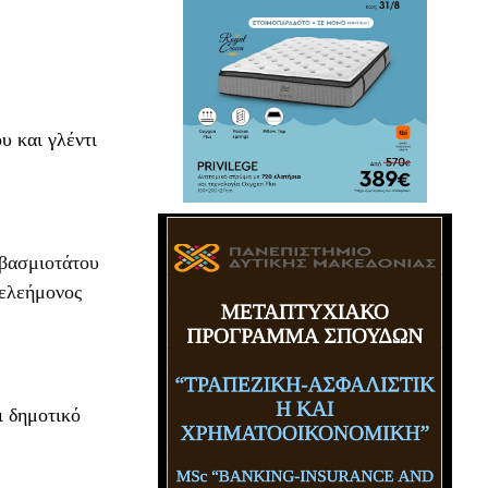
υ και γλέντι
εβασμιοτάτου
τελεήμονος
ι δημοτικό