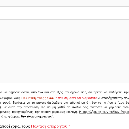
ια να δημοσιεύονται, από 'δω και στο εξής, τα σχόλιά σας, θα πρέπει να επιλέγετε, τ
δέχομαι τους
Πολιτική απορρήτου
"
που σημαίνει ότι διαβάσατε
κι αποδέχεστε την πολ
α φορά, ξεχάσετε να το κάνετε θα λάβετε μια ειδοποίηση ότι δεν το πατήσατε (αρα δ
υ). Σε αυτή την περίπτωση, για να μη χαθεί το σχόλιο σας, πατήστε να γυρίσετε πί
άροντας, προηγουμένως, την προαναφερόμενη επιλογή.
Η συμπλήρωση των πεδίων όνομα,
ραπάνω φόρμας,
δεν είναι υποχρεωτική.
 αποδέχομαι τους
Πολιτική απορρήτου
*