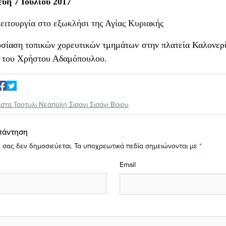
υή 7 Ιουλίου 2017
ειτουργία στο εξωκλήσι της Αγίας Κυριακής
ίαση τοπικών χορευτικών τμημάτων στην πλατεία Καλονερί
α του Χρήστου Αδαμόπουλου.
ιστα Τσοτυλι Νεάπολη Σισανι Σισάνι Βοιου
πάντηση
 σας δεν δημοσιεύεται.
Τα υποχρεωτικά πεδία σημειώνονται με
*
Email