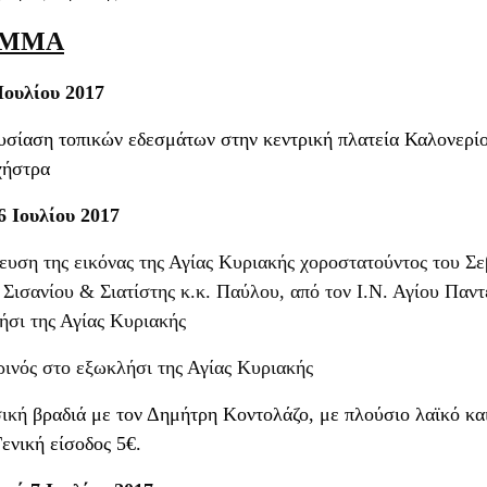
ΑΜΜΑ
Ιουλίου 2017
υσίαση τοπικών εδεσμάτων στην κεντρική πλατεία Καλονερίο
χήστρα
 Ιουλίου 201
7
ευση της εικόνας της Αγίας Κυριακής χοροστατούντος του Σ
Σισανίου & Σιατίστης κ.κ. Παύλου, από τον Ι.Ν. Αγίου Παν
ήσι της Αγίας Κυριακής
ινός στο εξωκλήσι της Αγίας Κυριακής
ική
βραδιά με τον Δημήτρη Κοντολάζο, με πλούσιο λαϊκό κα
ενική είσοδος 5€.