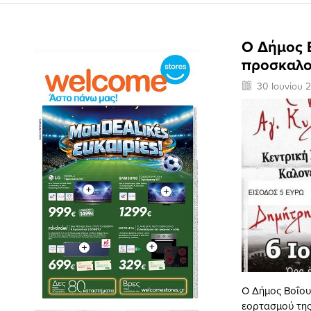
O Δήμος Β
προσκαλο
30 Ιουνίου 
O Δήμος Βοΐου
εορτασμού της