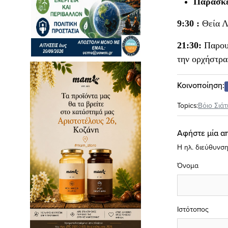
Παρασκε
9:30 :
Θεία Λ
21:30:
Παρουσ
την ορχήστρ
Κοινοποίηση:
Topics:
Βόιο Σιάτ
Αφήστε μία α
Η ηλ. διεύθυνση
Όνομα
Ιστότοπος