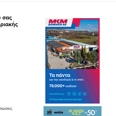
υ σας
υριακής
ηλώσεις