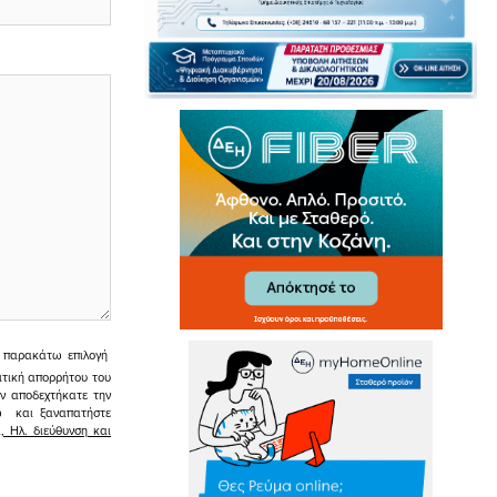
ην παρακάτω επιλογή
ιτική απορρήτου του
εν αποδεχτήκατε την
σω και ξαναπατήστε
 Ηλ. διεύθυνση και