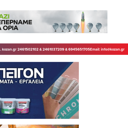
. kozan.gr 2461502102 & 2461037209 & 6945651705
Email:
info@kozan.gr