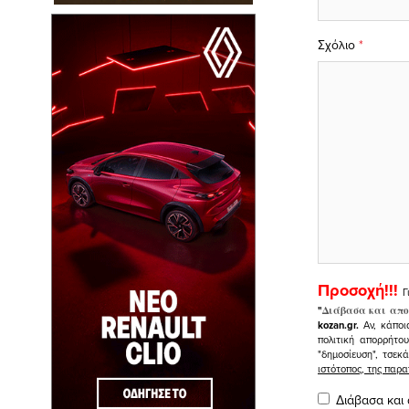
Σχόλιο
*
Προσοχή!!!
Γ
"
Διάβασα και απο
kozan.gr.
Αν, κάποι
πολιτική απορρήτο
"δημοσίευση", τσεκ
ιστότοπος, της πα
Διάβασα και