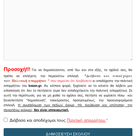
Προσοχή!!!
Για να δημοσιεύονται, από 'δω και στο εξής, τα σχόλιά σας, θα
πρέπει να επιλέγετε, την παρακάτω επιλογή
"
Διάβασα και αποδέχομαι
τους
Πολιτική απορρήτου
"
που σημαίνει ότι διαβάσατε
κι αποδέχεστε την πολιτική
απορρήτου του
kozan.gr.
Αν, κάποια φορά, ξεχάσετε να το κάνετε θα λάβετε μια
ειδοποίηση ότι δεν το πατήσατε (αρα δεν αποδεχτήκατε την πολιτική απορρήτου). Σε
αυτή την περίπτωση, για να μη χαθεί το σχόλιο σας, πατήστε να γυρίσετε πίσω και
ξαναπατήστε "δημοσίευση", τσεκάροντας, προηγουμένως, την προαναφερόμενη
επιλογή.
Η συμπλήρωση των πεδίων όνομα, Ηλ. διεύθυνση και ιστότοπος, της
παραπάνω φόρμας,
δεν είναι υποχρεωτική.
Διάβασα και αποδέχομαι τους
Πολιτική απορρήτου
*