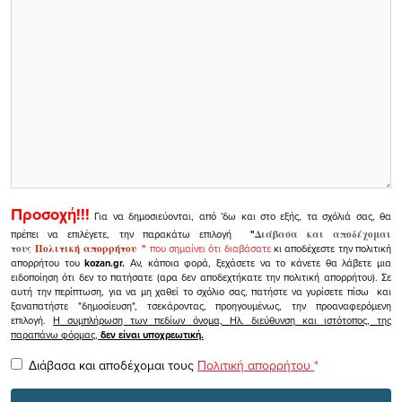
Προσοχή!!!
Για να δημοσιεύονται, από 'δω και στο εξής, τα σχόλιά σας, θα
πρέπει να επιλέγετε, την παρακάτω επιλογή
"
Διάβασα και αποδέχομαι
τους
Πολιτική απορρήτου
"
που σημαίνει ότι διαβάσατε
κι αποδέχεστε την πολιτική
απορρήτου του
kozan.gr.
Αν, κάποια φορά, ξεχάσετε να το κάνετε θα λάβετε μια
ειδοποίηση ότι δεν το πατήσατε (αρα δεν αποδεχτήκατε την πολιτική απορρήτου). Σε
αυτή την περίπτωση, για να μη χαθεί το σχόλιο σας, πατήστε να γυρίσετε πίσω και
ξαναπατήστε "δημοσίευση", τσεκάροντας, προηγουμένως, την προαναφερόμενη
επιλογή.
Η συμπλήρωση των πεδίων όνομα, Ηλ. διεύθυνση και ιστότοπος, της
παραπάνω φόρμας,
δεν είναι υποχρεωτική.
Διάβασα και αποδέχομαι τους
Πολιτική απορρήτου
*