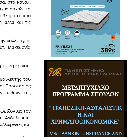
σα, στο κανάλι
τιγμή ασχολείτο
ροβλήματα, που
, αλλά και τις
ην καλλιέργεια
υτ. Μακεδονία
τερη ενημέρωση
 βουλευτής του
πή Προστασίας
ών πεδίων της
νωρίζοντας τον
η, Ανδαλουσία.
αλλιέργειες και