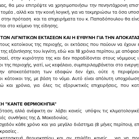
μας, θα μου επιτρέψτε να χρησιμοποιήσω την πενηντάχρονη επισ
τομέα , αλλά και την κοινή λογική, για να τεκμηριώσω τα όσα υπο
 στην πρόταση και τα επιχειρήματα του κ. Παπαδόπουλου θα είνα
αι στο κείμενο της είδησης.
Α ΤΩΝ ΛΙΓΝΙΤΙΚΩΝ ΕΚΤΑΣΕΩΝ ΚΑΙ Η ΕΥΘΥΝΗ ΓΙΑ ΤΗΝ ΑΠΟΚΑΤΑ
τους κατοίκους της περιοχής, οι εκτάσεις που παύουν να έχουν 
της εξάντλησης του λιγνίτη, εδώ και 18 χρόνια περίπου, με απόφασ
σαεί, στην κυριότητα της και δεν παραδίδονται στους νόμιμους ι
κοι της περιοχής, γιατί, ως κεφάλαιο, συμπεριλαμβάνεται στο ενεργητ
ην αποκατάσταση των εδαφών δεν έχει, ούτε η περιφέρει
οι κάτοικοι της, με βάση το νόμο. Αυτό είναι απόλυτη υποχρέωση
ώ και χρόνια, για όλες τις εξορυκτικές επιχειρήσεις, που κ
ΣΗ ”ΚΑΝΤΕ ΘΕΡΜΟΚΗΠΙΑ”
ταση, αλλά ανέφικτη αν λάβει κανείς υπόψιν, τις κλιματολογικέ
κές συνθήκες της Δ. Μακεδονίας.
 σχεδόν κάθε χρόνο και για μεγάλο διάστημα (8 μήνες περίπου), ε
κρασίες .
κατασκευή θερμοκηπίου και αν επιλέξει κανείς, για να προ