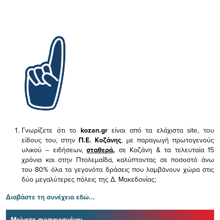
Γνωρίζετε ότι το
kozan.gr
είναι από τα ελάχιστα
site, του
είδους του,
στην
Π.Ε. Κοζάνης
, με παραγωγή πρωτογενούς
υλικού – ειδήσεων,
σταθερά,
σε Κοζάνη & τα τελευταία 15
χρόνια και στην Πτολεμαΐδα, καλύπτοντας σε ποσοστό άνω
του 80% όλα τα γεγονότα δράσεις που λαμβάνουν χώρα στις
δύο μεγαλύτερες πόλεις της Δ. Μακεδονίας;
Διαβάστε τη συνέχεια εδώ...
Μείνετε συντονισμένοι