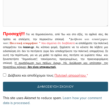
Προσοχή!!!
Για να δημοσιεύονται, από 'δω και στο εξής, τα σχόλιά σας, θα
πρέπει να επιλέγετε, την παρακάτω επιλογή
"
Διάβασα και αποδέχομαι
τους
Πολιτική απορρήτου
"
που σημαίνει ότι διαβάσατε
κι αποδέχεστε την πολιτική
απορρήτου του
kozan.gr.
Αν, κάποια φορά, ξεχάσετε να το κάνετε θα λάβετε μια
ειδοποίηση ότι δεν το πατήσατε (αρα δεν αποδεχτήκατε την πολιτική απορρήτου). Σε
αυτή την περίπτωση, για να μη χαθεί το σχόλιο σας, πατήστε να γυρίσετε πίσω και
ξαναπατήστε "δημοσίευση", τσεκάροντας, προηγουμένως, την προαναφερόμενη
επιλογή.
Η συμπλήρωση των πεδίων όνομα, Ηλ. διεύθυνση και ιστότοπος, της
παραπάνω φόρμας,
δεν είναι υποχρεωτική.
Διάβασα και αποδέχομαι τους
Πολιτική απορρήτου
*
This site uses Akismet to reduce spam.
Learn how your comment
data is processed.