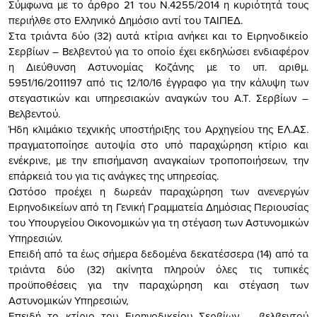
Σύμφωνα με το άρθρο 21 του Ν.4255/2014 η κυριότητά τους
περιήλθε στο Ελληνικό Δημόσιο αντί του ΤΑΙΠΕΔ.
Στα τριάντα δύο (32) αυτά κτίρια ανήκει και το Ειρηνοδικείο
Σερβίων – Βελβεντού για το οποίο έχει εκδηλώσει ενδιαφέρον
η Διεύθυνση Αστυνομίας Κοζάνης με το υπ. αριθμ.
5951/16/2011197 από τις 12/10/16 έγγραφο για την κάλυψη των
στεγαστικών και υπηρεσιακών αναγκών του Α.Τ. Σερβίων –
Βελβεντού.
Ήδη κλιμάκιο τεχνικής υποστήριξης του Αρχηγείου της ΕΛ.ΑΣ.
πραγματοποίησε αυτοψία στο υπό παραχώρηση κτίριο και
ενέκρινε, με την επισήμανση αναγκαίων τροποποιήσεων, την
επάρκειά του για τις ανάγκες της υπηρεσίας.
Ωστόσο προέχει η δωρεάν παραχώρηση των ανενεργών
Ειρηνοδικείων από τη Γενική Γραμματεία Δημόσιας Περιουσίας
του Υπουργείου Οικονομικών για τη στέγαση των Αστυνομικών
Υπηρεσιών.
Επειδή από τα έως σήμερα δεδομένα δεκατέσσερα (14) από τα
τριάντα δύο (32) ακίνητα πληρούν όλες τις τυπικές
προϋποθέσεις για την παραχώρηση και στέγαση των
Αστυνομικών Υπηρεσιών,
Επειδή το κτίριο του Ειρηνοδικείου Σερβίων – βελβεντού