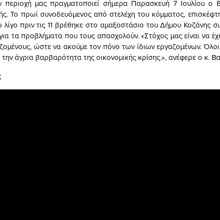
ν περιοχή μας πραγματοποιεί σήμερα Παρασκευή 7 Ιουλίου ο Β
ς. Το πρωί συνοδευόμενος από στελέχη του κόμματος, επισκέφτ
ώ λίγο πριν τις 11 βρέθηκε στο αμαξοστάσιο του Δήμου Κοζάνης σ
για τα προβλήματα που τους απασχολούν. «Στόχος μας είναι να έχ
ζομένους, ώστε να ακούμε τον πόνο των ίδιων εργαζομένων. Όλοι
 την άγρια βαρβαρότητα της οικονομικής κρίσης.», ανέφερε ο κ. Β
ς