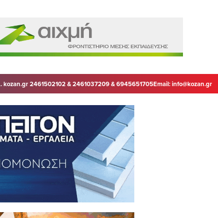
. kozan.gr 2461502102 & 2461037209 & 6945651705
Email:
info@kozan.gr