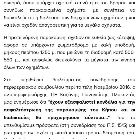
οικισμό, όπου υπάρχει σχετική στενότητα του δρόμου και
συνήθως παρκαρισμένα οχήματα, με συνέπεια να
δυσκολεύεται η διέλευση των διερχόμενων οχημάτων ή και
να είναι σχεδόν απαγορευτική για τα μεγάλα οχήματα.
Η προτεινόμενη παράκαμψη, σχεδόν σε ευθεία (ως κάτοψη),
αφορά σε υπάρχοντα χωματόδρομο με καλή υποδομή,
μήκους περίπου 1250 μ. που μειώνει τη διαδρομή κατά 500-
550 μ., και ασφαλώς διευκολύνει τα μέγιστα την κίνηση
όλων των οχημάτων.
Στο περιθώριο διαλείμματος συνεδρίασης του
περιφερειακού συμβουλίου περί τα τέλη Νοεμβρίου 2016, ο
αντιπεριφερειάρχης ΠΕ Κοζάνης Παναγιώτης Πλακεντάς
μας ενημέρωσε ότι
“
έχουν εξασφαλιστεί κονδύλια για την
ασφαλτόστρωση της παράκαμψης του Κήπου και οι
διαδικασίες θα προχωρήσουν σύντομα…
“
. Του το
υπενθυμίσαμε πρόσφατα (στη συνεδρίαση του Π.Σ. 15/5) και
ρωτήσαμε αν ισχύει η -κατά κάποιο τρόπο- δέσμευσή του.