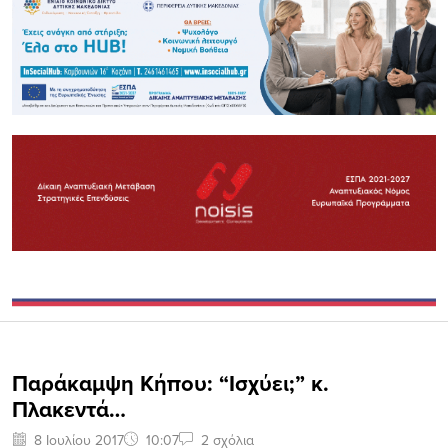
Παράκαμψη Κήπου: “Ισχύει;” κ.
Πλακεντά…
8 Ιουλίου 2017
10:07
2 σχόλια