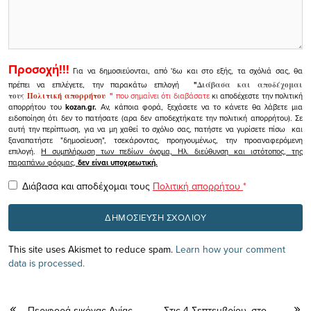
Προσοχή!!!
Για να δημοσιεύονται, από 'δω και στο εξής, τα σχόλιά σας, θα
πρέπει να επιλέγετε, την παρακάτω επιλογή
"
Διάβασα και αποδέχομαι
τους
Πολιτική απορρήτου
"
που σημαίνει ότι διαβάσατε
κι αποδέχεστε την πολιτική
απορρήτου του
kozan.gr.
Αν, κάποια φορά, ξεχάσετε να το κάνετε θα λάβετε μια
ειδοποίηση ότι δεν το πατήσατε (αρα δεν αποδεχτήκατε την πολιτική απορρήτου). Σε
αυτή την περίπτωση, για να μη χαθεί το σχόλιο σας, πατήστε να γυρίσετε πίσω και
ξαναπατήστε "δημοσίευση", τσεκάροντας, προηγουμένως, την προαναφερόμενη
επιλογή.
Η συμπλήρωση των πεδίων όνομα, Ηλ. διεύθυνση και ιστότοπος, της
παραπάνω φόρμας,
δεν είναι υποχρεωτική.
Διάβασα και αποδέχομαι τους
Πολιτική απορρήτου
*
This site uses Akismet to reduce spam.
Learn how your comment
data is processed.
Περιφορά εικόνας Αγίας
Στις 4 Σεπτεμβρίου, στο