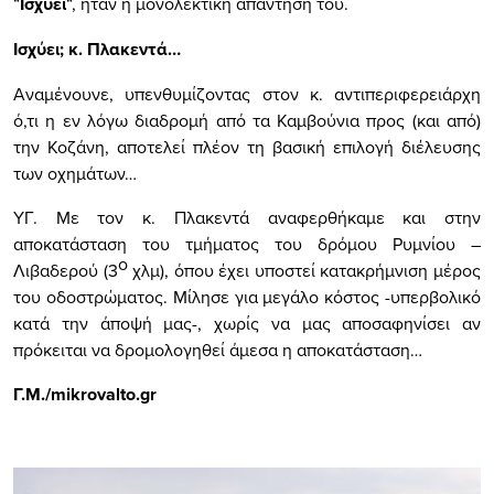
“
Ισχύει
“
, ήταν η μονολεκτική απάντησή του.
Ισχύει; κ. Πλακεντά…
Αναμένουνε, υπενθυμίζοντας στον κ. αντιπεριφερειάρχη
ό,τι η εν λόγω διαδρομή από τα Καμβούνια προς (και από)
την Κοζάνη, αποτελεί πλέον τη βασική επιλογή διέλευσης
των οχημάτων…
ΥΓ. Με τον κ. Πλακεντά αναφερθήκαμε και στην
αποκατάσταση του τμήματος του δρόμου Ρυμνίου –
ο
Λιβαδερού (3
χλμ), όπου έχει υποστεί κατακρήμνιση μέρος
του οδοστρώματος. Μίλησε για μεγάλο κόστος -υπερβολικό
κατά την άποψή μας-, χωρίς να μας αποσαφηνίσει αν
πρόκειται να δρομολογηθεί άμεσα η αποκατάσταση…
Γ.Μ./
mikrovalto.gr