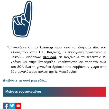
Γνωρίζετε ότι το
kozan.gr
είναι από τα ελάχιστα
site, του
είδους του,
στην
Π.Ε. Κοζάνης
, με παραγωγή πρωτογενούς
υλικού – ειδήσεων,
σταθερά,
σε Κοζάνη & τα τελευταία 15
χρόνια και στην Πτολεμαΐδα, καλύπτοντας σε ποσοστό άνω
του 80% όλα τα γεγονότα δράσεις που λαμβάνουν χώρα στις
δύο μεγαλύτερες πόλεις της Δ. Μακεδονίας;
Διαβάστε τη συνέχεια εδώ...
Μείνετε συντονισμένοι