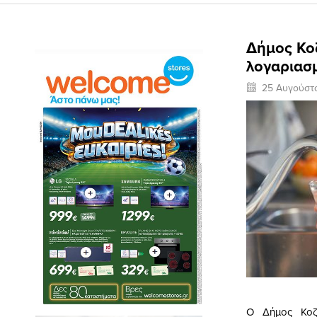
Δήμος Κοζ
λογαριασ
25 Αυγούστ
Ο Δήμος Κοζά