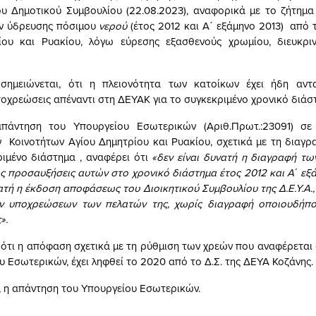
υ Δημοτικού Συμβουλίου (22.08.2023), αναφορικά με το ζήτημ
ων ύδρευσης πόσιμου
νερού
(έτος 2012 και Α΄ εξάμηνο 2013) από 
ίου και Ρυακίου, λόγω εύρεσης εξασθενούς χρωμίου, διευκρινί
 σημειώνεται, ότι η πλειονότητα των κατοίκων έχει ήδη αντα
ποχρεώσεις απέναντι στη ΔΕΥΑΚ για το συγκεκριμένο χρονικό διάσ
απάντηση του Υπουργείου Εσωτερικών (Αριθ.Πρωτ.:23091) σ
Κοινοτήτων Αγίου Δημητρίου και Ρυακίου, σχετικά με τη διαγ
ριμένο διάστημα , αναφέρει ότι
«δεν είναι δυνατή η διαγραφή τ
ις προσαυξήσεις αυτών στο χρονικό διάστημα έτος 2012 και Α΄ εξά
ατή η έκδοση αποφάσεως του Διοικητικού Συμβουλίου της Δ.Ε.Υ.Α.,
ν υποχρεώσεων των πελατών της, χωρίς διαγραφή οποιουδήπο
».
, ότι η απόφαση σχετικά με τη ρύθμιση των χρεών που αναφέρεται
υ Εσωτερικών, έχει ληφθεί το 2020 από το Δ.Σ. της ΔΕΥΑ Κοζάνης.
, η απάντηση του Υπουργείου Εσωτερικών.