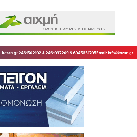
. kozan.gr 2461502102 & 2461037209 & 6945651705
Email:
info@kozan.gr