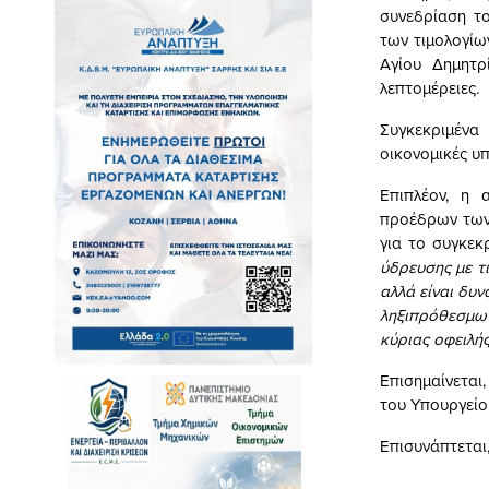
συνεδρίαση το
των τιμολογί
Αγίου Δημητρ
λεπτομέρειες.
Συγκεκριμένα
οικονομικές υ
Επιπλέον, η 
προέδρων των 
για το συγκεκ
ύδρευσης με τ
αλλά είναι δυν
ληξιπρόθεσμω
κύριας οφειλής
Επισημαίνεται
του Υπουργείο
Επισυνάπτεται