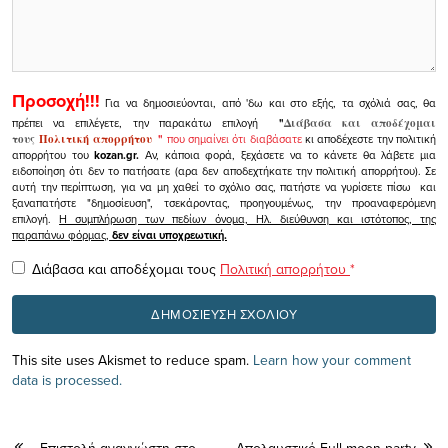
Προσοχή!!!
Για να δημοσιεύονται, από 'δω και στο εξής, τα σχόλιά σας, θα
πρέπει να επιλέγετε, την παρακάτω επιλογή
"
Διάβασα και αποδέχομαι
τους
Πολιτική απορρήτου
"
που σημαίνει ότι διαβάσατε
κι αποδέχεστε την πολιτική
απορρήτου του
kozan.gr.
Αν, κάποια φορά, ξεχάσετε να το κάνετε θα λάβετε μια
ειδοποίηση ότι δεν το πατήσατε (αρα δεν αποδεχτήκατε την πολιτική απορρήτου). Σε
αυτή την περίπτωση, για να μη χαθεί το σχόλιο σας, πατήστε να γυρίσετε πίσω και
ξαναπατήστε "δημοσίευση", τσεκάροντας, προηγουμένως, την προαναφερόμενη
επιλογή.
Η συμπλήρωση των πεδίων όνομα, Ηλ. διεύθυνση και ιστότοπος, της
παραπάνω φόρμας,
δεν είναι υποχρεωτική.
Διάβασα και αποδέχομαι τους
Πολιτική απορρήτου
*
This site uses Akismet to reduce spam.
Learn how your comment
data is processed.
Eπιστολή αναγνώστη στο
Απολαυστικό Full moon party