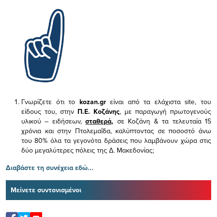
Γνωρίζετε ότι το
kozan.gr
είναι από τα ελάχιστα
site, του
είδους του,
στην
Π.Ε. Κοζάνης
, με παραγωγή πρωτογενούς
υλικού – ειδήσεων,
σταθερά,
σε Κοζάνη & τα τελευταία 15
χρόνια και στην Πτολεμαΐδα, καλύπτοντας σε ποσοστό άνω
του 80% όλα τα γεγονότα δράσεις που λαμβάνουν χώρα στις
δύο μεγαλύτερες πόλεις της Δ. Μακεδονίας;
Διαβάστε τη συνέχεια εδώ...
Μείνετε συντονισμένοι