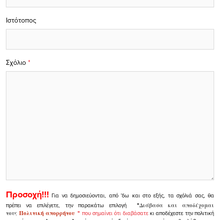
Ιστότοπος
Σχόλιο
*
Προσοχή!!!
Για να δημοσιεύονται, από 'δω και στο εξής, τα σχόλιά σας, θα
πρέπει να επιλέγετε, την παρακάτω επιλογή
"
Διάβασα και αποδέχομαι
τους
Πολιτική απορρήτου
"
που σημαίνει ότι διαβάσατε
κι αποδέχεστε την πολιτική