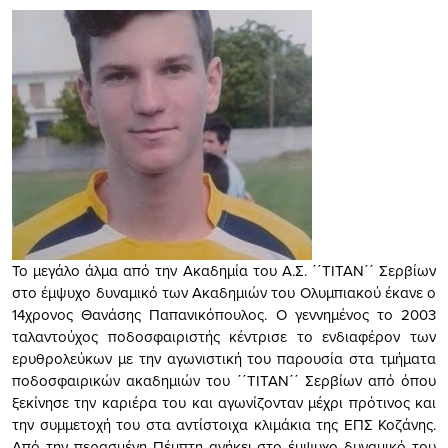
Το μεγάλο άλμα από την Ακαδημία του Α.Σ. ΄΄ΤΙΤΑΝ΄΄ Σερβίων
στο έμψυχο δυναμικό των Ακαδημιών του Ολυμπιακού έκανε ο
14χρονος Θανάσης Παπανικόπουλος. Ο γεννημένος το 2003
ταλαντούχος ποδοσφαιριστής κέντρισε το ενδιαφέρον των
ερυθρολεύκων με την αγωνιστική του παρουσία στα τμήματα
ποδοσφαιρικών ακαδημιών του ΄΄ΤΙΤΑΝ΄΄ Σερβίων από όπου
ξεκίνησε την καριέρα του και αγωνίζονταν μέχρι πρότινος και
την συμμετοχή του στα αντίστοιχα κλιμάκια της ΕΠΣ Κοζάνης.
Από την περασμένη Πέμπτη ανήκει στο έμψυχο δυναμικό του