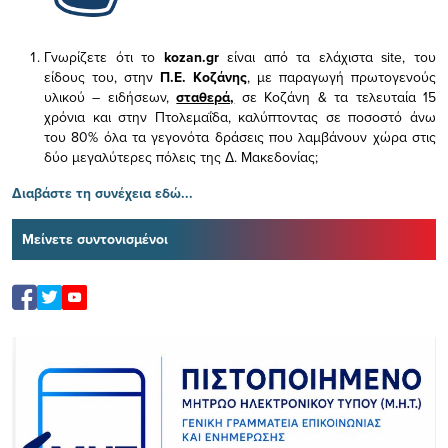
Γνωρίζετε ότι το
kozan.gr
είναι από τα ελάχιστα
site, του
είδους του,
στην
Π.Ε. Κοζάνης
, με παραγωγή πρωτογενούς
υλικού – ειδήσεων,
σταθερά,
σε Κοζάνη & τα τελευταία 15
χρόνια και στην Πτολεμαΐδα, καλύπτοντας σε ποσοστό άνω
του 80% όλα τα γεγονότα δράσεις που λαμβάνουν χώρα στις
δύο μεγαλύτερες πόλεις της Δ. Μακεδονίας;
Διαβάστε τη συνέχεια εδώ...
Μείνετε συντονισμένοι