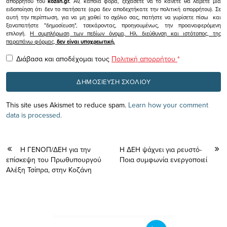
απορρήτου του
kozan.gr.
Αν, κάποια φορά, ξεχάσετε να το κάνετε θα λάβετε μια
ειδοποίηση ότι δεν το πατήσατε (αρα δεν αποδεχτήκατε την πολιτική απορρήτου). Σε
αυτή την περίπτωση, για να μη χαθεί το σχόλιο σας, πατήστε να γυρίσετε πίσω και
ξαναπατήστε "δημοσίευση", τσεκάροντας, προηγουμένως, την προαναφερόμενη
επιλογή.
Η συμπλήρωση των πεδίων όνομα, Ηλ. διεύθυνση και ιστότοπος, της
παραπάνω φόρμας,
δεν είναι υποχρεωτική.
Διάβασα και αποδέχομαι τους
Πολιτική απορρήτου
*
This site uses Akismet to reduce spam.
Learn how your comment
data is processed.
Η ΓΕΝΟΠ/ΔΕΗ για την
Η ΔΕΗ ψάχνει για ρευστό-
επίσκεψη του Πρωθυπουργού
Ποια συμφωνία ενεργοποιεί
Αλέξη Τσίπρα, στην Κοζάνη