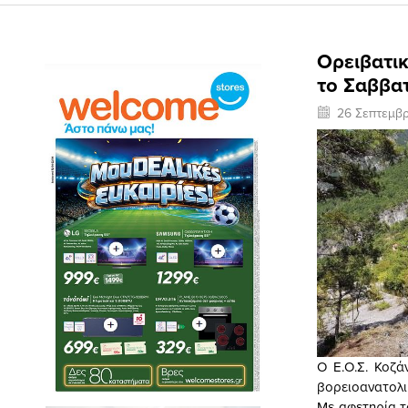
Ορειβατικ
το Σαββατ
26 Σεπτεμβ
Ο Ε.Ο.Σ. Κοζά
βορειοανατολι
Με αφετηρία τ