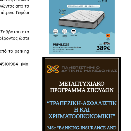
ρνώντας από τα
πέτρινο Γεφύρι
υ Σαββάτου στο
αφέροντος ώστε
από το parking
45101984 (Μπ.