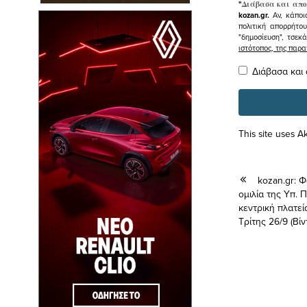
"
Διάβασα και απο
kozan.gr.
Αν, κάποι
πολιτική απορρήτο
"δημοσίευση", τσεκ
ιστότοπος, της πα
Διάβασα και
This site uses 
kozan.gr: 
ομιλία της Υπ. 
κεντρική πλατεί
Τρίτης 26/9 (Βί