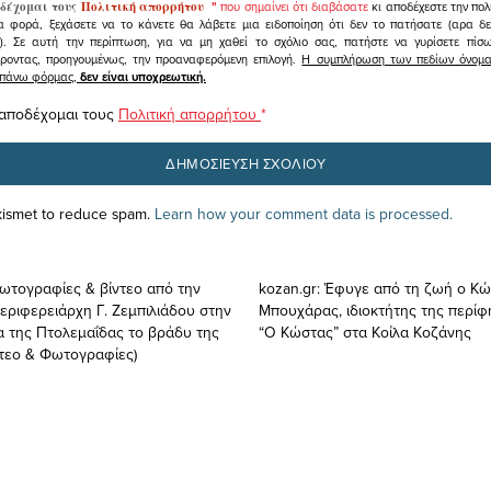
δέχομαι τους
Πολιτική απορρήτου
"
που σημαίνει ότι διαβάσατε
κι αποδέχεστε την πολ
α φορά, ξεχάσετε να το κάνετε θα λάβετε μια ειδοποίηση ότι δεν το πατήσατε (αρα δ
υ). Σε αυτή την περίπτωση, για να μη χαθεί το σχόλιο σας, πατήστε να γυρίσετε πί
άροντας, προηγουμένως, την προαναφερόμενη επιλογή.
Η συμπλήρωση των πεδίων όνομα,
ραπάνω φόρμας,
δεν είναι υποχρεωτική.
 αποδέχομαι τους
Πολιτική απορρήτου
*
Akismet to reduce spam.
Learn how your comment data is processed.
Φωτογραφίες & βίντεο από την
kozan.gr: Έφυγε από τη ζωή ο Κ
Περιφερειάρχη Γ. Ζεμπιλιάδου στην
Μπουχάρας, ιδιοκτήτης της περί
α της Πτολεμαΐδας το βράδυ της
“Ο Κώστας” στα Κοίλα Κοζάνης
ντεο & Φωτογραφίες)