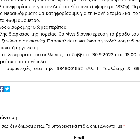
θα ανηφορίσουμε για την Λούτσα Κάτσανου (υψόμετρο 1830μ). Πε
ς Νεραϊδόβρυσης θα κατηφορίσουμε για τη Μονή Στομίου και το 
στα 460μ υψόμετρο.
νος διαδρομής 10 ώρες περίπου.
λης διάρκειας της πορείας, θα γίνει διανυκτέρευση το βράδυ το
 ξενώνα ή σε σκηνές). Παρακαλείστε για έγκαιρη εκδήλωση ενδι
ι σωστή οργάνωση.
το λεωφορείο του συλλόγου, το Σάββατο 30.9.2023 στις 16:00, 
η κάτω από το γήπεδο.
– συμμετοχές στα τηλ. 6948001652 (Αλ. Ι. Τσολάκης) & 69
πάντηση
 σας δεν δημοσιεύεται.
Τα υποχρεωτικά πεδία σημειώνονται με
*
Email