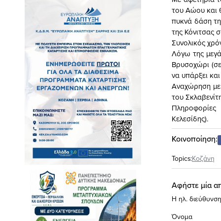
του Αώου και 
πυκνά δάση τη
της Κόνιτσας 
Συνολικός χρό
Λόγω της μεγά
Βρυσοχώρι (σε
να υπάρξει κα
Αναχώρηση με 
του Σκλαβενίτ
Πληροφορίες 
Κελεσίδης).
Κοινοποίηση:
Topics:
Κοζάνη
Αφήστε μία α
Η ηλ. διεύθυνση
Όνομα