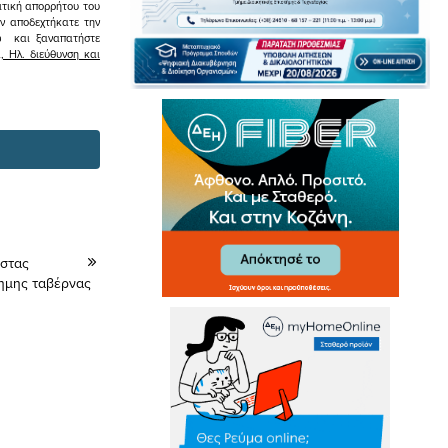
ιτική απορρήτου του
εν αποδεχτήκατε την
σω και ξαναπατήστε
 Ηλ. διεύθυνση και
ώστας
φημης ταβέρνας