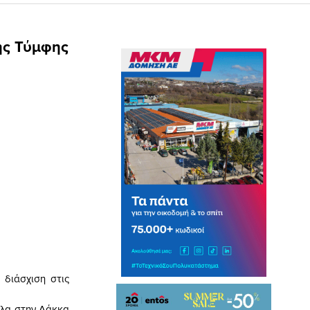
της Τύμφης
 διάσχιση στις
ηλα στην Λάκκα