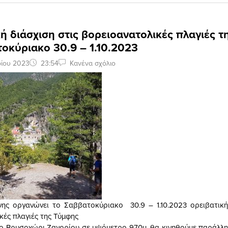
ή διάσχιση στις βορειοανατολικές πλαγιές 
οκύριακο 30.9 – 1.10.2023
ρίου 2023
23:54
Κανένα σχόλιο
νης οργανώνει το Σαββατοκύριακο 30.9 – 1.10.2023 ορειβατική
κές πλαγιές της Τύμφης
ο Βρυσοχώρι Ζαγορίου σε υψόμετρο 970μ, θα κινηθούμε παράλλ