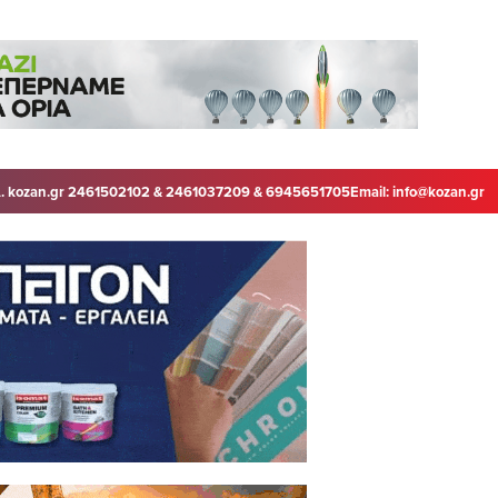
. kozan.gr 2461502102 & 2461037209 & 6945651705
Email:
info@kozan.gr