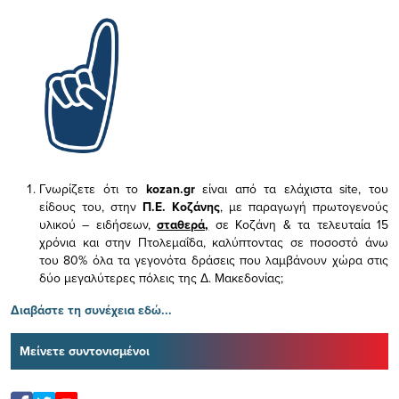
Γνωρίζετε ότι το
kozan.gr
είναι από τα ελάχιστα
site, του
είδους του,
στην
Π.Ε. Κοζάνης
, με παραγωγή πρωτογενούς
υλικού – ειδήσεων,
σταθερά,
σε Κοζάνη & τα τελευταία 15
χρόνια και στην Πτολεμαΐδα, καλύπτοντας σε ποσοστό άνω
του 80% όλα τα γεγονότα δράσεις που λαμβάνουν χώρα στις
δύο μεγαλύτερες πόλεις της Δ. Μακεδονίας;
Διαβάστε τη συνέχεια εδώ...
Μείνετε συντονισμένοι