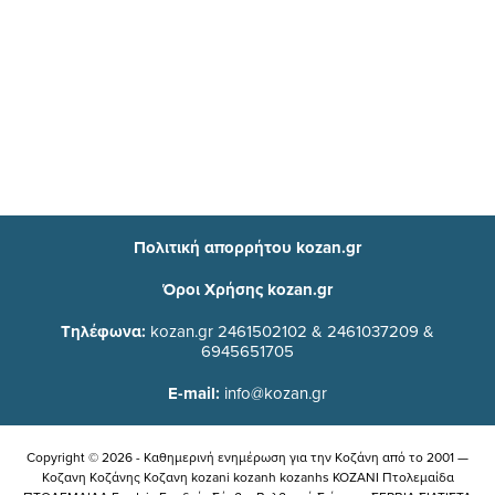
Πολιτική απορρήτου kozan.gr
Όροι Χρήσης kozan.gr
Τηλέφωνα:
kozan.gr 2461502102 & 2461037209 &
6945651705
E-mail:
info@kozan.gr
Copyright © 2026 - Καθημερινή ενημέρωση για την Kοζάνη από το 2001 —
Κοζανη Κοζάνης Κοζανη kozani kozanh kozanhs KOZANI Πτολεμαίδα