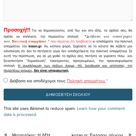
Προσοχή!!!
Για να δημοσιεύονται, από 'δω και στο εξής, τα σχόλιά σας, θα
πρέπει να επιλέγετε, την παρακάτω επιλογή
"
Διάβασα και αποδέχομαι
τους
Πολιτική απορρήτου
"
που σημαίνει ότι διαβάσατε
κι αποδέχεστε την πολιτική
απορρήτου του
kozan.gr.
Αν, κάποια φορά, ξεχάσετε να το κάνετε θα λάβετε μια
ειδοποίηση ότι δεν το πατήσατε (αρα δεν αποδεχτήκατε την πολιτική απορρήτου). Σε
αυτή την περίπτωση, για να μη χαθεί το σχόλιο σας, πατήστε να γυρίσετε πίσω και
ξαναπατήστε "δημοσίευση", τσεκάροντας, προηγουμένως, την προαναφερόμενη
επιλογή.
Η συμπλήρωση των πεδίων όνομα, Ηλ. διεύθυνση και ιστότοπος, της
παραπάνω φόρμας,
δεν είναι υποχρεωτική.
Διάβασα και αποδέχομαι τους
Πολιτική απορρήτου
*
This site uses Akismet to reduce spam.
Learn how your comment
data is processed.
Μητσοτάκης: Η ΔΕΗ
kozan.gr: Έφτασαν, σήμερα