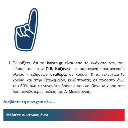
Γνωρίζετε ότι το
kozan.gr
είναι από τα ελάχιστα
site, του
είδους του,
στην
Π.Ε. Κοζάνης
, με παραγωγή πρωτογενούς
υλικού – ειδήσεων,
σταθερά,
σε Κοζάνη & τα τελευταία 15
χρόνια και στην Πτολεμαΐδα, καλύπτοντας σε ποσοστό άνω
του 80% όλα τα γεγονότα δράσεις που λαμβάνουν χώρα στις
δύο μεγαλύτερες πόλεις της Δ. Μακεδονίας;
Διαβάστε τη συνέχεια εδώ...
Μείνετε συντονισμένοι