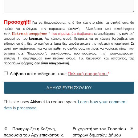
Προσοχή!!!
Για να δημοσιεύονται, από 'δω και στο εξής, τα σχόλιά σας, θα
πρέπει να επιλέγετε, την παρακάτω επιλογή
"
Διάβασα και αποδέχομαι
τους
Πολιτική απορρήτου
"
που σημαίνει ότι διαβάσατε
κι αποδέχεστε την πολιτική
απορρήτου του
kozan.gr.
Αν, κάποια φορά, ξεχάσετε να το κάνετε θα λάβετε μια
ειδοποίηση ότι δεν το πατήσατε (αρα δεν αποδεχτήκατε την πολιτική απορρήτου). Σε
αυτή την περίπτωση, για να μη χαθεί το σχόλιο σας, πατήστε να γυρίσετε πίσω και
ξαναπατήστε "δημοσίευση", τσεκάροντας, προηγουμένως, την προαναφερόμενη
επιλογή.
Η συμπλήρωση των πεδίων όνομα, Ηλ. διεύθυνση και ιστότοπος, της
παραπάνω φόρμας,
δεν είναι υποχρεωτική.
Διάβασα και αποδέχομαι τους
Πολιτική απορρήτου
*
This site uses Akismet to reduce spam.
Learn how your comment
data is processed.
Πανηγυρίζει η Κοζάνη,
Ευχαριστήριο του Συσσιτίου
παρουσία του Αρχιεπισκόπου κ.
απόρων δημοτών, Δήμου