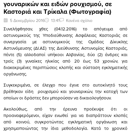
γουναρικών και ειδών ρουχισμού, σε
Καστοριά και Τρίκαλα (Φωτογραφία)
5 Δεκεμβρίου 2016
13:41
Κανένα σχόλιο
Συνελήφθησαν, χθες (04.12.2016) το απόγευμα από
αστυνομικούς της Υποδιεύθυνσης Ασφάλειας Καστοριάς σε
συνεργασία με αστυνομικούς της Ομάδας Δίκυκλης
Αστυνόμευσης (ΔΙ.ΑΣ) της Διεύθυνσης Αστυνομίας Καστοριάς,
πέντε (5) αλλοδαποί υπήκοοι Αλβανίας, δύο (2) άνδρες και
τρείς (3) γυναίκες ηλικίας από 20 έως 53 χρονών, για
διακεκριμένες περιπτώσεις κλοπής και σύσταση εγκληματικής
οργάνωσης.
Συγκεκριμένα, σε έλεγχο που έγινε στο αυτοκίνητό τους
βρέθηκαν είδη ρουχισμού και γουναρικών, την κατοχή των
οποίων οι δράστες δεν μπορούσαν να δικαιολογήσουν.
Ακολούθως, από την έρευνα προέκυψε ότι οι
προαναφερόμενοι, είχαν ενωθεί για να διαπράττουν κλοπές
από κοινού, συγκροτώντας εγκληματική οργάνωση και
χρησιμοποιώντας την ίδια μεθοδολογία. Κατά το χρονικό