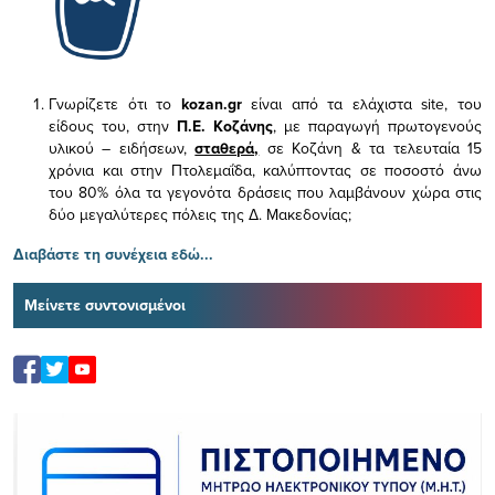
Γνωρίζετε ότι το
kozan.gr
είναι από τα ελάχιστα
site, του
είδους του,
στην
Π.Ε. Κοζάνης
, με παραγωγή πρωτογενούς
υλικού – ειδήσεων,
σταθερά,
σε Κοζάνη & τα τελευταία 15
χρόνια και στην Πτολεμαΐδα, καλύπτοντας σε ποσοστό άνω
του 80% όλα τα γεγονότα δράσεις που λαμβάνουν χώρα στις
δύο μεγαλύτερες πόλεις της Δ. Μακεδονίας;
Διαβάστε τη συνέχεια εδώ...
Μείνετε συντονισμένοι