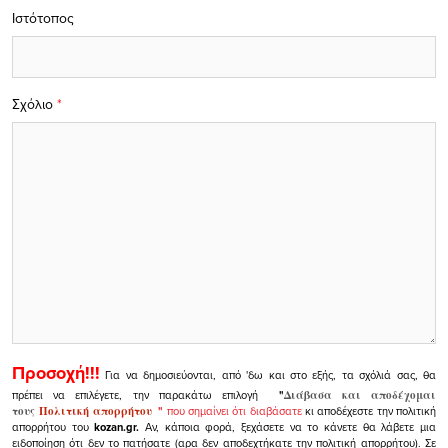
Ιστότοπος
Σχόλιο
*
Προσοχή!!!
Για να δημοσιεύονται, από 'δω και στο εξής, τα σχόλιά σας, θα
πρέπει να επιλέγετε, την παρακάτω επιλογή
"
Διάβασα και αποδέχομαι
τους
Πολιτική απορρήτου
"
που σημαίνει ότι διαβάσατε
κι αποδέχεστε την πολιτική
απορρήτου του
kozan.gr.
Αν, κάποια φορά, ξεχάσετε να το κάνετε θα λάβετε μια
ειδοποίηση ότι δεν το πατήσατε (αρα δεν αποδεχτήκατε την πολιτική απορρήτου). Σε