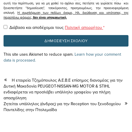
αυτή την περίπτωση, για να μη χαθεί το σχόλιο σας, πατήστε να γυρίσετε πίσω και
ξαναπατήστε "δημοσίευση", τσεκάροντας, προηγουμένως, την προαναφερόμενη
επιλογή.
Η συμπλήρωση των πεδίων όνομα, Ηλ. διεύθυνση και ιστότοπος, της
παραπάνω φόρμας,
δεν είναι υποχρεωτική.
Διάβασα και αποδέχομαι τους
Πολιτική απορρήτου
*
This site uses Akismet to reduce spam.
Learn how your comment
data is processed.
Η εταιρεία Τζημόπουλος Α.Ε.Β.Ε επίσημος διανομέας για την
Δυτική Μακεδονία PEUGEOT-NISSAN-MG MOTOR & STIHL
ενδιαφέρεται να προσλάβει υπάλληλο γραφείου για πλήρη
απασχόληση
Ζητείται υπάλληλος (άνδρας) για την Reception του ξενοδοχείου
Παντελίδης στην Πτολεμαΐδα