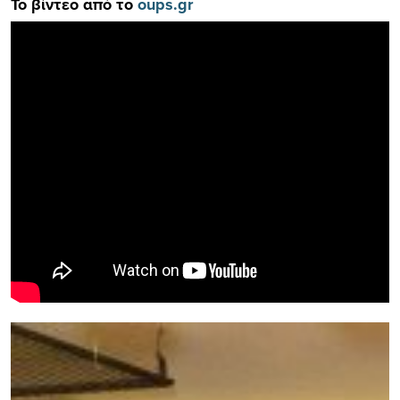
To βίντεο από το
oups.gr