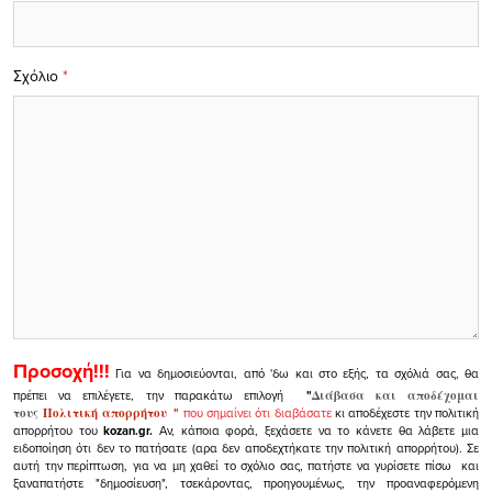
Σχόλιο
*
Προσοχή!!!
Για να δημοσιεύονται, από 'δω και στο εξής, τα σχόλιά σας, θα
πρέπει να επιλέγετε, την παρακάτω επιλογή
"
Διάβασα και αποδέχομαι
τους
Πολιτική απορρήτου
"
που σημαίνει ότι διαβάσατε
κι αποδέχεστε την πολιτική
απορρήτου του
kozan.gr.
Αν, κάποια φορά, ξεχάσετε να το κάνετε θα λάβετε μια
ειδοποίηση ότι δεν το πατήσατε (αρα δεν αποδεχτήκατε την πολιτική απορρήτου). Σε
αυτή την περίπτωση, για να μη χαθεί το σχόλιο σας, πατήστε να γυρίσετε πίσω και
ξαναπατήστε "δημοσίευση", τσεκάροντας, προηγουμένως, την προαναφερόμενη