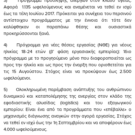
3) Πρόγραμμα πρόσληψης ανέργων στον κλάδο υγείας:
Αφορά 1.135 ωφελούμενους και αναμένεται να τεθεί εν ισχύ
έως τα τέλη Ιουλίου 2017. Πρόκειται για συνέχεια του περσινού
αντίστοιχου προγράμματος με την έννοια ότι τότε δεν
καλύφθηκαν οι παραπάνω θέσης και ουσιαστικά
προκηρύσσονται ξανά.
4) Πρόγραμμα για νέες θέσεις εργασίας (ΝΘΕ) για νέους
ηλικίας 18-24 ετών (β’ φάση εργασιακής εμπειρίας): Ίδιο
πρόγραμμα με το προγηούμενο μόνο που διαφοροποιείται ως
προς την ηλικία και ως προς την έναρξη που οριοθετείται για
τις 15 Αυγούστου. Στόχος είναι να προκύψουν έως 2.500
ωφελούμενοι.
5) Ολοκληρωμένη παρέμβαση ανάπτυξης του ανθρώπινου
δυναμικού και καταπολέμησης της ανεργίας στον κλάδο της
εφοδιαστικής αλυσίδας (logistics) και του εξαγωγικού
εμπορίου: Είναι ένα από τα προγράμματα που «επέβαλλε» ο
μηχανισμός διάγνωσης αναγκών στην αγορά εργασίας. Στόχος
να τεθεί εν ισχύ έως την 1η Σεπτεμβρίου και να αποφέρουν έως
4.000 ωφελούμενους.