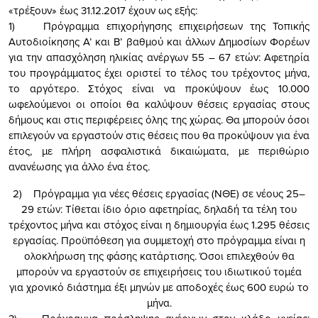
«τρέξουν» έως 31.12.2017 έχουν ως εξής:
1) Πρόγραμμα επιχορήγησης επιχειρήσεων της Τοπικής
Αυτοδιοίκησης Α’ και Β’ βαθμού και άλλων Δημοσίων Φορέων
για την απασχόληση ηλικίας ανέργων 55 – 67 ετών: Αφετηρία
του προγράμματος έχει οριστεί το τέλος του τρέχοντος μήνα,
το αργότερο. Στόχος είναι να προκύψουν έως 10.000
ωφελούμενοι οι οποίοι θα καλύψουν θέσεις εργασίας στους
δήμους και στις περιφέρειες όλης της χώρας. Θα μπορούν όσοι
επιλεγούν να εργαστούν στις θέσεις που θα προκύψουν για ένα
έτος, με πλήρη ασφαλιστικά δικαιώματα, με περιθώριο
ανανέωσης για άλλο ένα έτος.
2) Πρόγραμμα για νέες θέσεις εργασίας (ΝΘΕ) σε νέους 25–
29 ετών: Τίθεται ίδιο όριο αφετηρίας, δηλαδή τα τέλη του
τρέχοντος μήνα και στόχος είναι η δημιουργία έως 1.295 θέσεις
εργασίας. Προϋπόθεση για συμμετοχή στο πρόγραμμα είναι η
ολοκλήρωση της φάσης κατάρτισης. Όσοι επιλεχθούν θα
μπορούν να εργαστούν σε επιχειρήσεις του ιδιωτικού τομέα
για χρονικό διάστημα έξι μηνών με αποδοχές έως 600 ευρώ το
μήνα.