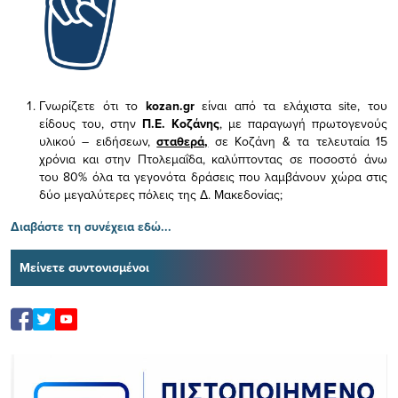
Γνωρίζετε ότι το
kozan.gr
είναι από τα ελάχιστα
site, του
είδους του,
στην
Π.Ε. Κοζάνης
, με παραγωγή πρωτογενούς
υλικού – ειδήσεων,
σταθερά,
σε Κοζάνη & τα τελευταία 15
χρόνια και στην Πτολεμαΐδα, καλύπτοντας σε ποσοστό άνω
του 80% όλα τα γεγονότα δράσεις που λαμβάνουν χώρα στις
δύο μεγαλύτερες πόλεις της Δ. Μακεδονίας;
Διαβάστε τη συνέχεια εδώ...
Μείνετε συντονισμένοι