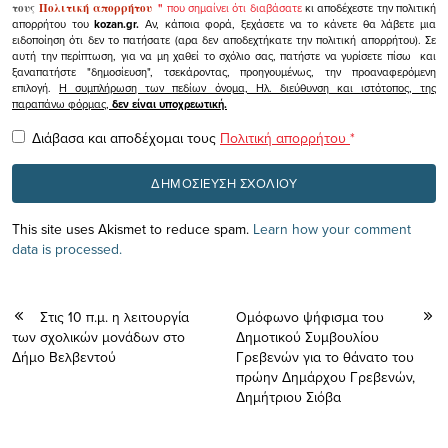
τους
Πολιτική απορρήτου
"
που σημαίνει ότι διαβάσατε
κι αποδέχεστε την πολιτική
απορρήτου του
kozan.gr.
Αν, κάποια φορά, ξεχάσετε να το κάνετε θα λάβετε μια
ειδοποίηση ότι δεν το πατήσατε (αρα δεν αποδεχτήκατε την πολιτική απορρήτου). Σε
αυτή την περίπτωση, για να μη χαθεί το σχόλιο σας, πατήστε να γυρίσετε πίσω και
ξαναπατήστε "δημοσίευση", τσεκάροντας, προηγουμένως, την προαναφερόμενη
επιλογή.
Η συμπλήρωση των πεδίων όνομα, Ηλ. διεύθυνση και ιστότοπος, της
παραπάνω φόρμας,
δεν είναι υποχρεωτική.
Διάβασα και αποδέχομαι τους
Πολιτική απορρήτου
*
This site uses Akismet to reduce spam.
Learn how your comment
data is processed.
Στις 10 π.μ. η λειτουργία
Ομόφωνο ψήφισμα του
των σχολικών μονάδων στο
Δημοτικού Συμβουλίου
Δήμο Βελβεντού
Γρεβενών για το θάνατο του
πρώην Δημάρχου Γρεβενών,
Δημήτριου Σιόβα