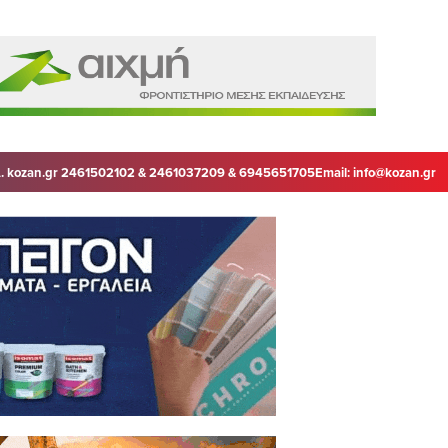
. kozan.gr 2461502102 & 2461037209 & 6945651705
Email:
info@kozan.gr