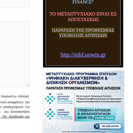
ην παρακάτω επιλογή
ιτική απορρήτου του
εν αποδεχτήκατε την
σω και ξαναπατήστε
 Ηλ. διεύθυνση και