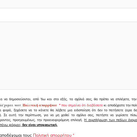
ια να δημοσιεύονται, από 'δω και στο εξής, τα σχόλιά σας, θα πρέπει να επιλέγετε, τ
δέχομαι τους
Πολιτική απορρήτου
"
που σημαίνει ότι διαβάσατε
κι αποδέχεστε την πολ
α φορά, ξεχάσετε να το κάνετε θα λάβετε μια ειδοποίηση ότι δεν το πατήσατε (αρα δ
υ). Σε αυτή την περίπτωση, για να μη χαθεί το σχόλιο σας, πατήστε να γυρίσετε πί
άροντας, προηγουμένως, την προαναφερόμενη επιλογή.
Η συμπλήρωση των πεδίων όνομα,
ραπάνω φόρμας,
δεν είναι υποχρεωτική.
 αποδέχομαι τους
Πολιτική απορρήτου
*