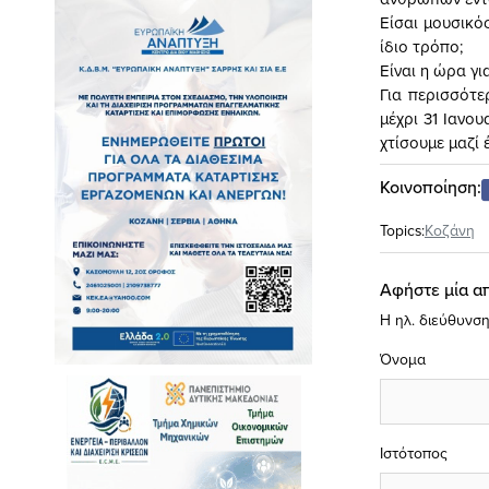
Είσαι μουσικός
ίδιο τρόπο;
Είναι η ώρα γι
Για περισσότε
μέχρι 31 Ιανο
χτίσουμε μαζί 
Κοινοποίηση:
Topics:
Κοζάνη
Αφήστε μία α
Η ηλ. διεύθυνση
Όνομα
Ιστότοπος