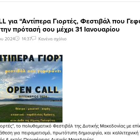
 για “Αντίπερα Γιορτές, Φεστιβάλ που Γεφ
την πρότασή σου μέχρι 31 Ιανουαρίου
ου 2024
14:37
Κανένα σχόλιο
ιορτές”, το πολυθεματικό Φεστιβάλ της Δυτικής Μακεδονίας με επί
άθεση για πειραματισμό, πρωτότυπη δημιουργία, και καλλιτεχνικ
ς & εκτός Περιφέρειας Δυτικής Μακεδονίας.