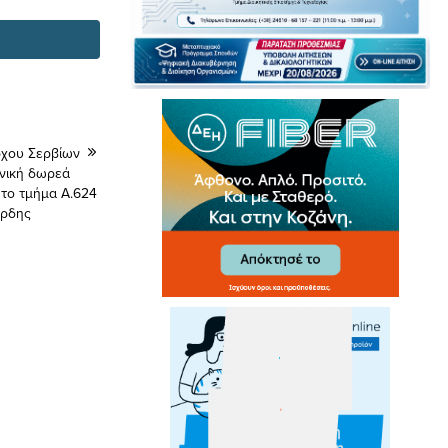
ρχου Σερβίων
ενική δωρεά
 το τμήμα A.624
άρδης