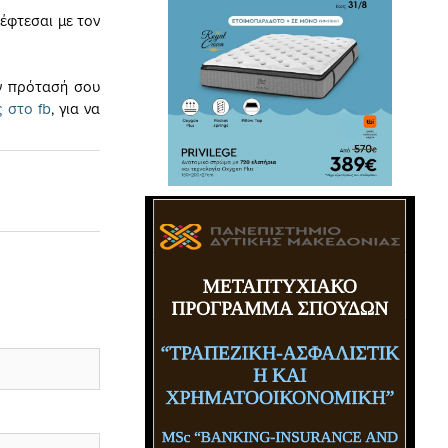
κέφτεσαι με τον
ην πρότασή σου
ς στο fb
, για να