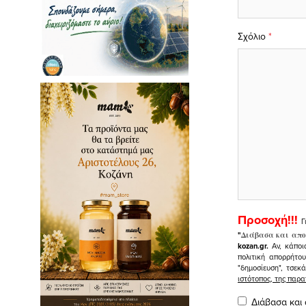
Σχόλιο
*
Προσοχή!!!
Γ
"
Διάβασα και απο
kozan.gr.
Αν, κάποι
πολιτική απορρήτο
"δημοσίευση", τσεκ
ιστότοπος, της πα
Διάβασα και