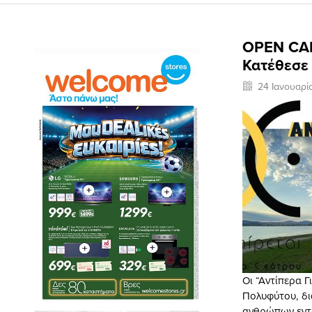
OPEN CALL
Κατέθεσε 
24 Ιανουαρί
Oι “Αντίπερα Γ
Πολυφύτου, δι
ανθρώπων εντό