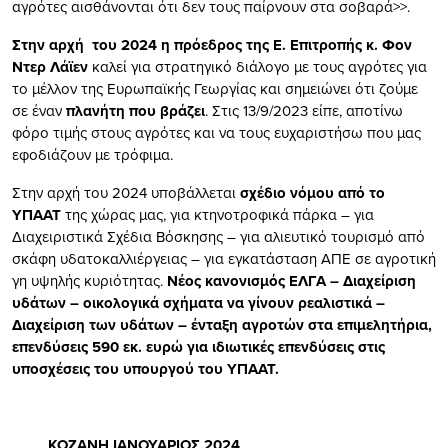
αγρότες αισθάνονται ότι δεν τους παίρνουν στα σοβαρά>>.
Στην αρχή του 2024 η πρόεδρος της Ε. Επιτροπής κ. Φον
Ντερ Λάϊεν
καλεί για στρατηγικό διάλογο με τους αγρότες για
το μέλλον της Ευρωπαϊκής Γεωργίας και σημειώνει ότι ζούμε
σε έναν
πλανήτη που βράζει
. Στις 13/9/2023 είπε, αποτίνω
φόρο τιμής στους αγρότες και να τους ευχαριστήσω που μας
εφοδιάζουν με τρόφιμα.
Στην αρχή του 2024 υποβάλλεται
σχέδιο νόμου από το
ΥΠΑΑΤ
της χώρας μας, για κτηνοτροφικά πάρκα – για
Διαχειριστικά Σχέδια Βόσκησης – για αλιευτικό τουρισμό από
σκάφη υδατοκαλλιέργειας – για εγκατάσταση ΑΠΕ σε αγροτική
γη υψηλής κυριότητας.
Νέος κανονισμός ΕΛΓΑ – Διαχείριση
υδάτων – οικολογικά σχήματα να γίνουν ρεαλιστικά –
Διαχείριση των υδάτων – ένταξη αγροτών στα επιμελητήρια,
επενδύσεις 590 εκ. ευρώ για ιδιωτικές επενδύσεις στις
υποσχέσεις του υπουργού του ΥΠΑΑΤ.
ΚΟΖΑΝΗ ΙΑΝΟΥΑΡΙΟΣ 2024