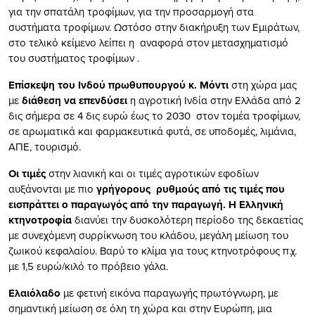
για την σπατάλη τροφίμων, για την προσαρμογή στα
συστήματα τροφίμων. Ωστόσο στην διακήρυξη των Εμιράτων,
στο τελικό κείμενο λείπει η αναφορά στον μετασχηματισμό
του συστήματος τροφίμων .
Επίσκεψη του Ινδού πρωθυπουργού κ. Μόντι
στη χώρα μας
με
διάθεση να επενδύσει
η αγροτική Ινδία στην Ελλάδα από 2
δις σήμερα σε 4 δις ευρώ έως το 2030 στον τομέα τροφίμων,
σε αρωματικά και φαρμακευτικά φυτά, σε υποδομές, λιμάνια,
ΑΠΕ, τουρισμό.
Οι τιμές
στην λιανική και οι τιμές αγροτικών εφοδίων
αυξάνονται με πιο
γρήγορους ρυθμούς από τις τιμές που
εισπράττει ο παραγωγός από την παραγωγή. Η Ελληνική
κτηνοτροφία
διανύει την δυσκολότερη περίοδο της δεκαετίας
με συνεχόμενη συρρίκνωση του κλάδου, μεγάλη μείωση του
ζωικού κεφαλαίου. Βαρύ το κλίμα για τους κτηνοτρόφους π.χ.
με 1,5 ευρώ/κιλό το πρόβειο γάλα.
Ελαιόλαδο
με φετινή εικόνα παραγωγής πρωτόγνωρη, με
σημαντική μείωση σε όλη τη χώρα και στην Ευρώπη, μια