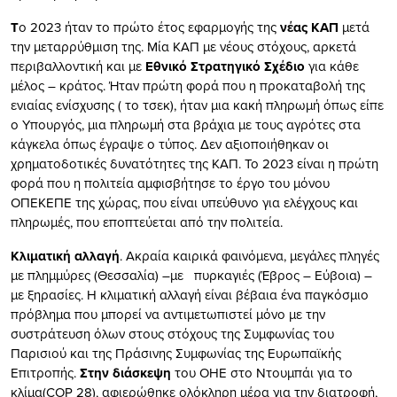
Τ
ο 2023 ήταν το πρώτο έτος εφαρμογής της
νέας ΚΑΠ
μετά
την μεταρρύθμιση της. Μία ΚΑΠ με νέους στόχους, αρκετά
περιβαλλοντική και με
Εθνικό Στρατηγικό Σχέδιο
για κάθε
μέλος – κράτος. Ήταν πρώτη φορά που η προκαταβολή της
ενιαίας ενίσχυσης ( το τσεκ), ήταν μια κακή πληρωμή όπως είπε
ο Υπουργός, μια πληρωμή στα βράχια με τους αγρότες στα
κάγκελα όπως έγραψε ο τύπος. Δεν αξιοποιήθηκαν οι
χρηματοδοτικές δυνατότητες της ΚΑΠ. Το 2023 είναι η πρώτη
φορά που η πολιτεία αμφισβήτησε το έργο του μόνου
ΟΠΕΚΕΠΕ της χώρας, που είναι υπεύθυνο για ελέγχους και
πληρωμές, που εποπτεύεται από την πολιτεία.
Κλιματική αλλαγή
. Ακραία καιρικά φαινόμενα, μεγάλες πληγές
με πλημμύρες (Θεσσαλία) –με πυρκαγιές (Έβρος – Εύβοια) –
με ξηρασίες. Η κλιματική αλλαγή είναι βέβαια ένα παγκόσμιο
πρόβλημα που μπορεί να αντιμετωπιστεί μόνο με την
συστράτευση όλων στους στόχους της Συμφωνίας του
Παρισιού και της Πράσινης Συμφωνίας της Ευρωπαϊκής
Επιτροπής.
Στην διάσκεψη
του ΟΗΕ στο Ντουμπάι για το
κλίμα(COP 28), αφιερώθηκε ολόκληρη μέρα για την διατροφή,