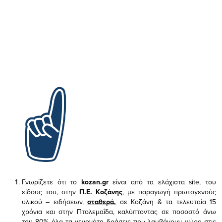
Γνωρίζετε ότι το
kozan.gr
είναι από τα ελάχιστα
site, του
είδους του,
στην
Π.Ε. Κοζάνης
, με παραγωγή πρωτογενούς
υλικού – ειδήσεων,
σταθερά,
σε Κοζάνη & τα τελευταία 15
χρόνια και στην Πτολεμαΐδα, καλύπτοντας σε ποσοστό άνω
του 80% όλα τα γεγονότα δράσεις που λαμβάνουν χώρα στις