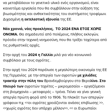
να μεταβάλλουν το γενετικό υλικό ενός οργανισμού, είναι
καινοτόμα εργαλεία που θα συμβάλλουν στην αύξηση της
βιωσιμότητας και ανθεκτικότητας του συστήματος τροφίμων.
Διχασμένη
η εκτελεστική εξουσία
της ΕΕ.
Νέα χρονιά, νέες προκλήσεις, ΤΟ 2024 ΕΝΑ ΕΤΟΣ ΧΩΡΙΣ
ΟΝΟΜΑ.
Θα σημαδευτεί από πολέμους, πλήθος εκλογών,
πρόοδο στην τεχνική νοημοσύνη, που θα τρέξει ταχύτερα από
τις ρυθμιστικές αρχές.
Στην αρχή του
2024 η Γαλλία
μιλά για νέο κοινωνικό
συμβόλαιο με τους αγρότες .
Στην αρχή του 2024 παρέλυσε η μεγαλύτερη οικονομία της ΕΕ
της Γερμανίας με την απεργία των αγροτών
με χιλιάδες
τρακτέρ στην πύλη του
Βρανδεμβούργου στο Βερο
λίνο. Στο
πλευρό των
αγροτών τεχνίτες – μικρομεσαίοι – εργαζόμενοι
στη βιομηχανία – μεταφορές – τρένα. Τείνει να γίνει γενική
απεργία πρώτη φορά από το 1906. Τα πλακάτ των απεργών
γράφουν π.χ. <<οι αγρότες χρειάζονται ανάσες επιβίωσης >>,
<<χωρίς αγρότες δεν υπάρχει μέλλον>>, << οι Ευρωπαίοι