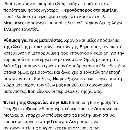
ιδιαίτερη χρονιά, ακαρπία ελιάς υπάρχει ποιότητα, όχι
ποσότητα(6 φορές λιγότερο).
Περονόσπορος στα αμπέλια
,
φουζικλάδιο στα μήλα, φαιά σήψη στα κάστανα κ.τ.λ.
Μειωμένες παραγωγές οι οποίες δεν μαζεύτηκαν όμως λόγω
έλλειψης εργατών.
Ρύθμιση
για τους μετανάστες
. Χρόνιο και μείζον πρόβλημα
της έλλειψης μετακλητών εργατών γης. Βήμα προς την σωστή
κατεύθυνση η μεταρρύθμιση του Υπουργού κ Καιρίδη, για την
νομιμοποίηση των εργατών μεταναστών. Όμως με αυτή την
διάταξη μπορούν να εργαστούν όσοι βρίσκονται ήδη εδώ. Δεν
φτάνει όμως, χρειάζονται και άλλα χέρια εργατών την εποχή
που γίνονται οι δουλειές.
Να
μην ξεχνάμε όμως φύγαν από τη
χώρα μας πέραν των νέων μας και 200.000 οικονομικοί
μετανάστες.
Ε
ρημώνουν οι περιφέρειες της χώρας.
Ένταξη της Ουκρανίας στην Ε.Ε.
Επίσημα η Ε.Ε κήρυξε την
έναρξη ενταξιακών διαπραγματεύσεων με την Ουκρανία και
Μολδαβία. Υπάρχουν απόψεις από τα κράτη- μέλη ότι θα
επηρεάσει αρνητικά την Γεωργία. Δεν μπορείς να
ανταγωνιστείς τις ουκρανικές εκμεταλλεύσεις των