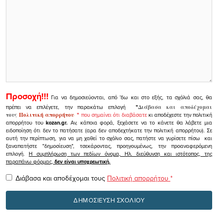
Προσοχή!!!
Για να δημοσιεύονται, από 'δω και στο εξής, τα σχόλιά σας, θα
πρέπει να επιλέγετε, την παρακάτω επιλογή
"
Διάβασα και αποδέχομαι
τους
Πολιτική απορρήτου
"
που σημαίνει ότι διαβάσατε
κι αποδέχεστε την πολιτική
απορρήτου του
kozan.gr.
Αν, κάποια φορά, ξεχάσετε να το κάνετε θα λάβετε μια
ειδοποίηση ότι δεν το πατήσατε (αρα δεν αποδεχτήκατε την πολιτική απορρήτου). Σε
αυτή την περίπτωση, για να μη χαθεί το σχόλιο σας, πατήστε να γυρίσετε πίσω και
ξαναπατήστε "δημοσίευση", τσεκάροντας, προηγουμένως, την προαναφερόμενη
επιλογή.
Η συμπλήρωση των πεδίων όνομα, Ηλ. διεύθυνση και ιστότοπος, της
παραπάνω φόρμας,
δεν είναι υποχρεωτική.
Διάβασα και αποδέχομαι τους
Πολιτική απορρήτου
*