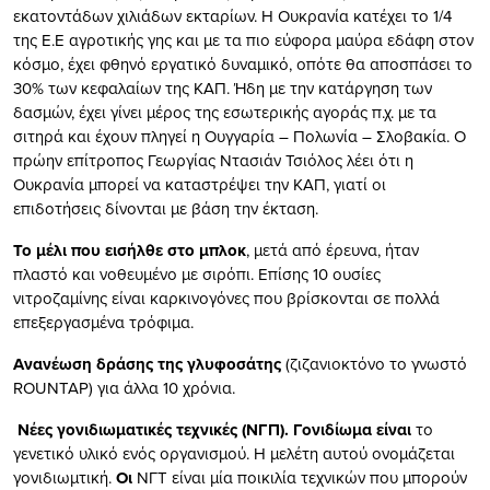
εκατοντάδων χιλιάδων εκταρίων. Η Ουκρανία κατέχει το 1/4
της Ε.Ε αγροτικής γης και με τα πιο εύφορα μαύρα εδάφη στον
κόσμο, έχει φθηνό εργατικό δυναμικό, οπότε θα αποσπάσει το
30% των κεφαλαίων της ΚΑΠ. Ήδη με την κατάργηση των
δασμών, έχει γίνει μέρος της εσωτερικής αγοράς π.χ. με τα
σιτηρά και έχουν πληγεί η Ουγγαρία – Πολωνία – Σλοβακία. Ο
πρώην επίτροπος Γεωργίας Ντασιάν Τσιόλος λέει ότι η
Ουκρανία μπορεί να καταστρέψει την ΚΑΠ, γιατί οι
επιδοτήσεις δίνονται με βάση την έκταση.
Το μέλι που εισήλθε στο μπλοκ
, μετά από έρευνα, ήταν
πλαστό και νοθευμένο με σιρόπι. Επίσης 10 ουσίες
νιτροζαμίνης είναι καρκινογόνες που βρίσκονται σε πολλά
επεξεργασμένα τρόφιμα.
Ανανέωση δράσης της γλυφοσάτης
(ζιζανιοκτόνο το γνωστό
ROUNTAP) για άλλα 10 χρόνια.
Νέες γονιδιωματικές τεχνικές (ΝΓΠ). Γονιδίωμα είναι
το
γενετικό υλικό ενός οργανισμού. Η μελέτη αυτού ονομάζεται
γονιδιωμτική.
Οι
ΝΓΤ είναι μία ποικιλία τεχνικών που μπορούν