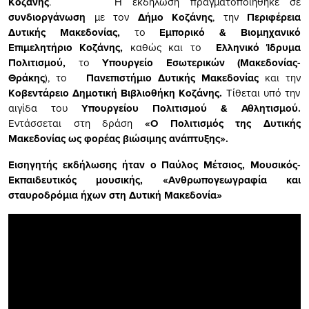
Κοζάνης
. Η εκδήλωση πραγματοποιήθηκε σε
συνδιοργάνωση
με τον
Δήμο Κοζάνης
, την
Περιφέρεια
Δυτικής Μακεδονίας,
το
Εμπορικό & Βιομηχανικό
Επιμελητήριο Κοζάνης,
καθώς και το
Ελληνικό Ίδρυμα
Πολιτισμού,
το
Υπουργείο Εσωτερικών (Μακεδονίας-
Θράκης
), το
Πανεπιστήμιο Δυτικής Μακεδονίας
και την
Κοβεντάρειο Δημοτική Βιβλιοθήκη Κοζάνης.
Τίθεται υπό την
αιγίδα του
Υπουργείου Πολιτισμού & Αθλητισμού.
Εντάσσεται στη δράση
«Ο Πολιτισμός της Δυτικής
Μακεδονίας ως φορέας βιώσιμης ανάπτυξης».
Εισηγητής
εκδήλωσης ήταν ο Παύλος Μέτσιος, Μουσικός-
Εκπαιδευτικός μουσικής, «Ανθρωπογεωγραφία και
σταυροδρόμια ήχων στη Δυτική Μακεδονία»