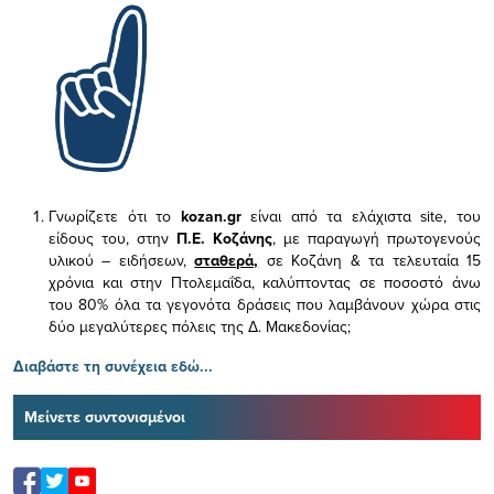
Γνωρίζετε ότι το
kozan.gr
είναι από τα ελάχιστα
site, του
είδους του,
στην
Π.Ε. Κοζάνης
, με παραγωγή πρωτογενούς
υλικού – ειδήσεων,
σταθερά,
σε Κοζάνη & τα τελευταία 15
χρόνια και στην Πτολεμαΐδα, καλύπτοντας σε ποσοστό άνω
του 80% όλα τα γεγονότα δράσεις που λαμβάνουν χώρα στις
δύο μεγαλύτερες πόλεις της Δ. Μακεδονίας;
Διαβάστε τη συνέχεια εδώ...
Μείνετε συντονισμένοι