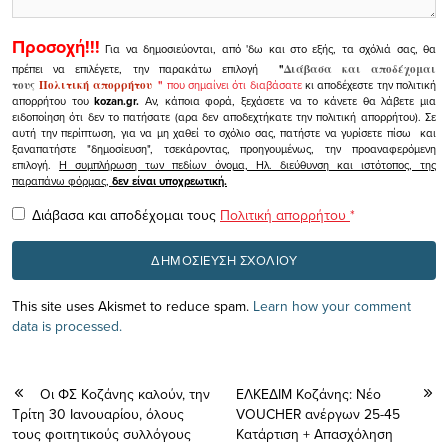
Προσοχή!!!
Για να δημοσιεύονται, από 'δω και στο εξής, τα σχόλιά σας, θα
πρέπει να επιλέγετε, την παρακάτω επιλογή
"
Διάβασα και αποδέχομαι
τους
Πολιτική απορρήτου
"
που σημαίνει ότι διαβάσατε
κι αποδέχεστε την πολιτική
απορρήτου του
kozan.gr.
Αν, κάποια φορά, ξεχάσετε να το κάνετε θα λάβετε μια
ειδοποίηση ότι δεν το πατήσατε (αρα δεν αποδεχτήκατε την πολιτική απορρήτου). Σε
αυτή την περίπτωση, για να μη χαθεί το σχόλιο σας, πατήστε να γυρίσετε πίσω και
ξαναπατήστε "δημοσίευση", τσεκάροντας, προηγουμένως, την προαναφερόμενη
επιλογή.
Η συμπλήρωση των πεδίων όνομα, Ηλ. διεύθυνση και ιστότοπος, της
παραπάνω φόρμας,
δεν είναι υποχρεωτική.
Διάβασα και αποδέχομαι τους
Πολιτική απορρήτου
*
This site uses Akismet to reduce spam.
Learn how your comment
data is processed.
Οι ΦΣ Κοζάνης καλoύν, την
ΕΛΚΕΔΙΜ Κοζάνης: Νέο
Τρίτη 30 Ιανουαρίου, όλους
VOUCHER ανέργων 25-45
τους φοιτητικούς συλλόγους
Κατάρτιση + Απασχόληση