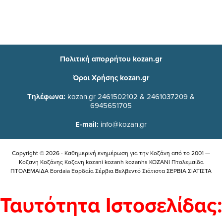
Πολιτική απορρήτου kozan.gr
Όροι Χρήσης kozan.gr
Τηλέφωνα:
kozan.gr 2461502102 & 2461037209 &
6945651705
E-mail:
info@kozan.gr
Copyright © 2026 - Καθημερινή ενημέρωση για την Kοζάνη από το 2001 —
Κοζανη Κοζάνης Κοζανη kozani kozanh kozanhs KOZANI Πτολεμαίδα
ΠΤΟΛΕΜΑΙΔΑ Eordaia Εορδαία Σέρβια Βελβεντό Σιάτιστα ΣΕΡΒΙΑ ΣΙΑΤΙΣΤΑ
Ταυτότητα Ιστοσελίδας: