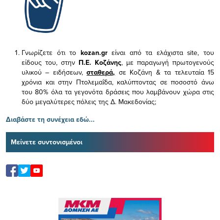
Γνωρίζετε ότι το
kozan.gr
είναι από τα ελάχιστα
site, του
είδους του,
στην
Π.Ε. Κοζάνης
, με παραγωγή πρωτογενούς
υλικού – ειδήσεων,
σταθερά,
σε Κοζάνη & τα τελευταία 15
χρόνια και στην Πτολεμαΐδα, καλύπτοντας σε ποσοστό άνω
του 80% όλα τα γεγονότα δράσεις που λαμβάνουν χώρα στις
δύο μεγαλύτερες πόλεις της Δ. Μακεδονίας;
Διαβάστε τη συνέχεια εδώ...
Μείνετε συντονισμένοι