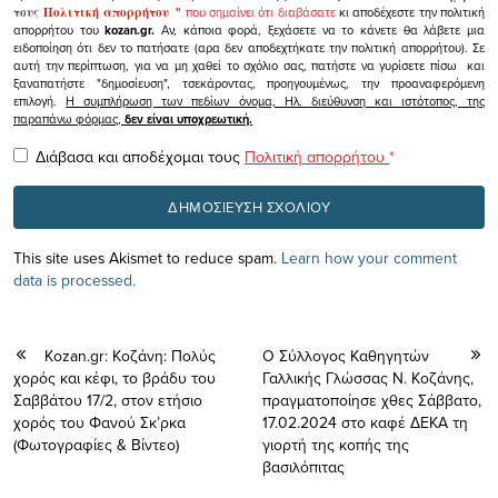
τους
Πολιτική απορρήτου
"
που σημαίνει ότι διαβάσατε
κι αποδέχεστε την πολιτική
απορρήτου του
kozan.gr.
Αν, κάποια φορά, ξεχάσετε να το κάνετε θα λάβετε μια
ειδοποίηση ότι δεν το πατήσατε (αρα δεν αποδεχτήκατε την πολιτική απορρήτου). Σε
αυτή την περίπτωση, για να μη χαθεί το σχόλιο σας, πατήστε να γυρίσετε πίσω και
ξαναπατήστε "δημοσίευση", τσεκάροντας, προηγουμένως, την προαναφερόμενη
επιλογή.
Η συμπλήρωση των πεδίων όνομα, Ηλ. διεύθυνση και ιστότοπος, της
παραπάνω φόρμας,
δεν είναι υποχρεωτική.
Διάβασα και αποδέχομαι τους
Πολιτική απορρήτου
*
This site uses Akismet to reduce spam.
Learn how your comment
data is processed.
Kozan.gr: Κοζάνη: Πολύς
Ο Σύλλογος Καθηγητών
χορός και κέφι, το βράδυ του
Γαλλικής Γλώσσας Ν. Κοζάνης,
Σαββάτου 17/2, στον ετήσιο
πραγματοποίησε χθες Σάββατο,
χορός του Φανού Σκ’ρκα
17.02.2024 στο καφέ ΔΕΚΑ τη
(Φωτογραφίες & Βίντεο)
γιορτή της κοπής της
βασιλόπιτας