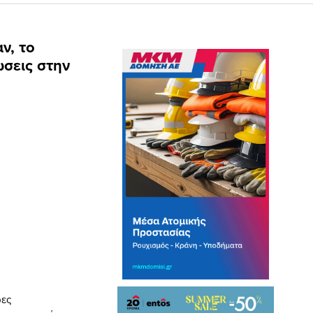
ν, το
ώσεις στην
ρες