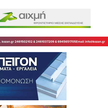
. kozan.gr 2461502102 & 2461037209 & 6945651705
Email:
info@kozan.gr