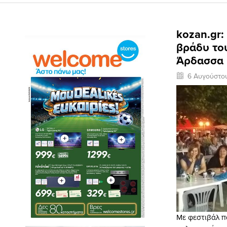
kozan.gr:
βράδυ του
Άρδασσα 
6 Αυγούστο
Με φεστιβάλ π