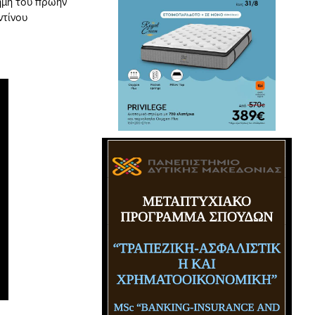
νήμη του πρώην
ντίνου