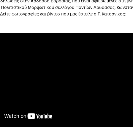
εκδηλώσεις στην Άρδασσα Εορδαίας, που είναι αφιερωμένες στη μ
 Πολιτιστικού Μορφωτικού συλλόγου Ποντίων Άρδασσας, Κωνστα
είτε φωτογραφίες και βίντεο που μας έστειλε ο Γ. Κατσανίκος: