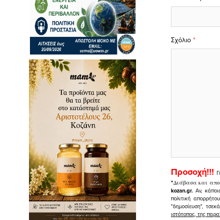
Σχόλιο
*
Προσοχή!!!
Γ
"
Διάβασα και απο
kozan.gr.
Αν, κάποι
πολιτική απορρήτο
"δημοσίευση", τσεκ
ιστότοπος, της πα