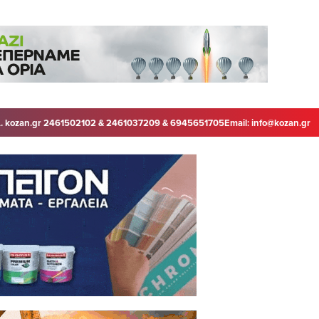
. kozan.gr 2461502102 & 2461037209 & 6945651705
Email:
info@kozan.gr