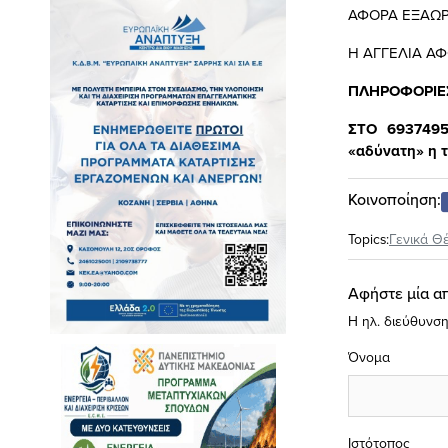
ΑΦΟΡΑ ΕΞΑΩΡ
Η ΑΓΓΕΛΙΑ Α
ΠΛΗΡΟΦΟΡΙΕΣ
ΣΤΟ 693749
«αδύνατη» η τ
Κοινοποίηση:
Topics:
Γενικά Θ
Αφήστε μία α
Η ηλ. διεύθυνση
Όνομα
Ιστότοπος