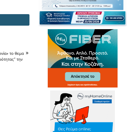
νία» το θεμα
ρότητας” την