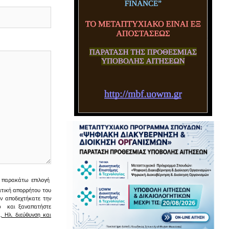
ην παρακάτω επιλογή
ιτική απορρήτου του
εν αποδεχτήκατε την
σω και ξαναπατήστε
 Ηλ. διεύθυνση και