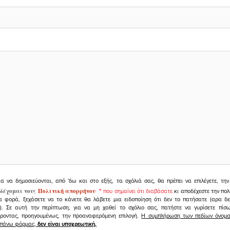
ια να δημοσιεύονται, από 'δω και στο εξής, τα σχόλιά σας, θα πρέπει να επιλέγετε, τ
δέχομαι τους
Πολιτική απορρήτου
"
που σημαίνει ότι διαβάσατε
κι αποδέχεστε την πολ
α φορά, ξεχάσετε να το κάνετε θα λάβετε μια ειδοποίηση ότι δεν το πατήσατε (αρα δ
υ). Σε αυτή την περίπτωση, για να μη χαθεί το σχόλιο σας, πατήστε να γυρίσετε πί
άροντας, προηγουμένως, την προαναφερόμενη επιλογή.
Η συμπλήρωση των πεδίων όνομα,
ραπάνω φόρμας,
δεν είναι υποχρεωτική.