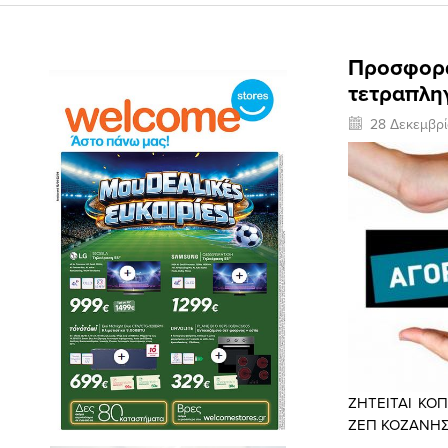
Προσφορά 
τετραπλη
28 Δεκεμβρί
ZHTEITAI KO
ΖΕΠ ΚΟΖΑΝΗΣ