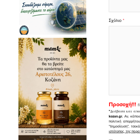
Σχόλιο
*
Προσοχή!!!
Γ
"
Διάβασα και απο
kozan.gr.
Αν, κάποι
πολιτική απορρήτο
"δημοσίευση", τσεκ
ιστότοπος, της πα