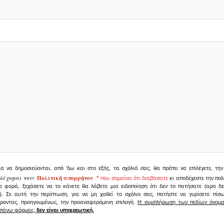
ια να δημοσιεύονται, από 'δω και στο εξής, τα σχόλιά σας, θα πρέπει να επιλέγετε, τ
δέχομαι τους
Πολιτική απορρήτου
"
που σημαίνει ότι διαβάσατε
κι αποδέχεστε την πολ
α φορά, ξεχάσετε να το κάνετε θα λάβετε μια ειδοποίηση ότι δεν το πατήσατε (αρα δ
υ). Σε αυτή την περίπτωση, για να μη χαθεί το σχόλιο σας, πατήστε να γυρίσετε πί
άροντας, προηγουμένως, την προαναφερόμενη επιλογή.
Η συμπλήρωση των πεδίων όνομα,
ραπάνω φόρμας,
δεν είναι υποχρεωτική.