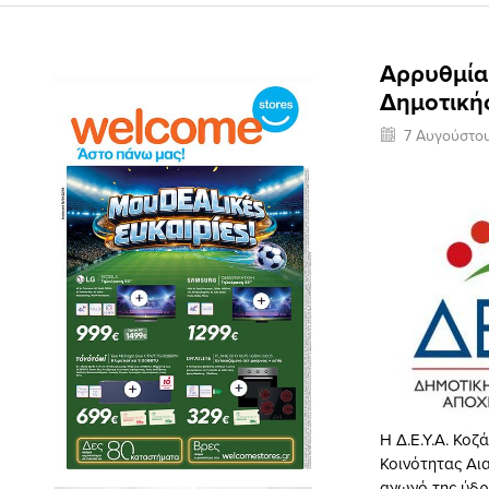
Αρρυθμία
Δημοτικής
7 Αυγούστο
Η Δ.Ε.Υ.Α. Κο
Κοινότητας Αι
αγωγό της ύδρ