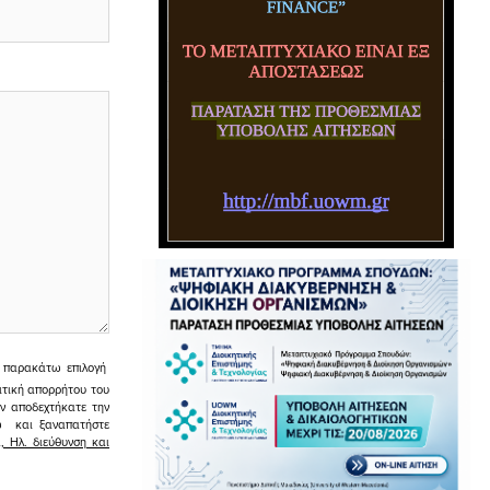
ην παρακάτω επιλογή
ιτική απορρήτου του
εν αποδεχτήκατε την
σω και ξαναπατήστε
 Ηλ. διεύθυνση και