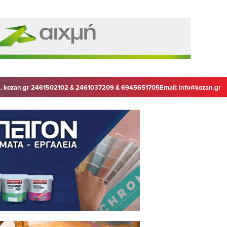
. kozan.gr 2461502102 & 2461037209 & 6945651705
Email:
info@kozan.gr