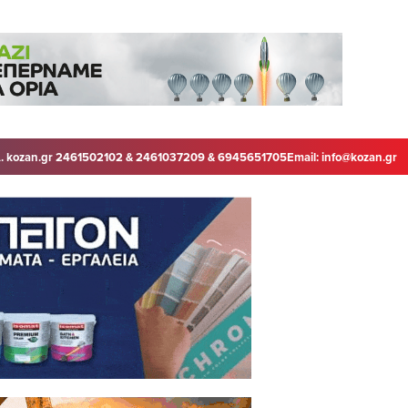
. kozan.gr 2461502102 & 2461037209 & 6945651705
Email:
info@kozan.gr