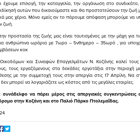
ι έχουμε επιλογή, την καταγγελία, την οργάνωση στο συνδικάτο,
εκδίκησή αυτών που δικαιούμαστε και θα προστατεύσουν την ζωή μ
κά μας χέρια. Μόνο εμείς αν το πάρουμε απόφαση μπορούμε να 
ν ζωή.
την προστασία της ζωής μας είναι ταυτισμένος με την μάχη για τι
για ανθρώπινα ωράρια με 7ωρο – 5νθημερο – 35ωρό , για υπογ
υμβάσεων κοκ
 Οικοδόμων και Συναφών Επαγγελμάτων Ν. Κοζάνης καλεί τους 
υς, τους εργαζόμενους στα δεκάδες εργοτάξια στην περιοχή μ
θεσης με την συμμετοχή τους στην απεργία στις 17 Απρίλη. Να σ
δεν μπορεί να λογαριάζετε ως κόστος από τις μεγάλες εταιρίες.
 συνάδελφο να πάρει μέρος στις απεργιακές συγκεντρώσεις σ
δρομο στην Κοζάνη και στο Παλιό Πάρκο Πτολεμαΐδας.
024