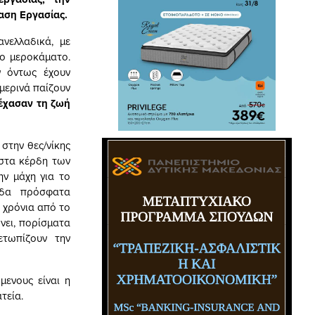
αση Εργασίας.
νελλαδικά, με
το μεροκάματο.
ν όντως έχουν
μερινά παίζουν
 έχασαν τη ζωή
στην θες/νίκης
 στα κέρδη των
ην μάχη για το
ΐδα πρόσφατα
 χρόνια από το
νει, πορίσματα
ετωπίζουν την
μενους είναι η
τεία.