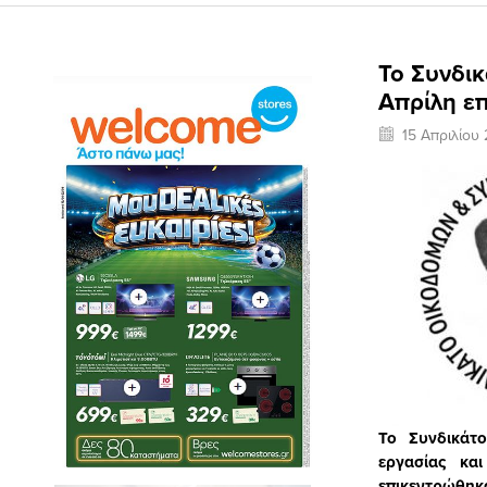
Το Συνδι
Απρίλη ε
15 Απριλίου
Το Συνδικάτ
εργασίας κα
επικεντρώθη