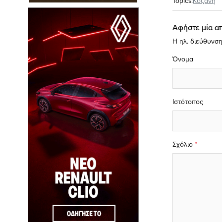
Topics:
Κοζάνη
Αφήστε μία α
Η ηλ. διεύθυνση
Όνομα
Ιστότοπος
Σχόλιο
*