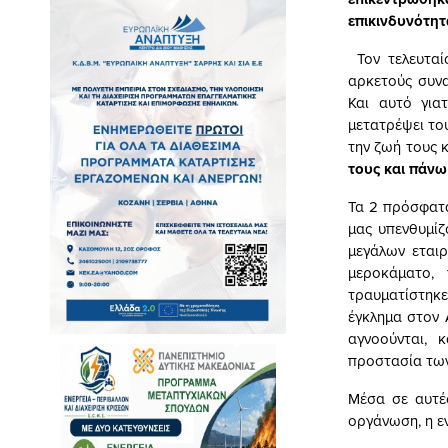
επικινδυνότητ
Τον τελευτα
αρκετούς συνα
Και αυτό για
μετατρέψει το
την ζωή τους
τους και πάνω
Τα 2 πρόσφατα
μας υπενθυμίζ
μεγάλων εταιρ
μεροκάματο,
τραυματίστηκε
έγκλημα στον 
αγνοούνται, 
προστασία των
Μέσα σε αυτές
οργάνωση, η ε