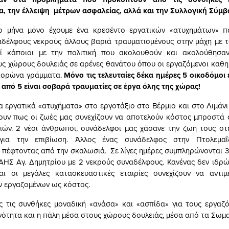
α, την έλλειψη μέτρων ασφαλείας, αλλά και την Συλλογική Σύμβ
ίο μήνα μόνο έχουμε ένα κρεσέντο εργατικών «ατυχημάτων» πα
δέλφους νεκρούς άλλους βαριά τραυματισμένους στην μάχη με 
τί κάποιοι με την πολιτική που ακολουθούν και ακολούθησα
υς χώρους δουλειάς σε αρένες θανάτου όπου οι εργαζόμενοι καθη
 κορώνα γράμματα.
Μόνο τις τελευταίες δέκα ημέρες 5 οικοδόμοι
 από 5 είναι σοβαρά τραυματίες σε έργα όλης της χώρας!
 εργατικά «ατυχήματα» στο εργοτάξιο στο Βέρμιο και στο Λιμάνι 
ουν πως οι ζωές μας συνεχίζουν να αποτελούν κόστος μπροστά
ιών. 2 νέοι άνθρωποι, συνάδελφοι μας χάσανε την ζωή τους στ
 για την επιβίωση. Άλλος ένας συνάδελφος στην Πτολεμα
 πέφτοντας από την σκαλωσιά. Σε λίγες ημέρες συμπληρώνονται 3
ΑΗΣ Αγ. Δημητρίου με 2 νεκρούς συναδέλφους. Κανένας δεν ιδρώ
και οι μεγάλες κατασκευαστικές εταιρίες συνεχίζουν να αντιμ
 εργαζομένων ως κόστος.
 τις συνθήκες μοναδική «ανάσα» και «ασπίδα» για τους εργαζό
νότητα και η πάλη μέσα στους χώρους δουλειάς, μέσα από τα Σωμα