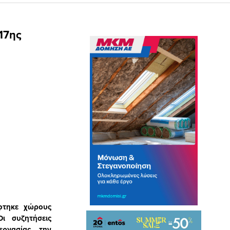
17ης
φτηκε χώρους
ι συζητήσεις
ργασίας, την