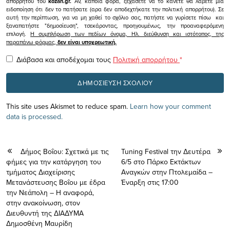
απορρήτου του
kozan.gr.
Αν, κάποια φορά, ξεχάσετε να το κάνετε θα λάβετε μια
ειδοποίηση ότι δεν το πατήσατε (αρα δεν αποδεχτήκατε την πολιτική απορρήτου). Σε
αυτή την περίπτωση, για να μη χαθεί το σχόλιο σας, πατήστε να γυρίσετε πίσω και
ξαναπατήστε "δημοσίευση", τσεκάροντας, προηγουμένως, την προαναφερόμενη
επιλογή.
Η συμπλήρωση των πεδίων όνομα, Ηλ. διεύθυνση και ιστότοπος, της
παραπάνω φόρμας,
δεν είναι υποχρεωτική.
Διάβασα και αποδέχομαι τους
Πολιτική απορρήτου
*
This site uses Akismet to reduce spam.
Learn how your comment
data is processed.
Δήμος Βοΐου: Σχετικά με τις
Tuning Festival την Δευτέρα
φήμες για την κατάργηση του
6/5 στο Πάρκο Εκτάκτων
τμήματος Διαχείρισης
Αναγκών στην Πτολεμαίδα –
Μετανάστευσης Βοΐου με έδρα
Έναρξη στις 17:00
την Νεάπολη – H αναφορά,
στην ανακοίνωση, στον
Διευθυντή της ΔΙΑΔΥΜΑ
Δημοσθένη Μαυρίδη