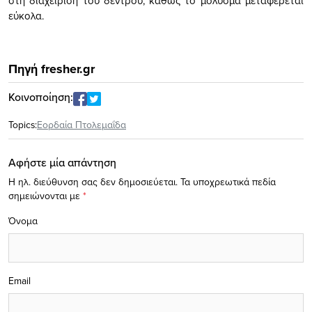
στη διαχείριση του δέντρου, καθώς το µόλυσµα µεταφέρεται
εύκολα.
Πηγή fresher.gr
Κοινοποίηση:
Topics:
Εορδαία Πτολεμαΐδα
Αφήστε μία απάντηση
Η ηλ. διεύθυνση σας δεν δημοσιεύεται.
Τα υποχρεωτικά πεδία
σημειώνονται με
*
Όνομα
Email