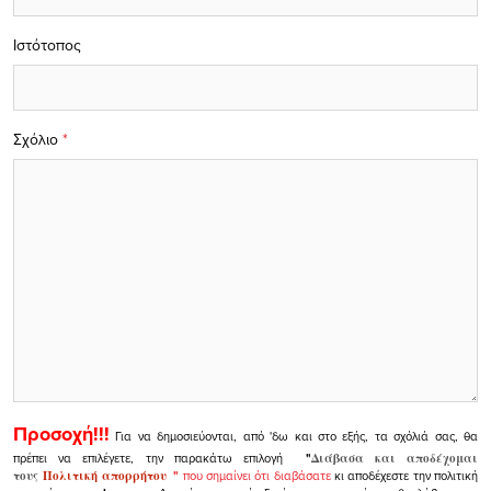
Ιστότοπος
Σχόλιο
*
Προσοχή!!!
Για να δημοσιεύονται, από 'δω και στο εξής, τα σχόλιά σας, θα
πρέπει να επιλέγετε, την παρακάτω επιλογή
"
Διάβασα και αποδέχομαι
τους
Πολιτική απορρήτου
"
που σημαίνει ότι διαβάσατε
κι αποδέχεστε την πολιτική