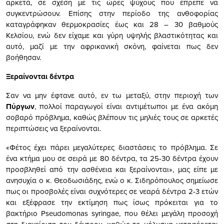
αρκετά, σε σχέση µε τις ώρες ψύχους που έπρεπε να
συγκεντρώσουν. Επίσης στην περίοδο της ανθοφορίας
καταγράφηκαν θερµοκρασίες έως και 28 – 30 βαθµούς
Κελσίου, ενώ δεν είχαµε και γύρη υψηλής βλαστικότητας και
αυτό, µαζί µε την αφρικανική σκόνη, φαίνεται πως δεν
βοήθησαν.
Ξεραίνονται δέντρα
Σαν να µην έφτανε αυτό, εν τω µεταξύ, στην περιοχή των
Πύργων
, πολλοί παραγωγοί είναι αντιµέτωποι µε ένα ακόµη
σοβαρό πρόβληµα, καθώς βλέπουν τις µηλιές τους σε αρκετές
περιπτώσεις να ξεραίνονται.
«Φέτος έχει πάρει µεγαλύτερες διαστάσεις το πρόβληµα. Σε
ένα κτήµα µου σε σειρά µε 80 δέντρα, τα 25-30 δέντρα έχουν
προσβληθεί από την ασθένεια και ξεραίνονται», µας είπε µε
ανησυχία ο κ. Θεοδωσιάδης, ενώ ο κ. Σιδηρόπουλος σηµείωσε
πως οι προσβολές είναι συχνότερες σε νεαρά δέντρα 2-3 ετών
και εξέφρασε την εκτίµηση πως ίσως πρόκειται για το
βακτήριο Pseudomonas syringae, που θέλει µεγάλη προσοχή