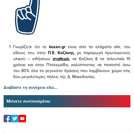
Γνωρίζετε ότι το
kozan.gr
είναι από τα ελάχιστα
site, του
είδους του,
στην
Π.Ε. Κοζάνης
, με παραγωγή πρωτογενούς
υλικού – ειδήσεων,
σταθερά,
σε Κοζάνη & τα τελευταία 15
χρόνια και στην Πτολεμαΐδα, καλύπτοντας σε ποσοστό άνω
του 80% όλα τα γεγονότα δράσεις που λαμβάνουν χώρα στις
δύο μεγαλύτερες πόλεις της Δ. Μακεδονίας;
Διαβάστε τη συνέχεια εδώ...
Μείνετε συντονισμένοι