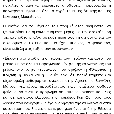
ποικιλίες σηµαντικά µειωµένες αποδόσεις, παρουσιάζει η
καλλιέργεια µήλου σε όλο το αγρόκτηµα της ∆υτικής και της
Κεντρικής Μακεδονίας.
Η εικόνα για το µέγεθος του προβλήµατος αναµένεται να
ξεκαθαρίσει τις αµέσως επόµενες µέρες, µε την ολοκλήρωση
της καρπόδεσης, αλλά σε κάθε περίπτωση η ανησυχία, για τον
οικονοµικό αντίκτυπο που θα έχει, πιθανώς, το φαινόµενο,
είναι έκδηλη στις τάξεις των παραγωγών.
«Είµαστε στο στάδιο της πτώσης των πετάλων και αυτό που
βλέπουµε σε όλα τα παραγωγικά κέντρα της καλλιέργειας του
µήλου, στο νοητό τετράγωνο που ορίζουν
η Φλώρινα, η
Κοζάνη
, η Πέλλα και η Ηµαθία, είναι ότι πολλά κτήµατα δεν
είχαν οµαλή ανθοφορία», ανέφερε στην Agrenda ο Βαγγέλης
Μάινος, γεωπόνος, προσθέτοντας πως ιδιαίτερα σοβαρό
φαίνεται να είναι το πρόβληµα σε κάποιες κόκκινες ποικιλίες
και σε κάποιους κλώνους της ποικιλίας Fuji. Ως προς τους
λόγους που ενδεχοµένως έχουν οδηγήσει την καλλιέργεια στην
κατάσταση που βιώνει, ο έµπειρος γεωπόνος από την Έδεσσα