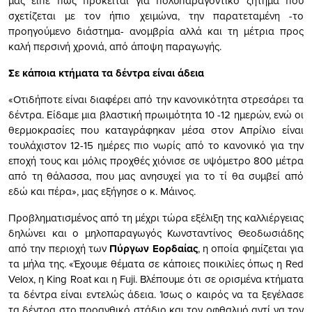
µας είπε πως πρόκειται για πολυπαραγοντικό ζήτηµα που
σχετίζεται µε τον ήπιο χειµώνα, την παρατεταµένη -το
προηγούµενο διάστηµα- ανοµβρία αλλά και τη µέτρια προς
καλή περσινή χρονιά, από άποψη παραγωγής.
Σε κάποια κτήµατα τα δέντρα είναι άδεια
«Οτιδήποτε είναι διαφέρει από την κανονικότητα στρεσάρει τα
δέντρα. Είδαµε µια βλαστική πρωιµότητα 10 -12 ηµερών, ενώ οι
θερµοκρασίες που καταγράφηκαν µέσα στον Απρίλιο είναι
τουλάχιστον 12-15 ηµέρες πιο νωρίς από το κανονικό για την
εποχή τους και µόλις προχθές χιόνισε σε υψόµετρο 800 µέτρα
από τη θάλασσα, που µας ανησυχεί για το τί θα συµβεί από
εδώ και πέρα», µας εξήγησε ο κ. Μάινος.
Προβληµατισµένος από τη µέχρι τώρα εξέλιξη της καλλιέργειας
δηλώνει και ο µηλοπαραγωγός Κωνσταντίνος Θεοδωσιάδης
από την περιοχή των
Πύργων Εορδαίας
, η οποία φηµίζεται για
τα µήλα της. «Έχουµε θέµατα σε κάποιες ποικιλίες όπως η Red
Velox, η King Roat και η Fuji. Βλέπουµε ότι σε ορισµένα κτήµατα
τα δέντρα είναι εντελώς άδεια. Ίσως ο καιρός να τα ξεγέλασε
τα δέντρα στο προανθικό στάδιο και τον οφθαλµό αντί να τον