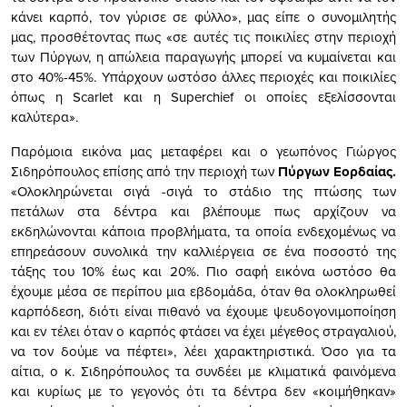
κάνει καρπό, τον γύρισε σε φύλλο», µας είπε ο συνοµιλητής
µας, προσθέτοντας πως «σε αυτές τις ποικιλίες στην περιοχή
των Πύργων, η απώλεια παραγωγής µπορεί να κυµαίνεται και
στο 40%-45%. Υπάρχουν ωστόσο άλλες περιοχές και ποικιλίες
όπως η Scarlet και η Superchief οι οποίες εξελίσσονται
καλύτερα».
Παρόµοια εικόνα µας µεταφέρει και ο γεωπόνος Γιώργος
Σιδηρόπουλος επίσης από την περιοχή των
Πύργων Εορδαίας.
«Ολοκληρώνεται σιγά -σιγά το στάδιο της πτώσης των
πετάλων στα δέντρα και βλέπουµε πως αρχίζουν να
εκδηλώνονται κάποια προβλήµατα, τα οποία ενδεχοµένως να
επηρεάσουν συνολικά την καλλιέργεια σε ένα ποσοστό της
τάξης του 10% έως και 20%. Πιο σαφή εικόνα ωστόσο θα
έχουµε µέσα σε περίπου µια εβδοµάδα, όταν θα ολοκληρωθεί
καρπόδεση, διότι είναι πιθανό να έχουµε ψευδογονιµοποίηση
και εν τέλει όταν ο καρπός φτάσει να έχει µέγεθος στραγαλιού,
να τον δούµε να πέφτει», λέει χαρακτηριστικά. Όσο για τα
αίτια, ο κ. Σιδηρόπουλος τα συνδέει µε κλιµατικά φαινόµενα
και κυρίως µε το γεγονός ότι τα δέντρα δεν «κοιµήθηκαν»