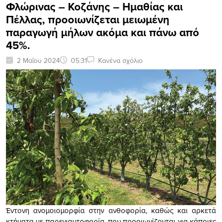
Φλώρινας – Κοζάνης – Ημαθίας και
Πέλλας, προοιωνίζεται μειωμένη
παραγωγή μήλων ακόμα και πάνω από
45%.
2 Μαΐου 2024
05:31
Κανένα σχόλιο
Έντονη ανοµοιοµορφία στην ανθοφορία, καθώς και αρκετά
κτήµατα µε παρενιαυτοφορία, που προοιωνίζονται για κάποιες