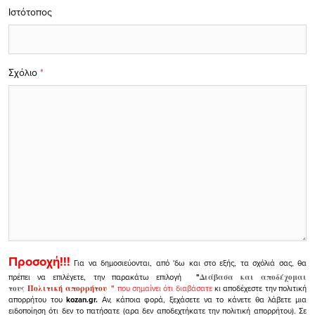
Ιστότοπος
Σχόλιο
*
Προσοχή!!!
Για να δημοσιεύονται, από 'δω και στο εξής, τα σχόλιά σας, θα
πρέπει να επιλέγετε, την παρακάτω επιλογή
"
Διάβασα και αποδέχομαι
τους
Πολιτική απορρήτου
"
που σημαίνει ότι διαβάσατε
κι αποδέχεστε την πολιτική
απορρήτου του
kozan.gr.
Αν, κάποια φορά, ξεχάσετε να το κάνετε θα λάβετε μια
ειδοποίηση ότι δεν το πατήσατε (αρα δεν αποδεχτήκατε την πολιτική απορρήτου). Σε