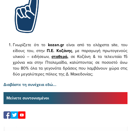
Γνωρίζετε ότι το
kozan.gr
είναι από τα ελάχιστα
site, του
είδους του,
στην
Π.Ε. Κοζάνης
, με παραγωγή πρωτογενούς
υλικού – ειδήσεων,
σταθερά,
σε Κοζάνη & τα τελευταία 15
χρόνια και στην Πτολεμαΐδα, καλύπτοντας σε ποσοστό άνω
του 80% όλα τα γεγονότα δράσεις που λαμβάνουν χώρα στις
δύο μεγαλύτερες πόλεις της Δ. Μακεδονίας;
Διαβάστε τη συνέχεια εδώ...
Μείνετε συντονισμένοι