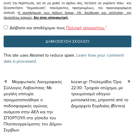
αυτή την περίπτωση, για να μη χαθεί το σχόλιο σας, πατήστε να γυρίσετε πίσω και
ξαναπατήστε "δημοσίευση", τσεκάροντας, προηγουμένως, την προαναφερόμενη
επιλογή.
Η συμπλήρωση των πεδίων όνομα, Ηλ. διεύθυνση και ιστότοπος, της
παραπάνω φόρμας,
δεν είναι υποχρεωτική.
Διάβασα και αποδέχομαι τους
Πολιτική απορρήτου
*
This site uses Akismet to reduce spam.
Learn how your comment
data is processed.
Μορφωτικός Λαογραφικός
kozan.gr: Πτολεμαΐδα: Ώρα
Σύλλογος Λαβανίτσας: Με
22:30: Τροχαίο ατύχημα, με
μεγάλη επιτυχία
τραυματισμό οδηγού
πραγματοποιήθηκε ο
μοτοσικλέτας, μπροστά από το
ποδοσφαιρικός αγώνας
Δημαρχείο Εορδαίας (Βίντεο)
ανάμεσα στην ΑΕΛ και την
ΣΠΟΡΤΟΥΛ στο γήπεδο του
Πλατανορρεύματος του Δήμου
Σερβίων