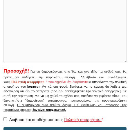
Προσοχή!!!
Για να δημοσιεύονται, από 'δω και στο εξής, τα σχόλιά σας, θα
πρέπει να επιλέγετε, την παρακάτω επιλογή
"
Διάβασα και αποδέχομαι
τους
Πολιτική απορρήτου
"
που σημαίνει ότι διαβάσατε
κι αποδέχεστε την πολιτική
απορρήτου του
kozan.gr.
Αν, κάποια φορά, ξεχάσετε να το κάνετε θα λάβετε μια
ειδοποίηση ότι δεν το πατήσατε (αρα δεν αποδεχτήκατε την πολιτική απορρήτου). Σε
αυτή την περίπτωση, για να μη χαθεί το σχόλιο σας, πατήστε να γυρίσετε πίσω και
ξαναπατήστε "δημοσίευση", τσεκάροντας, προηγουμένως, την προαναφερόμενη
επιλογή.
Η συμπλήρωση των πεδίων όνομα, Ηλ. διεύθυνση και ιστότοπος, της
παραπάνω φόρμας,
δεν είναι υποχρεωτική.
Διάβασα και αποδέχομαι τους
Πολιτική απορρήτου
*