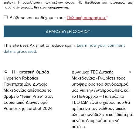
επιλογή.
Η συμπλήρωση των πεδίων όνομα, Ηλ. διεύθυνση και ιστότοπος, της
παραπάνω φόρμας,
δεν είναι υποχρεωτική.
Διάβασα και αποδέχομαι τους
Πολιτική απορρήτου
*
This site uses Akismet to reduce spam.
Learn how your comment
data is processed.
Η Φοιτητική Ομάδα
Δυναμικό ΤΕΕ Δυτικής
Hyperion Robotics
Μακεδονίας: «Γνωρίστε τους
Πανεπιστημίου Δυτικής
υποψηφίους του συνδυασμού
Μακεδονίας απέσπασε το
μας για την Αντιπροσωπεία και
βραβείο “Team Prize” στον
το Πειθαρχικό – Για εμάς το
Ευρωπαϊκό Διαγωνισμό
ΤΕΕ/ΤΔΜ είναι ο χώρος που θα
Ρομποτικής Eurobot 2024
πρέπει να τον νιώθουν οικείο
όλοι οι συνάδελφοι και ιδιαίτερα
οι νέοι. Δεσμευόμαστε γι’
αυτά…»