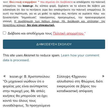
τους
Πολιτική απορρήτου
"
που σημαίνει ότι διαβάσατε
κι αποδέχεστε την πολιτική
απορρήτου του
kozan.gr.
Αν, κάποια φορά, ξεχάσετε να το κάνετε θα λάβετε μια
ειδοποίηση ότι δεν το πατήσατε (αρα δεν αποδεχτήκατε την πολιτική απορρήτου). Σε
αυτή την περίπτωση, για να μη χαθεί το σχόλιο σας, πατήστε να γυρίσετε πίσω και
ξαναπατήστε "δημοσίευση", τσεκάροντας, προηγουμένως, την προαναφερόμενη
επιλογή.
Η συμπλήρωση των πεδίων όνομα, Ηλ. διεύθυνση και ιστότοπος, της
παραπάνω φόρμας,
δεν είναι υποχρεωτική.
Διάβασα και αποδέχομαι τους
Πολιτική απορρήτου
*
This site uses Akismet to reduce spam.
Learn how your comment
data is processed.
kozan.gr: Β. Χριστοπούλου:
Σύλληψη 43χρονου
“Οι μηχανικοί νιώθουν ότι ο
αλλοδαπού στη Φλώρινα, διότι
φορέας μας είναι ανύπαρκτος
εκκρεμούσε σε βάρος του
στην περιοχή μας. Με απλές
καταδικαστική απόφαση
κινήσεις θα μπορούσε να έχει
κοντά του όλους τους
συναδέλφους. Τα προηγούμενα