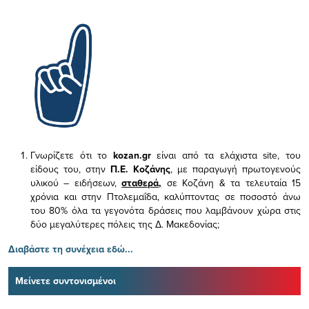
Γνωρίζετε ότι το
kozan.gr
είναι από τα ελάχιστα
site, του
είδους του,
στην
Π.Ε. Κοζάνης
, με παραγωγή πρωτογενούς
υλικού – ειδήσεων,
σταθερά,
σε Κοζάνη & τα τελευταία 15
χρόνια και στην Πτολεμαΐδα, καλύπτοντας σε ποσοστό άνω
του 80% όλα τα γεγονότα δράσεις που λαμβάνουν χώρα στις
δύο μεγαλύτερες πόλεις της Δ. Μακεδονίας;
Διαβάστε τη συνέχεια εδώ...
Μείνετε συντονισμένοι