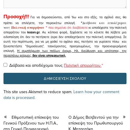
Προσοχή!!!
Για να δημοσιεύονται, από 'δω και στο εξής, τα σχόλιά σας, θα
πρέπει να επιλέγετε, την παρακάτω επιλογή
"
Διάβασα και αποδέχομαι
τους
Πολιτική απορρήτου
"
που σημαίνει ότι διαβάσατε
κι αποδέχεστε την πολιτική
απορρήτου του
kozan.gr.
Αν, κάποια φορά, ξεχάσετε να το κάνετε θα λάβετε μια
ειδοποίηση ότι δεν το πατήσατε (αρα δεν αποδεχτήκατε την πολιτική απορρήτου). Σε
αυτή την περίπτωση, για να μη χαθεί το σχόλιο σας, πατήστε να γυρίσετε πίσω και
ξαναπατήστε "δημοσίευση", τσεκάροντας, προηγουμένως, την προαναφερόμενη
επιλογή.
Η συμπλήρωση των πεδίων όνομα, Ηλ. διεύθυνση και ιστότοπος, της
παραπάνω φόρμας,
δεν είναι υποχρεωτική.
Διάβασα και αποδέχομαι τους
Πολιτική απορρήτου
*
This site uses Akismet to reduce spam.
Learn how your comment
data is processed.
Εθιμοτυπική επίσκεψη του
Ο Δήμος Βελβεντού για την
Γενικού Πρόξενου των Η.Π.Α.,
επίσκεψη του Πρωθυπουργού
στο Γενικό Περιφερειακό
Κ. Μητσοτάκη