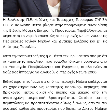
Η Βουλευτής Π.Ε. Κοζάνης και Τομεάρχης Τουρισμού ΣΥΡΙΖΑ
Π.Σ. κ. Καλλιόπη Βέττα μίλησε στην προηγούμενη συνεδρίαση
της Ειδικής Μόνιμης Επιτροπής Προστασίας Περιβάλλοντος, με
θέματα: α) το νομικό καθεστώς στις περιοχές Νatura 2000 στις
Περιφέρειες Ιονίων Νήσων και Δυτικής Ελλάδας και β) τις
Απάτητες Παραλίες.
Κατά την τοποθέτησή της η κ. Βέττα τεκμηρίωσε την άποψη ότι
οι «απάτητες παραλίες», που νομοθετήθηκαν πρόσφατα από
το Υπουργείο Περιβάλλοντος και Ενέργειας, αποδεικνύονται
δούρειος ίππος για να αλωθούν οι περιοχές Natura 2000.
Ειδικότερα επεσήμανε ότι από τις περιοχές Natura επιλέγονται
να χαρακτηρισθούν ως «απάτητες παραλίες» περιοχές που
βρίσκονται εκτός οικιστικής πίεσης και μακριά από την
ανεπτυγμένη τουριστική δραστηριότητα. Ωστόσο τέτοιες
περιπτώσεις θα προστατεύονταν, ούτως ή άλλως, από το πιο
αυστηρό καθεστώς προστασίας που διέπει το Δίκτυο Ναtura/