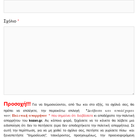
Σχόλιο
*
Προσοχή!!!
Για να δημοσιεύονται, από 'δω και στο εξής, τα σχόλιά σας, θα
πρέπει να επιλέγετε, την παρακάτω επιλογή
"
Διάβασα και αποδέχομαι
τους
Πολιτική απορρήτου
"
που σημαίνει ότι διαβάσατε
κι αποδέχεστε την πολιτική
απορρήτου του
kozan.gr.
Αν, κάποια φορά, ξεχάσετε να το κάνετε θα λάβετε μια
ειδοποίηση ότι δεν το πατήσατε (αρα δεν αποδεχτήκατε την πολιτική απορρήτου). Σε
αυτή την περίπτωση, για να μη χαθεί το σχόλιο σας, πατήστε να γυρίσετε πίσω και
ξαναπατήστε "δημοσίευση", τσεκάροντας, προηγουμένως, την προαναφερόμενη