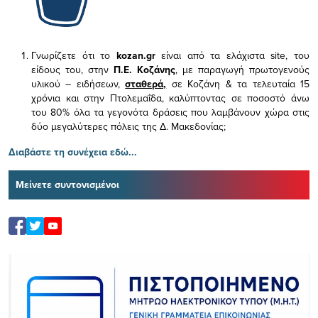
Γνωρίζετε ότι το
kozan.gr
είναι από τα ελάχιστα
site, του
είδους του,
στην
Π.Ε. Κοζάνης
, με παραγωγή πρωτογενούς
υλικού – ειδήσεων,
σταθερά,
σε Κοζάνη & τα τελευταία 15
χρόνια και στην Πτολεμαΐδα, καλύπτοντας σε ποσοστό άνω
του 80% όλα τα γεγονότα δράσεις που λαμβάνουν χώρα στις
δύο μεγαλύτερες πόλεις της Δ. Μακεδονίας;
Διαβάστε τη συνέχεια εδώ...
Μείνετε συντονισμένοι