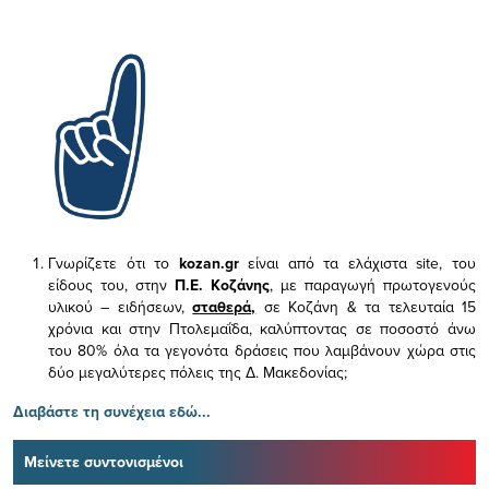
Γνωρίζετε ότι το
kozan.gr
είναι από τα ελάχιστα
site, του
είδους του,
στην
Π.Ε. Κοζάνης
, με παραγωγή πρωτογενούς
υλικού – ειδήσεων,
σταθερά,
σε Κοζάνη & τα τελευταία 15
χρόνια και στην Πτολεμαΐδα, καλύπτοντας σε ποσοστό άνω
του 80% όλα τα γεγονότα δράσεις που λαμβάνουν χώρα στις
δύο μεγαλύτερες πόλεις της Δ. Μακεδονίας;
Διαβάστε τη συνέχεια εδώ...
Μείνετε συντονισμένοι