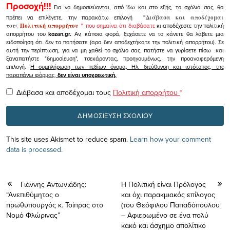
Προσοχή!!!
Για να δημοσιεύονται, από 'δω και στο εξής, τα σχόλιά σας, θα
πρέπει να επιλέγετε, την παρακάτω επιλογή
"
Διάβασα και αποδέχομαι
τους
Πολιτική απορρήτου
"
που σημαίνει ότι διαβάσατε
κι αποδέχεστε την πολιτική
απορρήτου του
kozan.gr.
Αν, κάποια φορά, ξεχάσετε να το κάνετε θα λάβετε μια
ειδοποίηση ότι δεν το πατήσατε (αρα δεν αποδεχτήκατε την πολιτική απορρήτου). Σε
αυτή την περίπτωση, για να μη χαθεί το σχόλιο σας, πατήστε να γυρίσετε πίσω και
ξαναπατήστε "δημοσίευση", τσεκάροντας, προηγουμένως, την προαναφερόμενη
επιλογή.
Η συμπλήρωση των πεδίων όνομα, Ηλ. διεύθυνση και ιστότοπος, της
παραπάνω φόρμας,
δεν είναι υποχρεωτική.
Διάβασα και αποδέχομαι τους
Πολιτική απορρήτου
*
This site uses Akismet to reduce spam.
Learn how your comment
data is processed.
Γιάννης Αντωνιάδης:
Η Πολιτική είναι Πρόλογος
“Ανεπιθύμητος ο
και όχι παρακμιακός επίλογος
πρωθυπουργός κ. Τσίπρας στο
(του Θεόφιλου Παπαδόπουλου
Νομό Φλώρινας”
– Αφιερωμένο σε ένα πολύ
κακό και άσχημο απολίτικο