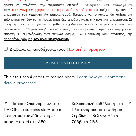
πρέπει να επιλέγετε, την παρακάτω επιλογή
"
Διάβασα και αποδέχομαι
τους
Πολιτική απορρήτου
"
που σημαίνει ότι διαβάσατε
κι αποδέχεστε την πολιτική
απορρήτου του
kozan.gr.
Αν, κάποια φορά, ξεχάσετε να το κάνετε θα λάβετε μια
ειδοποίηση ότι δεν το πατήσατε (αρα δεν αποδεχτήκατε την πολιτική απορρήτου). Σε
αυτή την περίπτωση, για να μη χαθεί το σχόλιο σας, πατήστε να γυρίσετε πίσω και
ξαναπατήστε "δημοσίευση", τσεκάροντας, προηγουμένως, την προαναφερόμενη
επιλογή.
Η συμπλήρωση των πεδίων όνομα, Ηλ. διεύθυνση και ιστότοπος, της
παραπάνω φόρμας,
δεν είναι υποχρεωτική.
Διάβασα και αποδέχομαι τους
Πολιτική απορρήτου
*
This site uses Akismet to reduce spam.
Learn how your comment
data is processed.
Τομέας Οικονομικών του
Καλοκαιρινή εκδήλωση στο
ΠΑΣΟΚ: Το success story του κ.
Πλατανόρρευμα του δήμου
Τσίπρα «κατασχέθηκε» πριν
Σερβίων – Βελβεντού το
παρουσιαστεί στη ΔΕθ
Σάββατο 26/8