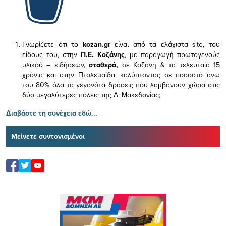
Γνωρίζετε ότι το
kozan.gr
είναι από τα ελάχιστα
site, του
είδους του,
στην
Π.Ε. Κοζάνης
, με παραγωγή πρωτογενούς
υλικού – ειδήσεων,
σταθερά,
σε Κοζάνη & τα τελευταία 15
χρόνια και στην Πτολεμαΐδα, καλύπτοντας σε ποσοστό άνω
του 80% όλα τα γεγονότα δράσεις που λαμβάνουν χώρα στις
δύο μεγαλύτερες πόλεις της Δ. Μακεδονίας;
Διαβάστε τη συνέχεια εδώ...
Μείνετε συντονισμένοι