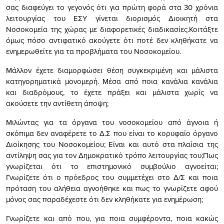
σας διαφεύγει το γεγονός ότι για πρώτη φορά στα 30 χρόνια
λειτουργίας του ΕΣΥ γίνεται διορισμός Διοικητή στα
Νοσοκομεία της χώρας με διαφορετικές διαδικασίες.Κοιτάξτε
όμως πόσο αντιφατικό ακούγετε ότι ποτέ δεν κληθήκατε να
ενημερωθείτε για τα προβλήματα του Νοσοκομείου.
Μάλλον έχετε διαμορφώσει θέση συγκεκριμένη και μάλιστα
κατηγορηματικά μονομερή. Μέσα από ποια κανάλια κανάλια
και διαδρόμους, το έχετε πράξει και μάλιστα χωρίς να
ακούσετε την αντίθετη άποψη;
Μιλώντας για τα όργανα του νοσοκομείου από άγνοια ή
σκόπιμα δεν αναφέρετε το Δ.Σ που είναι το κορυφαίο όργανο
Διοίκησης του Νοσοκομείου; Είναι και αυτό στα πλαίσια της
αντίληψη σας για τον Δημοκρατικό τρόπο λειτουργίας του;Πως
γνωρίζεται ότι το επιστημονικό συμβούλιο αγνοείται;
Γνωρίζετε ότι ο πρόεδρος του συμμετέχει στο Δ/Σ και ποια
πρόταση του αλήθεια αγνοήθηκε και πως το γνωρίζετε αφού
μόνος σας παραδέχεστε ότι δεν κληθήκατε για ενημέρωση;
Γνωρίζετε και από που, για ποια συμφέροντα, ποια κακώς