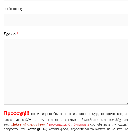
Ιστότοπος
Σχόλιο
*
Προσοχή!!!
Για να δημοσιεύονται, από 'δω και στο εξής, τα σχόλιά σας, θα
πρέπει να επιλέγετε, την παρακάτω επιλογή
"
Διάβασα και αποδέχομαι
τους
Πολιτική απορρήτου
"
που σημαίνει ότι διαβάσατε
κι αποδέχεστε την πολιτική
απορρήτου του
kozan.gr.
Αν, κάποια φορά, ξεχάσετε να το κάνετε θα λάβετε μια