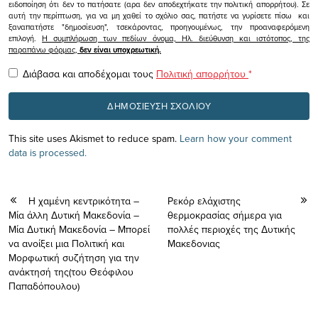
ειδοποίηση ότι δεν το πατήσατε (αρα δεν αποδεχτήκατε την πολιτική απορρήτου). Σε
αυτή την περίπτωση, για να μη χαθεί το σχόλιο σας, πατήστε να γυρίσετε πίσω και
ξαναπατήστε "δημοσίευση", τσεκάροντας, προηγουμένως, την προαναφερόμενη
επιλογή.
Η συμπλήρωση των πεδίων όνομα, Ηλ. διεύθυνση και ιστότοπος, της
παραπάνω φόρμας,
δεν είναι υποχρεωτική.
Διάβασα και αποδέχομαι τους
Πολιτική απορρήτου
*
This site uses Akismet to reduce spam.
Learn how your comment
data is processed.
Η χαμένη κεντρικότητα –
Ρεκόρ ελάχιστης
Μία άλλη Δυτική Μακεδονία –
θερμοκρασίας σήμερα για
Μία Δυτική Μακεδονία – Μπορεί
πολλές περιοχές της Δυτικής
να ανοίξει μια Πολιτική και
Μακεδονιας
Μορφωτική συζήτηση για την
ανάκτησή της(του Θεόφιλου
Παπαδόπουλου)