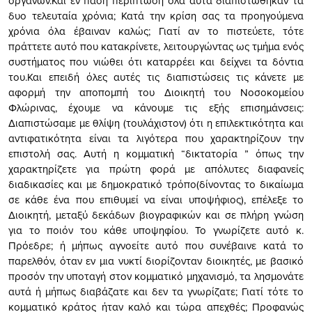
οργάνων.Και εν πάση περίπτωση όλα αυτά διαπιστώθηκαν τα
δυο τελευταία χρόνια; Κατά την κρίση σας τα προηγούμενα
χρόνια όλα έβαιναν καλώς; Γιατί αν το πιστεύετε, τότε
πράττετε αυτό που κατακρίνετε, λειτουργώντας ως τμήμα ενός
συστήματος που νιώθει ότι καταρρέει και δείχνει τα δόντια
του.Και επειδή όλες αυτές τις διαπιστώσεις τις κάνετε με
αφορμή την αποπομπή του Διοικητή του Νοσοκομείου
Φλώρινας, έχουμε να κάνουμε τις εξής επισημάνσεις:
Διαπιστώσαμε με θλίψη (τουλάχιστον) ότι η επιλεκτικότητα και
αντιφατικότητα είναι τα λιγότερα που χαρακτηρίζουν την
επιστολή σας. Αυτή η κομματική “δικτατορία ” όπως την
χαρακτηρίζετε για πρώτη φορά με απόλυτες διαφανείς
διαδικασίες και με δημοκρατικό τρόπο(δίνοντας το δικαίωμα
σε κάθε ένα που επιθυμεί να είναι υποψήφιος), επέλεξε το
Διοικητή, μεταξύ δεκάδων βιογραφικών και σε πλήρη γνώση
για το ποιόν του κάθε υποψηφίου. Το γνωρίζετε αυτό κ.
Πρόεδρε; ή μήπως αγνοείτε αυτό που συνέβαινε κατά το
παρελθόν, όταν εν μια νυκτί διορίζονταν διοικητές, με βασικό
προσόν την υποταγή στον κομματικό μηχανισμό, τα λησμονάτε
αυτά ή μήπως διαβάζατε και δεν τα γνωρίζατε; Γιατί τότε το
κομματικό κράτος ήταν καλό και τώρα απεχθές; Προφανώς