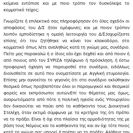
κείμενα εντόπισε και με ποιο τρόπο τον δυσκόλεψε το
κομματικό τείχος;
Γνωρίζετε ή επιλεκτικά σας πληροφόρησαν ότι όλες σχεδόν οι
αποφάσεις του Δ/Σ ήταν ομόφωνες; και με ποιον τρόπον
λοιπόν εμποδίστηκε η ομαλή λειτουργία του Δ/Σ;Ισχυρίζεστε
επίσης ότι του ζητήθηκε να κάνει τον κλακαδόρο, στο
κομματικό όπως λέτε αναληθώς κατά τη γνώμη μας, συνέδριο.
Πείτε μας παρακαλώ ή ο ίδιος εάν έχει δεχθεί και από ποιον ή
από ποιους από τον ΣΥΡΙΖΑ τηλέφωνο ή πρόσκληση, ή έστω
προφορική όχληση να παρευρεθεί στο συνέδριο, ειδάλλως
διολισθείτε σε αυτό που ονοματίσατε με Αγγλική ετυμολογία.
Επίσης μην αγνοείται το γεγονός ότι στο συνέδριο εκλύθηκαν
θεσμικά όπως προβλεπόταν όλοι οι παραγωγικοί και θεσμικοί
φορείς και εκπρόσωποι αυτών.Επί του θέματος μας όμως,
αναρωτιόμαστε από πότε η πολιτική ηγεσία ενός Υπουργείου
δεν δικαιούται να παύει από τα καθήκοντα τους Διοικητικά
Στελέχη, όταν εκτιμά σύμφωνα με τα κριτήρια της ότι πρέπει
να το πράξει. Είναι ή όχι στα πλαίσια της αρμοδιότητας της με
βάση τους Νόμους και τα καθήκοντα της και αν όχι τότε ποιος
κατά τη γνώμη σας μπορεί ή πρέπει να το πράξει; Αλήθεια την