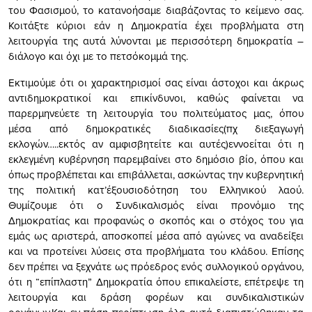
του Φασισμού, το κατανοήσαμε διαβάζοντας το κείμενο σας.
Κοιτάξτε κύριοι εάν η Δημοκρατία έχει προβλήματα στη
λειτουργία της αυτά λύνονται με περισσότερη δημοκρατία –
διάλογο και όχι με το πετσόκομμά της.
Εκτιμούμε ότι οι χαρακτηρισμοί σας είναι άστοχοι και άκρως
αντιδημοκρατικοί και επικίνδυνοι, καθώς φαίνεται να
παρερμηνεύετε τη λειτουργία του πολιτεύματος μας, όπου
μέσα από δημοκρατικές διαδικασίες(πχ διεξαγωγή
εκλογών…..εκτός αν αμφισβητείτε και αυτές)εννοείται ότι η
εκλεγμένη κυβέρνηση παρεμβαίνει στο δημόσιο βίο, όπου και
όπως προβλέπεται και επιβάλλεται, ασκώντας την κυβερνητική
της πολιτική κατ’έξουσιοδότηση του Ελληνικού λαού.
Θυμίζουμε ότι ο Συνδικαλισμός είναι προνόμιο της
Δημοκρατίας και προφανώς ο σκοπός και ο στόχος του για
εμάς ως αριστερά, αποσκοπεί μέσα από αγώνες να αναδείξει
και να προτείνει λύσεις στα προβλήματα του κλάδου. Επίσης
δεν πρέπει να ξεχνάτε ως πρόεδρος ενός συλλογικού οργάνου,
ότι η “επίπλαστη” Δημοκρατία όπου επικαλείστε, επέτρεψε τη
λειτουργία και δράση φορέων και συνδικαλιστικών