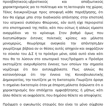
προσβλητικούς-υβριστικούς και απαξιωτικούς
χαρακτηρισμούς για το πολίτευμα και τη λειτουργία της χώρας.
Τέλος διευκρινίζουμε προς αποφυγή κάθε παρεξήγησης, ότι
δεν θα είχαμε μπει στην διαδικασία απάντησης στην επιστολή
του ιατρικού συλλόγου Φλώρινας, εάν αυτή είχε περιοριστεί
στο επιστημονικό της πεδίο, κάτι που ούτως ή αλλιώς είμαστε
αναρμόδιοι να το κρίνουμε. Στον βαθμό όμως που
διατυπώθηκαν έντονες πολιτικές κρίσεις και μάλιστα
μονομερώς, θεωρήσαμε αναγκαία την απάντηση.Δεν
γνωρίζουμε βέβαια αν οι θέσεις αυτές απηχούν και εκφράζουν
το σύνολο του Δ.Σ ή το πρόεδρο μόνο, αλλά αυτό είναι κάτι
που θα το λύσουν στο εσωτερικό τους.Πράγματι κ Πρόεδρε
εκστομίζετε ανερυθρίαστα έννοιες των οποίων την σημασία
νομίζουμε ότι δεν αντιλαμβάνεστε. Πως αλλιώς θα
κατανοήσουμε ότι την έννοια της Κοινοβουλευτικής
Δημοκρατίας, την ταυτίζετε με τη δικτατορία. Γνωρίζετε άραγε
τι σημαίνει δικτατορία όταν με έπαρση μάλιστα δηλώνετε ότι ο
χαρακτηρισμός δεν επιδέχεται αμφισβήτησης; ή μήπως κάτι
άλλο θέλετε να εκφράσετε, που δημόσια θέλετε να αποφύγετε;
Πράγματι ο αγκυλωτός σταυρός δεν είναι το μόνο σύμβολο