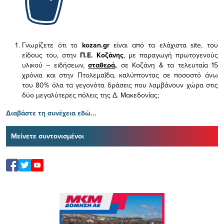
Γνωρίζετε ότι το
kozan.gr
είναι από τα ελάχιστα
site, του
είδους του,
στην
Π.Ε. Κοζάνης
, με παραγωγή πρωτογενούς
υλικού – ειδήσεων,
σταθερά,
σε Κοζάνη & τα τελευταία 15
χρόνια και στην Πτολεμαΐδα, καλύπτοντας σε ποσοστό άνω
του 80% όλα τα γεγονότα δράσεις που λαμβάνουν χώρα στις
δύο μεγαλύτερες πόλεις της Δ. Μακεδονίας;
Διαβάστε τη συνέχεια εδώ...
Μείνετε συντονισμένοι