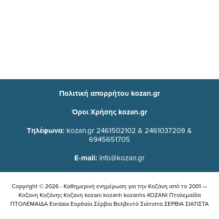
Πολιτική απορρήτου kozan.gr
Όροι Χρήσης kozan.gr
Τηλέφωνα:
kozan.gr 2461502102 & 2461037209 &
6945651705
E-mail:
info@kozan.gr
Copyright © 2026 - Καθημερινή ενημέρωση για την Kοζάνη από το 2001 —
Κοζανη Κοζάνης Κοζανη kozani kozanh kozanhs KOZANI Πτολεμαίδα
ΠΤΟΛΕΜΑΙΔΑ Eordaia Εορδαία Σέρβια Βελβεντό Σιάτιστα ΣΕΡΒΙΑ ΣΙΑΤΙΣΤΑ