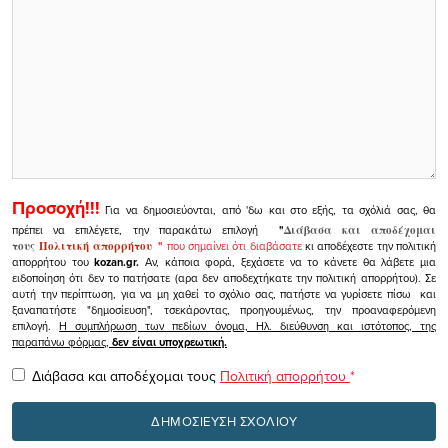
Προσοχή!!!
Για να δημοσιεύονται, από 'δω και στο εξής, τα σχόλιά σας, θα
πρέπει να επιλέγετε, την παρακάτω επιλογή
"
Διάβασα και αποδέχομαι
τους
Πολιτική απορρήτου
"
που σημαίνει ότι διαβάσατε
κι αποδέχεστε την πολιτική
απορρήτου του
kozan.gr.
Αν, κάποια φορά, ξεχάσετε να το κάνετε θα λάβετε μια
ειδοποίηση ότι δεν το πατήσατε (αρα δεν αποδεχτήκατε την πολιτική απορρήτου). Σε
αυτή την περίπτωση, για να μη χαθεί το σχόλιο σας, πατήστε να γυρίσετε πίσω και
ξαναπατήστε "δημοσίευση", τσεκάροντας, προηγουμένως, την προαναφερόμενη
επιλογή.
Η συμπλήρωση των πεδίων όνομα, Ηλ. διεύθυνση και ιστότοπος, της
παραπάνω φόρμας,
δεν είναι υποχρεωτική.
Διάβασα και αποδέχομαι τους
Πολιτική απορρήτου
*