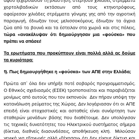
αφού ξεχέρσωσαν τη βλάστηση, στέρησαν χιλιάδες στρέμματα
χορτολιβαδικών εκτάσεων από τους κτηνοτρόφους,
αφαίρεσαν χιλιάδες στρέμματα γόνιμης γης από την αγροτική
παραγωγή, έδιωξαν τους μελισσοκόμους, έδιωξαν τα άγρια
ζώα από τα βουνά και τα έστειλαν στα χωριά και στις πόλεις,
τώρα «ανακάλυψαν ότι δημιούργησαν μια «φούσκα» που
πρέπει να σπάσει!
Τα ερωτήματα που προκύπτουν είναι πολλά αλλά ας δούμε
τα κυριότερα:
1). Πως δημιουργήθηκε η «φούσκα» των ΑΠΕ στην Ελλάδα;
Πρώτα απ` όλα δεν υπήρξε ποτέ σοβαρός προγραμματισμός.
Ο Εθνικός σχεδιασμός (ΕΣΕΚ) τροποποιείται και παραβιάζεται
μονίμως από αυτούς που τον εκπονούν. Δεν πήραν υπόψη την
κατανάλωση ρεύματος της Χώρας. Δεν λογάριασαν ότι οι ΑΠΕ
επειδή είναι στοχαστικές και ασταθείς είναι συνάρτηση των
σταθερών μονάδων βάσης που διαθέτουμε. Δεν υπολόγισαν
τις τεχνικές δυνατότητες του Ηλεκτρικού συστήματος σήμερα
(δίκτυα, διεθνείς διασυνδέσεις, αποθήκευση κλπ). Μιλούσαν
γενικά για εξαγωγές αλλά «ξέχασαν» ότι δεν είχαμε δίκτυα και