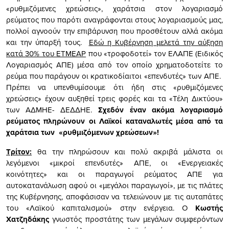
«ρυθμιζόμενες χρεώσεις», χαράτσια στον λογαριασμό
ρεύματος που παρότι αναγράφονται στους λογαριασμούς μας,
πολλοί αγνοούν την επιβάρυνση που προσθέτουν αλλά ακόμα
και την ύπαρξή τους.
Εδώ η Κυβέρνηση μελετά την αύξηση
κατά 30% του ΕΤΜΕΑΡ
που «τροφοδοτεί» τον ΕΛΑΠΕ (Ειδικός
Λογαριασμός ΑΠΕ) μέσα από τον οποίο χρηματοδοτείτε το
ρεύμα που παράγουν οι κρατικοδίαιτοι «επενδυτές» των ΑΠΕ.
Πρέπει να υπενθυμίσουμε ότι ήδη στις «ρυθμιζόμενες
χρεώσεις» έχουν αυξηθεί τρεις φορές και τα «Τέλη Δικτύου»
των ΑΔΜΗΕ- ΔΕΔΔΗΕ.
Σχεδόν έναν ακόμα λογαριασμό
ρεύματος πληρώνουν οι Λαϊκοί καταναλωτές μέσα από τα
χαράτσια των «ρυθμιζόμενων χρεώσεων»!
Τρίτον:
θα την πληρώσουν και πολύ ακριβά μάλιστα οι
λεγόμενοι «μικροί επενδυτές» ΑΠΕ, οι «Ενεργειακές
κοινότητες» και οι παραγωγοί ρεύματος ΑΠΕ για
αυτοκατανάλωση αφού οι «μεγάλοι παραγωγοί», με τις πλάτες
της Κυβέρνησης, αποφάσισαν να τελειώνουν με τις αυταπάτες
του «Λαϊκού καπιταλισμού» στην ενέργεια. Ο
Κωστής
Χατζηδάκης
γνωστός προστάτης των μεγάλων συμφερόντων