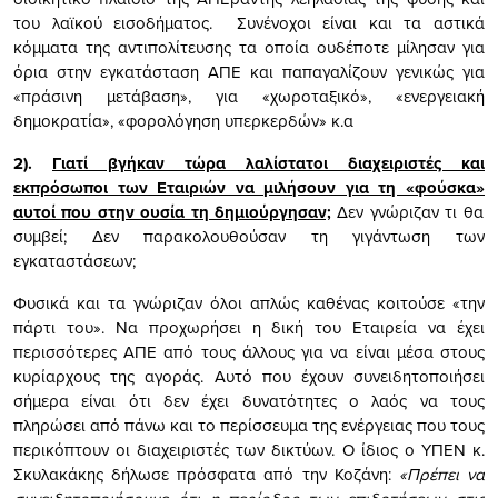
του λαϊκού εισοδήματος. Συνένοχοι είναι και τα αστικά
κόμματα της αντιπολίτευσης τα οποία ουδέποτε μίλησαν για
όρια στην εγκατάσταση ΑΠΕ και παπαγαλίζουν γενικώς για
«πράσινη μετάβαση», για «χωροταξικό», «ενεργειακή
δημοκρατία», «φορολόγηση υπερκερδών» κ.α
2).
Γιατί βγήκαν τώρα λαλίστατοι διαχειριστές και
εκπρόσωποι των Εταιριών να μιλήσουν για τη «φούσκα»
αυτοί που στην ουσία τη δημιούργησαν;
Δεν γνώριζαν τι θα
συμβεί; Δεν παρακολουθούσαν τη γιγάντωση των
εγκαταστάσεων;
Φυσικά και τα γνώριζαν όλοι απλώς καθένας κοιτούσε «την
πάρτι του». Να προχωρήσει η δική του Εταιρεία να έχει
περισσότερες ΑΠΕ από τους άλλους για να είναι μέσα στους
κυρίαρχους της αγοράς. Αυτό που έχουν συνειδητοποιήσει
σήμερα είναι ότι δεν έχει δυνατότητες ο λαός να τους
πληρώσει από πάνω και το περίσσευμα της ενέργειας που τους
περικόπτουν οι διαχειριστές των δικτύων. Ο ίδιος ο ΥΠΕΝ κ.
Σκυλακάκης δήλωσε πρόσφατα από την Κοζάνη:
«Πρέπει να