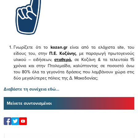
Γνωρίζετε ότι το
kozan.gr
είναι από τα ελάχιστα
site, του
είδους του,
στην
Π.Ε. Κοζάνης
, με παραγωγή πρωτογενούς
υλικού – ειδήσεων,
σταθερά,
σε Κοζάνη & τα τελευταία 15
χρόνια και στην Πτολεμαΐδα, καλύπτοντας σε ποσοστό άνω
του 80% όλα τα γεγονότα δράσεις που λαμβάνουν χώρα στις
δύο μεγαλύτερες πόλεις της Δ. Μακεδονίας;
Διαβάστε τη συνέχεια εδώ...
Μείνετε συντονισμένοι