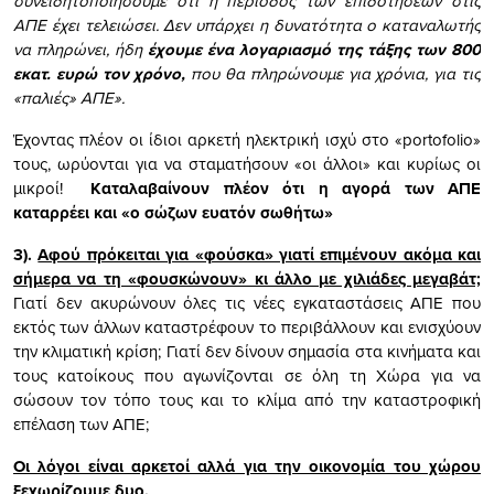
συνειδητοποιήσουμε ότι η περίοδος των επιδοτήσεων στις
ΑΠΕ έχει τελειώσει. Δεν υπάρχει η δυνατότητα ο καταναλωτής
να πληρώνει, ήδη
έχουμε ένα λογαριασμό της τάξης των 800
εκατ. ευρώ τον χρόνο,
που θα πληρώνουμε για χρόνια, για τις
«παλιές» ΑΠΕ».
Έχοντας πλέον οι ίδιοι αρκετή ηλεκτρική ισχύ στο «portofolio»
τους, ωρύονται για να σταματήσουν «οι άλλοι» και κυρίως οι
μικροί!
Καταλαβαίνουν πλέον ότι η αγορά των ΑΠΕ
καταρρέει και «ο σώζων ευατόν σωθήτω»
3).
Αφού πρόκειται για «φούσκα» γιατί επιμένουν ακόμα και
σήμερα να τη «φουσκώνουν» κι άλλο με χιλιάδες μεγαβάτ;
Γιατί δεν ακυρώνουν όλες τις νέες εγκαταστάσεις ΑΠΕ που
εκτός των άλλων καταστρέφουν το περιβάλλουν και ενισχύουν
την κλιματική κρίση; Γιατί δεν δίνουν σημασία στα κινήματα και
τους κατοίκους που αγωνίζονται σε όλη τη Χώρα για να
σώσουν τον τόπο τους και το κλίμα από την καταστροφική
επέλαση των ΑΠΕ;
Οι λόγοι είναι αρκετοί αλλά για την οικονομία του χώρου
ξεχωρίζουμε δυο.