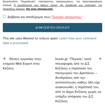
ξαναπατήστε "δημοσίευση", τσεκάροντας, προηγουμένως, την προαναφερόμενη
επιλογή.
Η συμπλήρωση των πεδίων όνομα, Ηλ. διεύθυνση και ιστότοπος, της
παραπάνω φόρμας,
δεν είναι υποχρεωτική.
Διάβασα και αποδέχομαι τους
Πολιτική απορρήτου
*
This site uses Akismet to reduce spam.
Learn how your comment
data is processed.
Θέσεις εργασίας στην
kozan.gr: “Πέρασε,” κατά
εταιρεία Web Expert στην
πλειοψηφία, από το Δ.Σ.
Κοζάνη
Κοζάνης η παράταση του
πανηγυριού του Δρεπάνου –
Αντιδράσεις από την
αντιπολίτευση, καθώς ήδη είχε
ανακοινωθεί, η παράτασή του,
από το Δήμο Κοζάνης χωρίς να
υπάρξει απόφαση του Δ.Σ.
Κοζάνης