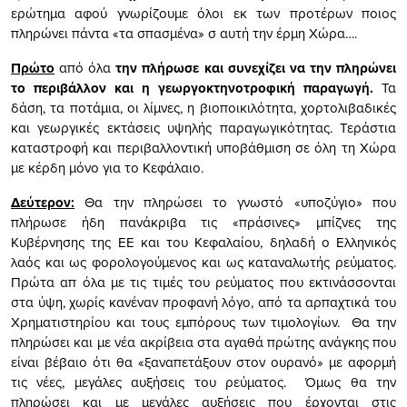
ερώτημα αφού γνωρίζουμε όλοι εκ των προτέρων ποιος
πληρώνει πάντα «τα σπασμένα» σ αυτή την έρμη Χώρα….
Πρώτο
από όλα
την πλήρωσε και συνεχίζει να την πληρώνει
το περιβάλλον και η γεωργοκτηνοτροφική παραγωγή.
Τα
δάση, τα ποτάμια, οι λίμνες, η βιοποικιλότητα, χορτολιβαδικές
και γεωργικές εκτάσεις υψηλής παραγωγικότητας. Τεράστια
καταστροφή και περιβαλλοντική υποβάθμιση σε όλη τη Χώρα
με κέρδη μόνο για το Κεφάλαιο.
Δεύτερον:
Θα την πληρώσει το γνωστό «υποζύγιο» που
πλήρωσε ήδη πανάκριβα τις «πράσινες» μπίζνες της
Κυβέρνησης της ΕΕ και του Κεφαλαίου, δηλαδή ο Ελληνικός
λαός και ως φορολογούμενος και ως καταναλωτής ρεύματος.
Πρώτα απ όλα με τις τιμές του ρεύματος που εκτινάσσονται
στα ύψη, χωρίς κανέναν προφανή λόγο, από τα αρπαχτικά του
Χρηματιστηρίου και τους εμπόρους των τιμολογίων. Θα την
πληρώσει και με νέα ακρίβεια στα αγαθά πρώτης ανάγκης που
είναι βέβαιο ότι θα «ξαναπετάξουν στον ουρανό» με αφορμή
τις νέες, μεγάλες αυξήσεις του ρεύματος. Όμως θα την
πληρώσει και με μεγάλες αυξήσεις που έρχονται στις