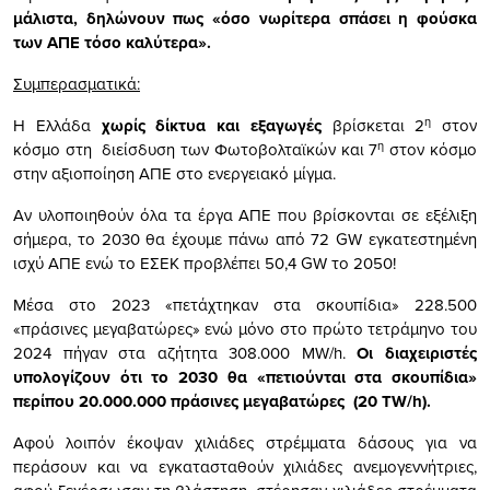
μάλιστα, δηλώνουν πως «όσο νωρίτερα σπάσει η φούσκα
των ΑΠΕ τόσο καλύτερα».
Συμπερασματικά:
η
Η Ελλάδα
χωρίς δίκτυα και εξαγωγές
βρίσκεται 2
στον
η
κόσμο στη διείσδυση των Φωτοβολταϊκών και 7
στον κόσμο
στην αξιοποίηση ΑΠΕ στο ενεργειακό μίγμα.
Αν υλοποιηθούν όλα τα έργα ΑΠΕ που βρίσκονται σε εξέλιξη
σήμερα, το 2030 θα έχουμε πάνω από 72 GW εγκατεστημένη
ισχύ ΑΠΕ ενώ το ΕΣΕΚ προβλέπει 50,4 GW το 2050!
Μέσα στο 2023 «πετάχτηκαν στα σκουπίδια» 228.500
«πράσινες μεγαβατώρες» ενώ μόνο στο πρώτο τετράμηνο του
2024 πήγαν στα αζήτητα 308.000 ΜW/h.
Οι διαχειριστές
υπολογίζουν ότι το 2030 θα «πετιούνται στα σκουπίδια»
περίπου 20.000.000 πράσινες μεγαβατώρες (20
TW
/
h
).
Αφού λοιπόν έκοψαν χιλιάδες στρέμματα δάσους για να
περάσουν και να εγκατασταθούν χιλιάδες ανεμογεννήτριες,