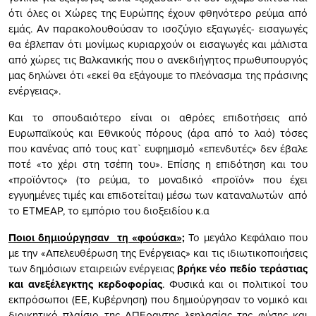
ότι όλες οι Χώρες της Ευρώπης έχουν φθηνότερο ρεύμα από
εμάς. Αν παρακολουθούσαν το ισοζύγιο εξαγωγές- εισαγωγές
θα έβλεπαν ότι μονίμως κυριαρχούν οι εισαγωγές και μάλιστα
από χώρες τις Βαλκανικής που ο ανεκδιήγητος πρωθυπουργός
μας δηλώνει ότι «εκεί θα εξάγουμε το πλεόνασμα της πράσινης
ενέργειας».
Και το σπουδαιότερο είναι οι αθρόες επιδοτήσεις από
Ευρωπαϊκούς και Εθνικούς πόρους (άρα από το λαό) τόσες
που κανένας από τους κατ` ευφημισμό «επενδυτές» δεν έβαλε
ποτέ «το χέρι στη τσέπη του». Επίσης η επιδότηση και του
«προϊόντος» (το ρεύμα, το μοναδικό «προϊόν» που έχει
εγγυημένες τιμές και επιδοτείται) μέσω των καταναλωτών από
το ΕΤΜΕΑΡ, το εμπόριο του διοξειδίου κ.α
Ποιοι δημιούργησαν τη «φούσκα»;
Το μεγάλο Κεφάλαιο που
με την «Απελευθέρωση της Ενέργειας» και τις ιδιωτικοποιήσεις
των δημόσιων εταιρειών ενέργειας
βρήκε νέο πεδίο τεράστιας
και ανεξέλεγκτης κερδοφορίας
. Φυσικά και οι πολιτικοί του
εκπρόσωποι (ΕΕ, Κυβέρνηση) που δημιούργησαν το νομικό και
διοικητικό πλαίσιο της ΑΠΕραντης λεηλασίας της φύσης και