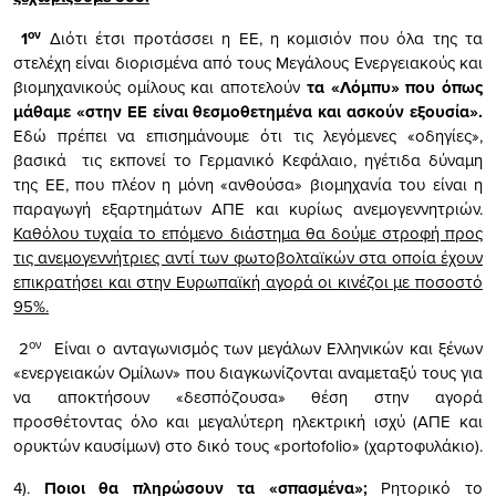
ον
1
Διότι έτσι προτάσσει η ΕΕ, η κομισιόν που όλα της τα
στελέχη είναι διορισμένα από τους Μεγάλους Ενεργειακούς και
βιομηχανικούς ομίλους και αποτελούν
τα «Λόμπυ» που όπως
μάθαμε «στην ΕΕ είναι θεσμοθετημένα και ασκούν εξουσία».
Εδώ πρέπει να επισημάνουμε ότι τις λεγόμενες «οδηγίες»,
βασικά τις εκπονεί το Γερμανικό Κεφάλαιο, ηγέτιδα δύναμη
της ΕΕ, που πλέον η μόνη «ανθούσα» βιομηχανία του είναι η
παραγωγή εξαρτημάτων ΑΠΕ και κυρίως ανεμογεννητριών.
Καθόλου τυχαία το επόμενο διάστημα θα δούμε στροφή προς
τις ανεμογεννήτριες αντί των φωτοβολταϊκών στα οποία έχουν
επικρατήσει και στην Ευρωπαϊκή αγορά οι κινέζοι με ποσοστό
95%.
ον
2
Είναι ο ανταγωνισμός των μεγάλων Ελληνικών και ξένων
«ενεργειακών Ομίλων» που διαγκωνίζονται αναμεταξύ τους για
να αποκτήσουν «δεσπόζουσα» θέση στην αγορά
προσθέτοντας όλο και μεγαλύτερη ηλεκτρική ισχύ (ΑΠΕ και
ορυκτών καυσίμων) στο δικό τους «portofolio» (χαρτοφυλάκιο).
4).
Ποιοι θα πληρώσουν τα «σπασμένα»;
Ρητορικό το