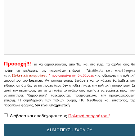
Προσοχή!!!
Για να δημοσιεύονται, από 'δω και στο εξής, τα σχόλιά σας, θα
πρέπει να επιλέγετε, την παρακάτω επιλογή
"
Διάβασα και αποδέχομαι
τους
Πολιτική απορρήτου
"
που σημαίνει ότι διαβάσατε
κι αποδέχεστε την πολιτική
απορρήτου του
kozan.gr.
Αν, κάποια φορά, ξεχάσετε να το κάνετε θα λάβετε μια
ειδοποίηση ότι δεν το πατήσατε (αρα δεν αποδεχτήκατε την πολιτική απορρήτου). Σε
αυτή την περίπτωση, για να μη χαθεί το σχόλιο σας, πατήστε να γυρίσετε πίσω και
ξαναπατήστε "δημοσίευση", τσεκάροντας, προηγουμένως, την προαναφερόμενη
επιλογή.
Η συμπλήρωση των πεδίων όνομα, Ηλ. διεύθυνση και ιστότοπος, της
παραπάνω φόρμας,
δεν είναι υποχρεωτική.
Διάβασα και αποδέχομαι τους
Πολιτική απορρήτου
*