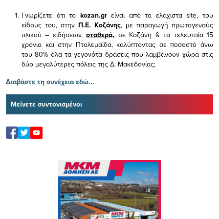
Γνωρίζετε ότι το
kozan.gr
είναι από τα ελάχιστα
site, του
είδους του,
στην
Π.Ε. Κοζάνης
, με παραγωγή πρωτογενούς
υλικού – ειδήσεων,
σταθερά,
σε Κοζάνη & τα τελευταία 15
χρόνια και στην Πτολεμαΐδα, καλύπτοντας σε ποσοστό άνω
του 80% όλα τα γεγονότα δράσεις που λαμβάνουν χώρα στις
δύο μεγαλύτερες πόλεις της Δ. Μακεδονίας;
Διαβάστε τη συνέχεια εδώ...
Μείνετε συντονισμένοι