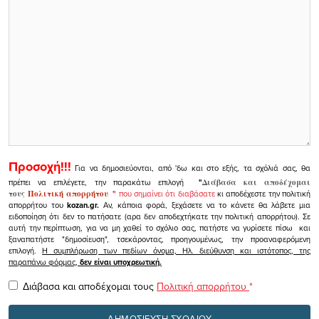
Προσοχή!!!
Για να δημοσιεύονται, από 'δω και στο εξής, τα σχόλιά σας, θα
πρέπει να επιλέγετε, την παρακάτω επιλογή
"
Διάβασα και αποδέχομαι
τους
Πολιτική απορρήτου
"
που σημαίνει ότι διαβάσατε
κι αποδέχεστε την πολιτική
απορρήτου του
kozan.gr.
Αν, κάποια φορά, ξεχάσετε να το κάνετε θα λάβετε μια
ειδοποίηση ότι δεν το πατήσατε (αρα δεν αποδεχτήκατε την πολιτική απορρήτου). Σε
αυτή την περίπτωση, για να μη χαθεί το σχόλιο σας, πατήστε να γυρίσετε πίσω και
ξαναπατήστε "δημοσίευση", τσεκάροντας, προηγουμένως, την προαναφερόμενη
επιλογή.
Η συμπλήρωση των πεδίων όνομα, Ηλ. διεύθυνση και ιστότοπος, της
παραπάνω φόρμας,
δεν είναι υποχρεωτική.
Διάβασα και αποδέχομαι τους
Πολιτική απορρήτου
*