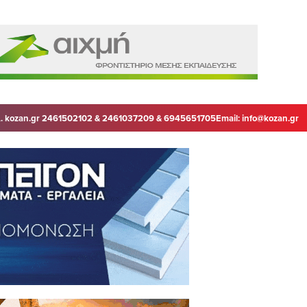
. kozan.gr 2461502102 & 2461037209 & 6945651705
Email:
info@kozan.gr